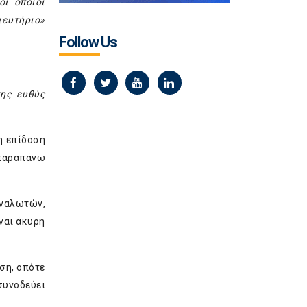
οι οποίοι
ιευτήριο»
Follow Us
ης ευθύς
η επίδοση
 παραπάνω
αναλωτών,
ναι άκυρη
ση, οπότε
συνοδεύει