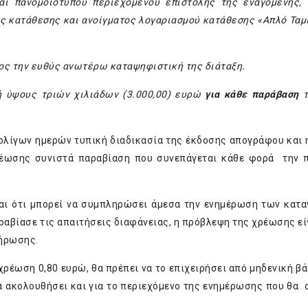
ι πανομοιότυπου περιεχομένου επιστολής της εναγόμενης, 
ις κατάθεσης και ανοίγματος λογαριασμού κατάθεσης «Απλό Ταμ
ς την ευθύς ανωτέρω καταψηφιστική της διάταξη.
ή ύψους τριών χιλιάδων (3.000,00) ευρώ
για κάθε παράβαση
τ
 ολίγων ημερών τυπική διαδικασία της έκδοσης απογράφου και 
χρέωσης συνιστά παραβίαση που συνεπάγεται κάθε φορά την
αι ότι μπορεί να συμπληρώσει άμεσα την ενημέρωση των κατ
ραβίασε τις απαιτήσεις διαφάνειας, η πρόβλεψη της χρέωσης εί
λήρωσης.
 χρέωση 0,80 ευρώ, θα πρέπει να το επιχειρήσει από μηδενική βά
υ θα ακολουθήσει και για το περιεχόμενο της ενημέρωσης που θα 