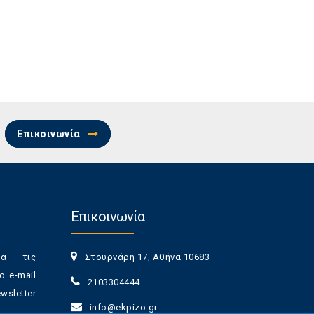
Επικοινωνία
Επικοινωνία
ια τις
Στουρνάρη 17, Αθήνα 10683
ο e-mail
2103304444
sletter
info@ekpizo.gr