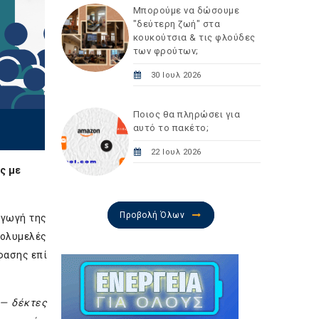
Μπορούμε να δώσουμε
"δεύτερη ζωή" στα
κουκούτσια & τις φλούδες
των φρούτων;
30 Ιουλ 2026
Ποιος θα πληρώσει για
αυτό το πακέτο;
22 Ιουλ 2026
ς με
Προβολή Όλων
αγωγή της
Πολυμελές
φασης επί
 — δέκτες