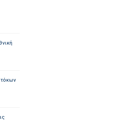
θνική
 τόκων
ις