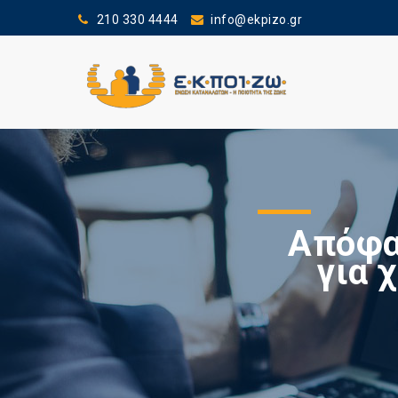
210 330 4444
info@ekpizo.gr
Απόφα
για 