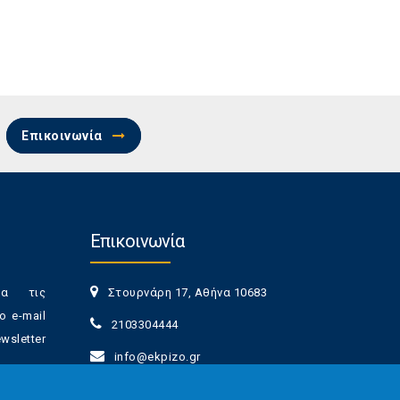
Επικοινωνία
Επικοινωνία
ια τις
Στουρνάρη 17, Αθήνα 10683
ο e-mail
2103304444
sletter
info@ekpizo.gr
www.ekpizo.gr
γγραφής