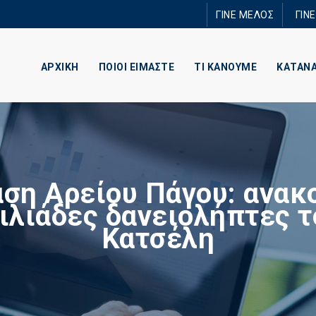
Παράκαμψη
ΓΙΝΕ ΜΕΛΟΣ
ΓΙΝ
προς το
κυρίως
περιεχόμενο
ΑΡΧΙΚΗ
ΠΟΙΟΙ ΕΙΜΑΣΤΕ
ΤΙ ΚΑΝΟΥΜΕ
ΚΑΤΑΝ
ση Αρείου Πάγου: ανακ
χιλιάδες δανειολήπτες τ
Κατσέλη