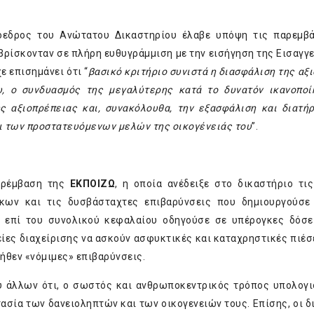
ρόεδρος του Ανώτατου Δικαστηρίου έλαβε υπόψη τις παρεμβ
ς βρίσκονταν σε πλήρη ευθυγράμμιση με την εισήγηση της Εισαγγ
ε επισημάνει ότι “
βασικό κριτήριο συνιστά η διασφάλιση της αξ
υ, ο συνδυασμός της μεγαλύτερης κατά το δυνατόν ικανοπο
 αξιοπρέπειας και, συνακόλουθα, την εξασφάλιση και διατή
ι των προστατευόμενων μελών της οικογένειάς του
”.
παρέμβαση της
ΕΚΠΟΙΖΩ
, η οποία ανέδειξε στο δικαστήριο τι
κων και τις δυσβάσταχτες επιβαρύνσεις που δημιουργούσε
ς επί του συνολικού κεφαλαίου οδηγούσε σε υπέρογκες δόσε
είες διαχείρισης να ασκούν ασφυκτικές και καταχρηστικές πιέσ
θεν «νόμιμες» επιβαρύνσεις.
ύ άλλων ότι, ο σωστός και ανθρωποκεντρικός τρόπος υπολογ
ασία των δανειοληπτών και των οικογενειών τους. Επίσης, οι δ