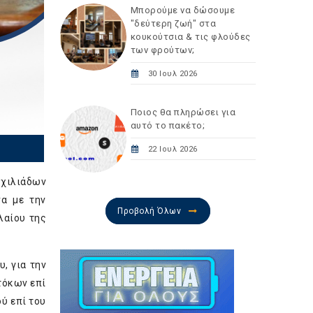
Μπορούμε να δώσουμε
"δεύτερη ζωή" στα
κουκούτσια & τις φλούδες
των φρούτων;
30 Ιουλ 2026
Ποιος θα πληρώσει για
αυτό το πακέτο;
22 Ιουλ 2026
 χιλιάδων
να με την
Προβολή Όλων
λαίου της
, για την
τόκων επί
ύ επί του