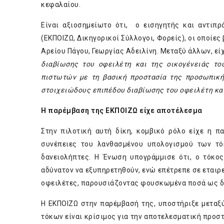
κεφαλαίου.
Είναι αξιοσημείωτο ότι, ο εισηγητής και αντιπ
(ΕΚΠΟΙΖΩ, Δικηγορικοί Σύλλογοι, Φορείς), οι οποίε
Αρείου Πάγου, Γεωργίας Αδειλίνη. Μεταξύ άλλων, είχ
διαβίωσης του οφειλέτη και της οικογένειάς το
πιστωτών με τη βασική προστασία της προσωπικής
στοιχειώδους επιπέδου διαβίωσης του οφειλέτη κα
Η παρέμβαση της ΕΚΠΟΙΖΩ είχε αποτέλεσμα
Στην πιλοτική αυτή δίκη, κομβικό ρόλο είχε η 
συνέπειες του λανθασμένου υπολογισμού των τό
δανειολήπτες. Η Ένωση υπογράμμισε ότι, ο τόκο
αδύνατον να εξυπηρετηθούν, ενώ επέτρεπε σε εταιρ
οφειλέτες, παρουσιάζοντας φουσκωμένα ποσά ως δή
H ΕΚΠΟΙΖΩ στην παρέμβασή της, υποστήριξε μεταξ
τόκων είναι κρίσιμος για την αποτελεσματική προστ