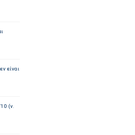
αι
εν είναι
10 (ν.