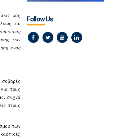
άσεις μας
Follow Us
ελέως του
ιοπρεπούς
ίησης των
ρηση ενός
ς σοβαρές
 για τους
ις, συχνά
εις στους
ισμού των
ικαστικές