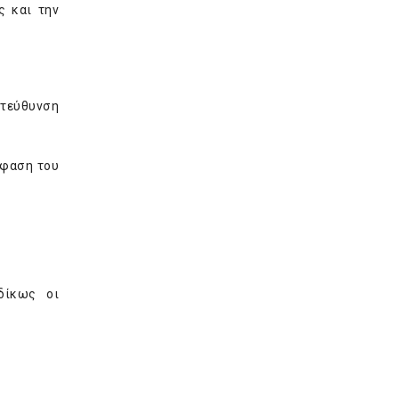
ς και την
ατεύθυνση
φαση του
δίκως οι