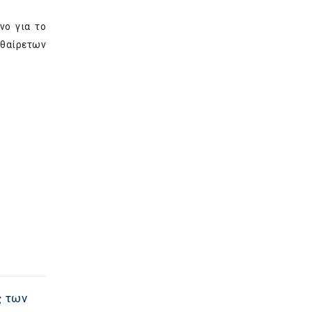
νο για το
υθαίρετων
ς των