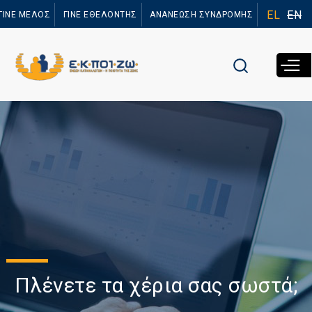
Παράκαμψη
EL
EN
ΓΙΝΕ ΜΕΛΟΣ
ΓΙΝΕ ΕΘΕΛΟΝΤΗΣ
ΑΝΑΝΕΩΣΗ ΣΥΝΔΡΟΜΗΣ
προς το
κυρίως
περιεχόμενο
Πλένετε τα χέρια σας σωστά;