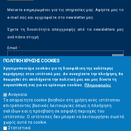
Μείνετε ενημερωμένοι για τις υπηρεσίες μας. Αφήστε μας το
e-mail σας και εγγραφείτε στο newsletter μας.
Έχετε τη δυνατότητα απεγγραφής από τα newsletters μας
ανά πάσα στιγμή
Email
*
ΠΟΛΙΤΙΚΗ ΧΡΗΣΗΣ COOKIES
CAPTCHA
Χρησιμοποιούμε cookies για τη διασφάλιση της καλύτερης
This
περιήγησης στον ιστότοπό μας. Αν συνεχίσετε την πλοήγηση, θα
Επικοινωνία
question is
θεωρηθεί ότι αποδέχεστε την πολιτική μας και μας δίνετε τη
for testing
Πληροφορίες
συγκατάθεσή σας για να ορίσουμε cookies.
whether or
Στουρνάρη 17, Αθήνα 10683
not you are a
Αναγκαία
human visitor
Τα απαραίτητα cookie βοηθούν στη χρήση ενός ιστότοπου
2103304444
and to
επιτρέποντας βασικές λειτουργίες όπως η πλοήγηση
prevent
σελίδων και η πρόσβαση σε ασφαλή περιοχές του
info@ekpizo.gr
automated
ιστότοπου. Ο ιστότοπος δεν μπορεί να λειτουργήσει σωστά
spam
χωρίς αυτά τα cookie.
www.ekpizo.gr
submissions.
Στατιστικά