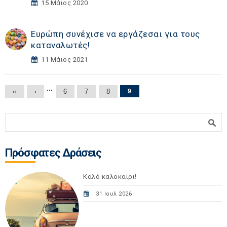
15 Μάιος 2020
Ευρώπη συνέχισε να εργάζεσαι για τους
καταναλωτές!
11 Μάιος 2021
Σελίδες
…
«
‹
6
7
8
9
Φόρμα αναζήτησης
Αναζήτηση
Πρόσφατες Δράσεις
Καλό καλοκαίρι!
31 Ιουλ 2026