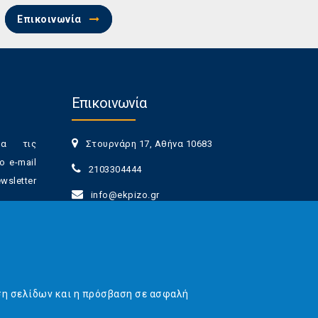
Επικοινωνία
Επικοινωνία
ια τις
Στουρνάρη 17, Αθήνα 10683
ο e-mail
2103304444
sletter
info@ekpizo.gr
www.ekpizo.gr
γγραφής
Δευ - Πεμ:
10:00 πμ - 2:00 μμ
νά πάσα
Σάβ - Κυρ:
Κλειστά
ση σελίδων και η πρόσβαση σε ασφαλή