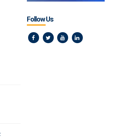
Follow Us
ς