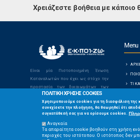
Χρειάζεστε βοήθεια με κάποιο 
Menu
ΑΡΧ
Είναι μία Πιστοποιημένη Ένωση
ΠΟΙΟ
Καταναλωτών που έχει ως στόχο την
ΤΙ 
προστασία των δικαιωμάτων των
ΠΟΛΙΤΙΚΗ ΧΡΗΣΗΣ COOKIES
ΚΑΤ
καταναλωτών και την βελτίωση της
Χρησιμοποιούμε cookies για τη διασφάλιση της 
ποιότητας της ζωής τους.
ΟΙ Δ
συνεχίσετε την πλοήγηση, θα θεωρηθεί ότι αποδέ
ΕΠΙΚ
Πληρ
συγκατάθεσή σας για να ορίσουμε cookies.
Αναγκαία
Τα απαραίτητα cookie βοηθούν στη χρήση εν
περιοχές του ιστότοπου. Ο ιστότοπος δεν μπ