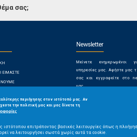
θέμα σας;
Newsletter
Μείνετε ενημερωμένοι γ
ΙΚΗ
υπηρεσίες μας. Αφήστε μας τ
Ι ΕΙΜΑΣΤΕ
σας και εγγραφείτε στο new
ΚΑΝΟΥΜΕ
μας.
ΑΝΑΛΩΤΕΣ
Έχετε τη δυνατότητα απε
καλύτερης περιήγησης στον ιστότοπό μας. Αν
ΡΑΣΕΙΣ ΜΑΣ
χεστε την πολιτική μας και μας δίνετε τη
από τα newsletters μας α
ΟΙΝΩΝΙΑ
οφορίες
στιγμή
Email
*
ός ιστότοπου επιτρέποντας βασικές λειτουργίες όπως η πλοήγη
ορεί να λειτουργήσει σωστά χωρίς αυτά τα cookie.