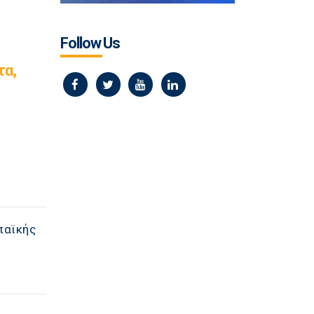
Follow Us
τα,
παϊκής