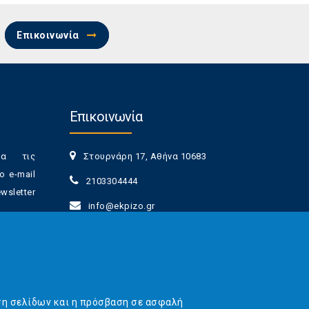
Επικοινωνία
Επικοινωνία
ια τις
Στουρνάρη 17, Αθήνα 10683
ο e-mail
2103304444
sletter
info@ekpizo.gr
www.ekpizo.gr
γγραφής
Δευ - Πεμ:
10:00 πμ - 2:00 μμ
νά πάσα
Σάβ - Κυρ:
Κλειστά
ση σελίδων και η πρόσβαση σε ασφαλή