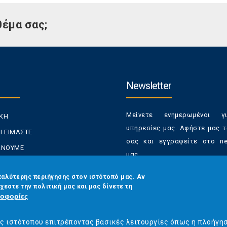
θέμα σας;
Newsletter
Μείνετε ενημερωμένοι γ
ΙΚΗ
υπηρεσίες μας. Αφήστε μας τ
Ι ΕΙΜΑΣΤΕ
σας και εγγραφείτε στο new
ΚΑΝΟΥΜΕ
μας.
ΑΝΑΛΩΤΕΣ
Έχετε τη δυνατότητα απε
καλύτερης περιήγησης στον ιστότοπό μας. Αν
ΡΑΣΕΙΣ ΜΑΣ
χεστε την πολιτική μας και μας δίνετε τη
από τα newsletters μας α
ΟΙΝΩΝΙΑ
οφορίες
στιγμή
Email
*
ός ιστότοπου επιτρέποντας βασικές λειτουργίες όπως η πλοήγη