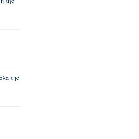
η της
όλα της