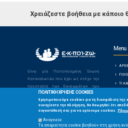
Χρειάζεστε βοήθεια με κάποιο 
Menu
ΑΡΧ
Είναι μία Πιστοποιημένη Ένωση
ΠΟΙΟ
Καταναλωτών που έχει ως στόχο την
ΤΙ 
προστασία των δικαιωμάτων των
ΠΟΛΙΤΙΚΗ ΧΡΗΣΗΣ COOKIES
ΚΑΤ
καταναλωτών και την βελτίωση της
Χρησιμοποιούμε cookies για τη διασφάλιση της 
ποιότητας της ζωής τους.
ΟΙ Δ
συνεχίσετε την πλοήγηση, θα θεωρηθεί ότι αποδέ
ΕΠΙΚ
Πληρ
συγκατάθεσή σας για να ορίσουμε cookies.
Αναγκαία
Τα απαραίτητα cookie βοηθούν στη χρήση εν