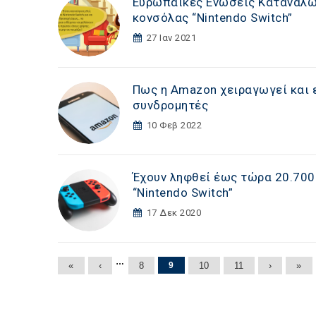
Ευρωπαϊκές Ενώσεις Καταναλω
κονσόλας “Nintendo Switch”
27 Ιαν 2021
Πως η Amazon χειραγωγεί και 
συνδρομητές
10 Φεβ 2022
Έχουν ληφθεί έως τώρα 20.700
“Nintendo Switch”
17 Δεκ 2020
Σελίδες
…
«
‹
8
9
10
11
›
»