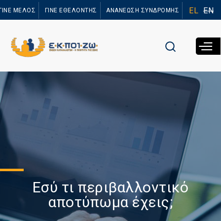
Παράκαμψη
EL
EN
ΓΙΝΕ ΜΕΛΟΣ
ΓΙΝΕ ΕΘΕΛΟΝΤΗΣ
ΑΝΑΝΕΩΣΗ ΣΥΝΔΡΟΜΗΣ
προς το
κυρίως
περιεχόμενο
Εσύ τι περιβαλλοντικό
αποτύπωμα έχεις;