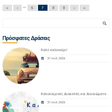
Σελίδες
…
«
‹
6
7
8
9
›
»
Φόρμα αναζήτησης
Αναζήτηση
Πρόσφατες Δράσεις
Καλό καλοκαίρι!
31 Ιουλ 2026
Καλοκαιρινές Διακοπές και Δικαιώματα
31 Ιουλ 2026