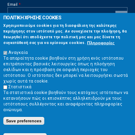
Email
*
ΠΟΛΙΤΙΚΗ ΧΡΗΣΗΣ COOKIES
CAPTCHA
Χρησιμοποιούμε cookies για τη διασφάλιση της καλύτερης
This
περιήγησης στον ιστότοπό μας. Αν συνεχίσετε την πλοήγηση, θα
Επικοινωνία
question is
θεωρηθεί ότι αποδέχεστε την πολιτική μας και μας δίνετε τη
for testing
Πληροφορίες
συγκατάθεσή σας για να ορίσουμε cookies.
whether or
Στουρνάρη 17, Αθήνα 10683
not you are a
Αναγκαία
human visitor
Τα απαραίτητα cookie βοηθούν στη χρήση ενός ιστότοπου
2103304444
and to
επιτρέποντας βασικές λειτουργίες όπως η πλοήγηση
prevent
σελίδων και η πρόσβαση σε ασφαλή περιοχές του
info@ekpizo.gr
automated
ιστότοπου. Ο ιστότοπος δεν μπορεί να λειτουργήσει σωστά
spam
χωρίς αυτά τα cookie.
www.ekpizo.gr
submissions.
Στατιστικά
Τα στατιστικά cookie βοηθούν τους κατόχους ιστότοπων να
5+2
Δευ - Πεμ:
10:00 πμ - 2:00 μμ
κατανοήσουν πώς οι επισκέπτες αλληλεπιδρούν με τους
Σάβ - Κυρ:
Κλειστά
ιστότοπους συλλέγοντας και αναφέροντας πληροφορίες
ανώνυμα.
Save preferences
Ε.Κ.ΠΟΙ.ΖΩ. | Ένωση Καταναλωτών - Η Ποιότητα Της Ζωής © 2019