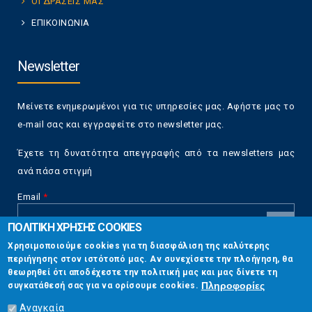
ΟΙ ΔΡΑΣΕΙΣ ΜΑΣ
ΕΠΙΚΟΙΝΩΝΙΑ
Newsletter
Μείνετε ενημερωμένοι για τις υπηρεσίες μας. Αφήστε μας το
e-mail σας και εγγραφείτε στο newsletter μας.
Έχετε τη δυνατότητα απεγγραφής από τα newsletters μας
ανά πάσα στιγμή
Email
*
ΠΟΛΙΤΙΚΗ ΧΡΗΣΗΣ COOKIES
CAPTCHA
Χρησιμοποιούμε cookies για τη διασφάλιση της καλύτερης
This
περιήγησης στον ιστότοπό μας. Αν συνεχίσετε την πλοήγηση, θα
Επικοινωνία
question is
θεωρηθεί ότι αποδέχεστε την πολιτική μας και μας δίνετε τη
for testing
Πληροφορίες
συγκατάθεσή σας για να ορίσουμε cookies.
whether or
Στουρνάρη 17, Αθήνα 10683
not you are a
Αναγκαία