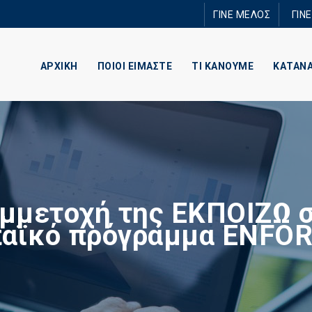
Παράκαμψη
ΓΙΝΕ ΜΕΛΟΣ
ΓΙΝ
προς το
κυρίως
περιεχόμενο
ΑΡΧΙΚΗ
ΠΟΙΟΙ ΕΙΜΑΣΤΕ
ΤΙ ΚΑΝΟΥΜΕ
ΚΑΤΑΝ
μμετοχή της ΕΚΠΟΙΖΩ 
αϊκό πρόγραμμα ENFO