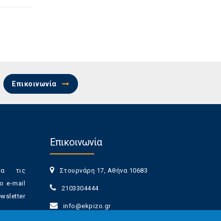
Επικοινωνία
Επικοινωνία
ια τις
Στουρνάρη 17, Αθήνα 10683
ο e-mail
2103304444
sletter
info@ekpizo.gr