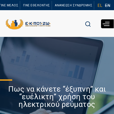
Παράκαμψη
EL
EN
ΓΙΝΕ ΜΕΛΟΣ
ΓΙΝΕ ΕΘΕΛΟΝΤΗΣ
ΑΝΑΝΕΩΣΗ ΣΥΝΔΡΟΜΗΣ
προς το
κυρίως
περιεχόμενο
Πως να κάνετε “έξυπνη” και
“ευέλικτη” χρήση του
ηλεκτρικού ρεύματος