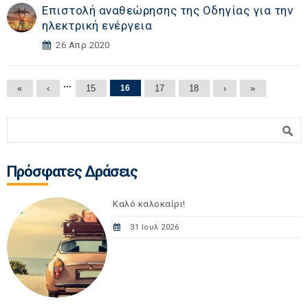
Επιστολή αναθεώρησης της Οδηγίας για την
ηλεκτρική ενέργεια
26 Απρ 2020
Σελίδες
…
«
‹
15
16
17
18
›
»
Φόρμα αναζήτησης
Αναζήτηση
Πρόσφατες Δράσεις
Καλό καλοκαίρι!
31 Ιουλ 2026