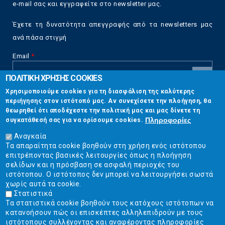
e-mail σας και εγγραφείτε στο newsletter μας.
Έχετε τη δυνατότητα απεγγραφής από τα newsletters μας
ανά πάσα στιγμή
Email
*
ΠΟΛΙΤΙΚΗ ΧΡΗΣΗΣ COOKIES
CAPTCHA
Χρησιμοποιούμε cookies για τη διασφάλιση της καλύτερης
This
περιήγησης στον ιστότοπό μας. Αν συνεχίσετε την πλοήγηση, θα
Επικοινωνία
question is
θεωρηθεί ότι αποδέχεστε την πολιτική μας και μας δίνετε τη
for testing
Πληροφορίες
συγκατάθεσή σας για να ορίσουμε cookies.
whether or
Στουρνάρη 17, Αθήνα 10683
not you are a
Αναγκαία
human visitor
Τα απαραίτητα cookie βοηθούν στη χρήση ενός ιστότοπου
2103304444
and to
επιτρέποντας βασικές λειτουργίες όπως η πλοήγηση
prevent
σελίδων και η πρόσβαση σε ασφαλή περιοχές του
info@ekpizo.gr
automated
ιστότοπου. Ο ιστότοπος δεν μπορεί να λειτουργήσει σωστά
spam
χωρίς αυτά τα cookie.
www.ekpizo.gr
submissions.
Στατιστικά
Τα στατιστικά cookie βοηθούν τους κατόχους ιστότοπων να
5+2
Δευ - Πεμ:
10:00 πμ - 2:00 μμ
κατανοήσουν πώς οι επισκέπτες αλληλεπιδρούν με τους
Σάβ - Κυρ:
Κλειστά
ιστότοπους συλλέγοντας και αναφέροντας πληροφορίες