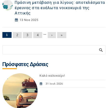
Πράσινη μετάβαση για λίγους: αποτελέσματα
έρευνας στα ευάλωτα νοικοκυριά της
Αττικής
13 Νοε 2025
Σελίδες
…
1
2
3
4
›
»
Φόρμα αναζήτησης
Αναζήτηση
Πρόσφατες Δράσεις
Καλό καλοκαίρι!
31 Ιουλ 2026