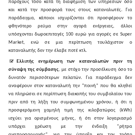
παρόχους τόσο κατά τη διαφήμιση των υπηρεσιών όσο
και κατά την προσφορά τους στους καταναλωτές. Για
παράδειγμα, κάποιοι ισχυρίζονται ότι προσφέρουν το
φθηνότερο ρεύμα στην αγορά ενέργειας, άλλοι
υπόσχονται δωροεπιταγές 100 ευρώ για αγορές σε Super
Market
, ενώ σε μια περίπτωση τουλάχιστον ο
καταναλωτής δεν την έλαβε ποτέ κτλ.
Ελλιπής ενημέρωση
των καταναλωτών
πριν τη
σύναψη της σύμβασης
, με στόχο την προσέλκυση όσο το
δυνατόν περισσότερων πελατών. Για παράδειγμα δεν
αναφέρουν στον καταναλωτή την “ποινή” που θα κληθεί
να πληρώσει σε περίπτωση διακοπής του συμβολαίου του
πριν από τη λήξη του συμφωνημένου χρόνου, ή ότι η
προσφερόμενη χαμηλή τιμή της κιλοβατώρας (kWh)
ισχύει για ορισμένους μήνες, ή ότι στον λογαριασμό
υπάρχει χρέωση με την ένδειξη “ρήτρα
αναπροσαρμογής”,
για την ύπαρξη και τον τρόπο