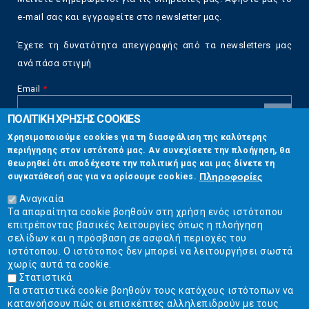
e-mail σας και εγγραφείτε στο newsletter μας.
Έχετε τη δυνατότητα απεγγραφής από τα newsletters μας
ανά πάσα στιγμή
Email
*
ΠΟΛΙΤΙΚΗ ΧΡΗΣΗΣ COOKIES
CAPTCHA
Χρησιμοποιούμε cookies για τη διασφάλιση της καλύτερης
This
περιήγησης στον ιστότοπό μας. Αν συνεχίσετε την πλοήγηση, θα
Επικοινωνία
question is
θεωρηθεί ότι αποδέχεστε την πολιτική μας και μας δίνετε τη
for testing
Πληροφορίες
συγκατάθεσή σας για να ορίσουμε cookies.
whether or
Στουρνάρη 17, Αθήνα 10683
not you are a
Αναγκαία
human visitor
Τα απαραίτητα cookie βοηθούν στη χρήση ενός ιστότοπου
2103304444
and to
επιτρέποντας βασικές λειτουργίες όπως η πλοήγηση
prevent
σελίδων και η πρόσβαση σε ασφαλή περιοχές του
info@ekpizo.gr
automated
ιστότοπου. Ο ιστότοπος δεν μπορεί να λειτουργήσει σωστά
spam
χωρίς αυτά τα cookie.
www.ekpizo.gr
submissions.
Στατιστικά
Τα στατιστικά cookie βοηθούν τους κατόχους ιστότοπων να
5+2
Δευ - Πεμ:
10:00 πμ - 2:00 μμ
κατανοήσουν πώς οι επισκέπτες αλληλεπιδρούν με τους