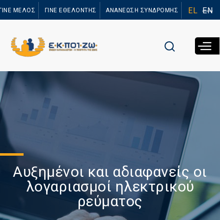
Παράκαμψη
EL
EN
ΓΙΝΕ ΜΕΛΟΣ
ΓΙΝΕ ΕΘΕΛΟΝΤΗΣ
ΑΝΑΝΕΩΣΗ ΣΥΝΔΡΟΜΗΣ
προς το
κυρίως
περιεχόμενο
Αυξημένοι και αδιαφανείς οι
λογαριασμοί ηλεκτρικού
ρεύματος