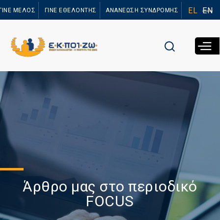
Παράκαμψη
EL
EN
ΓΙΝΕ ΜΕΛΟΣ
ΓΙΝΕ ΕΘΕΛΟΝΤΗΣ
ΑΝΑΝΕΩΣΗ ΣΥΝΔΡΟΜΗΣ
προς το
κυρίως
περιεχόμενο
Άρθρο μας στο περιοδικό
FOCUS