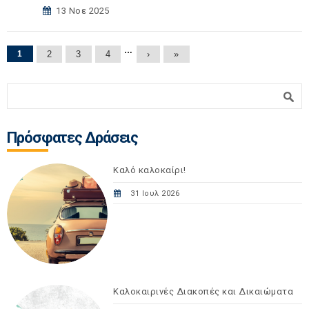
13 Νοε 2025
Σελίδες
…
1
2
3
4
›
»
Φόρμα αναζήτησης
Αναζήτηση
Πρόσφατες Δράσεις
Καλό καλοκαίρι!
31 Ιουλ 2026
Καλοκαιρινές Διακοπές και Δικαιώματα