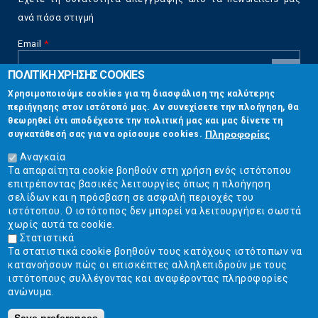
ανά πάσα στιγμή
Email
*
ΠΟΛΙΤΙΚΗ ΧΡΗΣΗΣ COOKIES
CAPTCHA
Χρησιμοποιούμε cookies για τη διασφάλιση της καλύτερης
This
περιήγησης στον ιστότοπό μας. Αν συνεχίσετε την πλοήγηση, θα
Επικοινωνία
question is
θεωρηθεί ότι αποδέχεστε την πολιτική μας και μας δίνετε τη
for testing
Πληροφορίες
συγκατάθεσή σας για να ορίσουμε cookies.
whether or
Στουρνάρη 17, Αθήνα 10683
not you are a
Αναγκαία
human visitor
Τα απαραίτητα cookie βοηθούν στη χρήση ενός ιστότοπου
2103304444
and to
επιτρέποντας βασικές λειτουργίες όπως η πλοήγηση
prevent
σελίδων και η πρόσβαση σε ασφαλή περιοχές του
info@ekpizo.gr
automated
ιστότοπου. Ο ιστότοπος δεν μπορεί να λειτουργήσει σωστά
spam
χωρίς αυτά τα cookie.
www.ekpizo.gr
submissions.
Στατιστικά
Τα στατιστικά cookie βοηθούν τους κατόχους ιστότοπων να
5+2
Δευ - Πεμ:
10:00 πμ - 2:00 μμ
κατανοήσουν πώς οι επισκέπτες αλληλεπιδρούν με τους
Σάβ - Κυρ:
Κλειστά
ιστότοπους συλλέγοντας και αναφέροντας πληροφορίες
ανώνυμα.