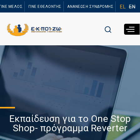
Παράκαμψη
EL
EN
ΓΙΝΕ ΜΕΛΟΣ
ΓΙΝΕ ΕΘΕΛΟΝΤΗΣ
ΑΝΑΝΕΩΣΗ ΣΥΝΔΡΟΜΗΣ
προς το
κυρίως
περιεχόμενο
Εκπαίδευση για το One Stop
Shop- πρόγραμμα Reverter