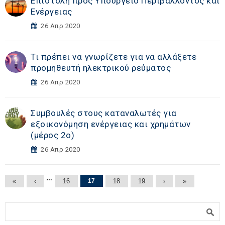
Επιστολή προς Υπουργείο Περιβάλλοντος και
Ενέργειας
26 Απρ 2020
Τι πρέπει να γνωρίζετε για να αλλάξετε
προμηθευτή ηλεκτρικού ρεύματος
26 Απρ 2020
Συμβουλές στους καταναλωτές για
εξοικονόμηση ενέργειας και χρημάτων
(μέρος 2ο)
26 Απρ 2020
Σελίδες
…
«
‹
16
17
18
19
›
»
Φόρμα αναζήτησης
Αναζήτηση