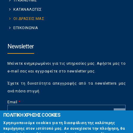
ΤΙ ΚΑΝΟΥΜΕ
ΚΑΤΑΝΑΛΩΤΕΣ
ΟΙ ΔΡΑΣΕΙΣ ΜΑΣ
ΕΠΙΚΟΙΝΩΝΙΑ
Newsletter
Μείνετε ενημερωμένοι για τις υπηρεσίες μας. Αφήστε μας το
e-mail σας και εγγραφείτε στο newsletter μας.
Έχετε τη δυνατότητα απεγγραφής από τα newsletters μας
ανά πάσα στιγμή
Email
*
ΠΟΛΙΤΙΚΗ ΧΡΗΣΗΣ COOKIES
CAPTCHA
Χρησιμοποιούμε cookies για τη διασφάλιση της καλύτερης
This
περιήγησης στον ιστότοπό μας. Αν συνεχίσετε την πλοήγηση, θα
Επικοινωνία
question is