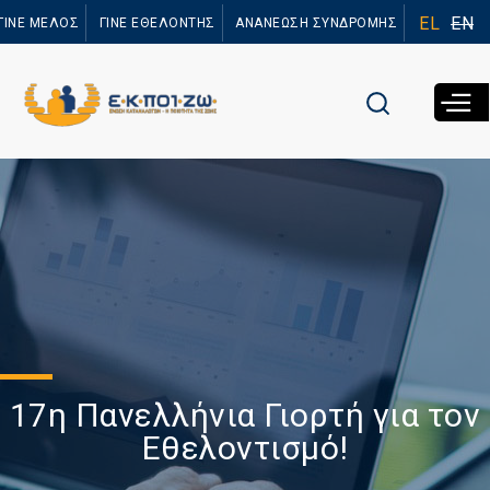
Παράκαμψη
EL
EN
ΓΙΝΕ ΜΕΛΟΣ
ΓΙΝΕ ΕΘΕΛΟΝΤΗΣ
ΑΝΑΝΕΩΣΗ ΣΥΝΔΡΟΜΗΣ
προς το
κυρίως
περιεχόμενο
17η Πανελλήνια Γιορτή για τον
Εθελοντισμό!