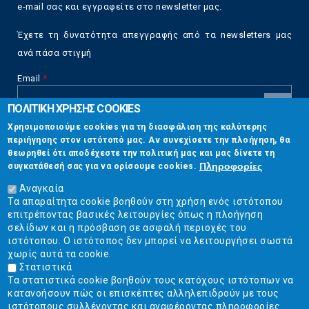
e-mail σας και εγγραφείτε στο newsletter μας.
Έχετε τη δυνατότητα απεγγραφής από τα newsletters μας
ανά πάσα στιγμή
Email
*
ΠΟΛΙΤΙΚΗ ΧΡΗΣΗΣ COOKIES
CAPTCHA
Χρησιμοποιούμε cookies για τη διασφάλιση της καλύτερης
This
περιήγησης στον ιστότοπό μας. Αν συνεχίσετε την πλοήγηση, θα
Επικοινωνία
question is
θεωρηθεί ότι αποδέχεστε την πολιτική μας και μας δίνετε τη
for testing
Πληροφορίες
συγκατάθεσή σας για να ορίσουμε cookies.
whether or
Στουρνάρη 17, Αθήνα 10683
not you are a
Αναγκαία
human visitor
Τα απαραίτητα cookie βοηθούν στη χρήση ενός ιστότοπου
2103304444
and to
επιτρέποντας βασικές λειτουργίες όπως η πλοήγηση
prevent
σελίδων και η πρόσβαση σε ασφαλή περιοχές του
info@ekpizo.gr
automated
ιστότοπου. Ο ιστότοπος δεν μπορεί να λειτουργήσει σωστά
spam
χωρίς αυτά τα cookie.
www.ekpizo.gr
submissions.
Στατιστικά
Τα στατιστικά cookie βοηθούν τους κατόχους ιστότοπων να
5+2
Δευ - Πεμ:
10:00 πμ - 2:00 μμ
κατανοήσουν πώς οι επισκέπτες αλληλεπιδρούν με τους
Σάβ - Κυρ:
Κλειστά
ιστότοπους συλλέγοντας και αναφέροντας πληροφορίες