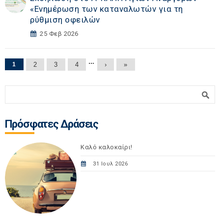
«Eνημέρωση των καταναλωτών για τη
ρύθμιση οφειλών
25 Φεβ 2026
Σελίδες
…
1
2
3
4
›
»
Φόρμα αναζήτησης
Αναζήτηση
Πρόσφατες Δράσεις
Καλό καλοκαίρι!
31 Ιουλ 2026