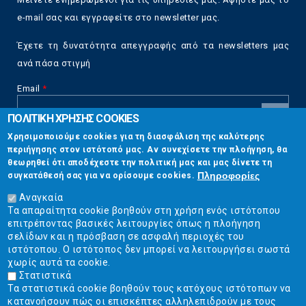
e-mail σας και εγγραφείτε στο newsletter μας.
Έχετε τη δυνατότητα απεγγραφής από τα newsletters μας
ανά πάσα στιγμή
Email
*
ΠΟΛΙΤΙΚΗ ΧΡΗΣΗΣ COOKIES
CAPTCHA
Χρησιμοποιούμε cookies για τη διασφάλιση της καλύτερης
This
περιήγησης στον ιστότοπό μας. Αν συνεχίσετε την πλοήγηση, θα
Επικοινωνία
question is
θεωρηθεί ότι αποδέχεστε την πολιτική μας και μας δίνετε τη
for testing
Πληροφορίες
συγκατάθεσή σας για να ορίσουμε cookies.
whether or
Στουρνάρη 17, Αθήνα 10683
not you are a
Αναγκαία
human visitor
Τα απαραίτητα cookie βοηθούν στη χρήση ενός ιστότοπου
2103304444
and to
επιτρέποντας βασικές λειτουργίες όπως η πλοήγηση
prevent
σελίδων και η πρόσβαση σε ασφαλή περιοχές του
info@ekpizo.gr
automated
ιστότοπου. Ο ιστότοπος δεν μπορεί να λειτουργήσει σωστά
spam
χωρίς αυτά τα cookie.
www.ekpizo.gr
submissions.
Στατιστικά
Τα στατιστικά cookie βοηθούν τους κατόχους ιστότοπων να
5+2
Δευ - Πεμ:
10:00 πμ - 2:00 μμ
κατανοήσουν πώς οι επισκέπτες αλληλεπιδρούν με τους