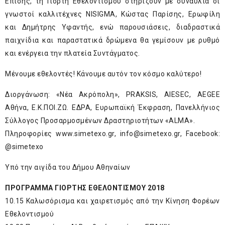
Επίσης, τη Γιορτή Εθελοντισμού στηρίζουν με συναυλία οι
γνωστοί καλλιτέχνες NISIGMA, Κώστας Παρίσης, Ερωφίλη
και Δημήτρης Υφαντής, ενώ παρουσιάσεις, διαδραστικά
παιχνίδια και παραστατικά δρώμενα θα γεμίσουν με ρυθμό
και ενέργεια την πλατεία Συντάγματος.
Μένουμε εθελοντές! Κάνουμε αυτόν τον κόσμο καλύτερο!
Διοργάνωση: «Νέα Ακρόπολη», PRAKSIS, AIESEC, AEGEE
Αθήνα, Ε.Κ.ΠΟΙ.ΖΩ. ΕΔΡΑ, Ευρωπαϊκή Έκφραση, Πανελλήνιος
Σύλλογος Προσαρμοσμένων Δραστηριοτήτων «ALMA».
Πληροφορίες
www.simetexo.gr
,
info@simetexo.gr
, Facebook:
@simetexo
Υπό την αιγίδα του Δήμου Αθηναίων
ΠΡΟΓΡΑΜΜΑ ΓΙΟΡΤΗΣ ΕΘΕΛΟΝΤΙΣΜΟΥ 2018
10.15 Καλωσόρισμα και χαιρετισμός από την Κίνηση Φορέων
Εθελοντισμού