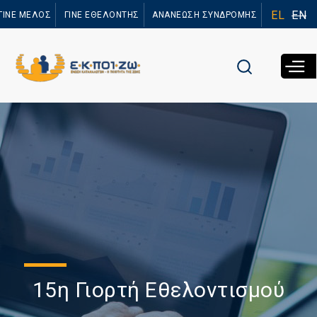
Παράκαμψη
EL
EN
ΓΙΝΕ ΜΕΛΟΣ
ΓΙΝΕ ΕΘΕΛΟΝΤΗΣ
ΑΝΑΝΕΩΣΗ ΣΥΝΔΡΟΜΗΣ
προς το
κυρίως
περιεχόμενο
15η Γιορτή Εθελοντισμού