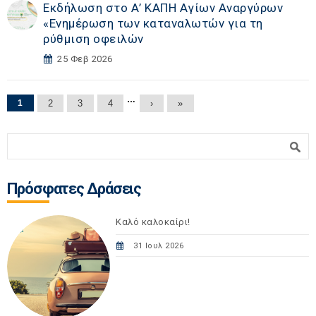
Εκδήλωση στο Α’ ΚΑΠΗ Αγίων Αναργύρων
«Eνημέρωση των καταναλωτών για τη
ρύθμιση οφειλών
25 Φεβ 2026
Σελίδες
…
1
2
3
4
›
»
Φόρμα αναζήτησης
Αναζήτηση
Πρόσφατες Δράσεις
Καλό καλοκαίρι!
31 Ιουλ 2026