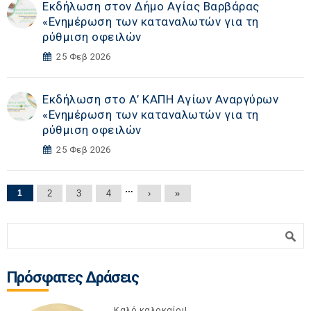
Εκδήλωση στoν Δήμο Αγίας Βαρβάρας
«Eνημέρωση των καταναλωτών για τη
ρύθμιση οφειλών
25 Φεβ 2026
Εκδήλωση στο Α’ ΚΑΠΗ Αγίων Αναργύρων
«Eνημέρωση των καταναλωτών για τη
ρύθμιση οφειλών
25 Φεβ 2026
Σελίδες
…
1
2
3
4
›
»
Φόρμα αναζήτησης
Αναζήτηση
Πρόσφατες Δράσεις
Καλό καλοκαίρι!