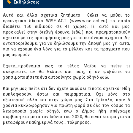
Εκδηλώσεις
Αυτό και άλλα σχετικά ζητήματα θέλει να μάθει το
ερευνητικό δίκτυο WISE-ACT (
www.wise-act.eu
) το οποίο
διαθέτει 150 ειδικούς σε 41 χώρες. Γι’ αυτό και μας
προσκαλεί στην διεθνή έρευνα (
εδώ
) που πραγματοποιούν
σχετικά με τις προτιμήσεις μας για τα αυτόνομα οχήματα. Ας
ανταποκριθούμε, για να δηλώσουμε την άποψή μας γι’ αυτά,
για να έχουμε ένα λόγο για το μέλλον και τα πράγματα που
μας αφορούν…
Έχετε...προθεσμία έως το τέλος Μαΐου να πείτε τι
σκέφτεστε, αν θα θέλατε και πως, ή αν φοβάστε να
χρησιμοποιήσετε ένα αυτοκίνητο χωρίς οδηγό
.
εδώ
Και μην μας πείτε ότι δεν έχετε ακούσει τίποτα σχετικό! Ήδη
κυκλοφορούν, έστω και πειραματικά. Όχι μόνο στο
εξωτερικό αλλά και στην χώρα μας. Στα Τρίκαλα, πριν 5
χρόνια κυκλοφόρησαν για πρώτη φορά σε όλο τον κόσμο τα
λεωφορεία χωρίς οδηγό, ενώ ο Δήμος ήδη υπέγραψε
σύμβαση και μετά τον Ιούνιο του 2020, θα είναι έτοιμα για να
μεταφέρουν καθημερινά τους… τολμηρούς.