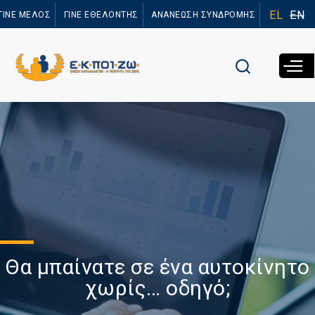
Παράκαμψη
EL
EN
ΓΙΝΕ ΜΕΛΟΣ
ΓΙΝΕ ΕΘΕΛΟΝΤΗΣ
ΑΝΑΝΕΩΣΗ ΣΥΝΔΡΟΜΗΣ
προς το
κυρίως
περιεχόμενο
Θα μπαίνατε σε ένα αυτοκίνητο
χωρίς… οδηγό;