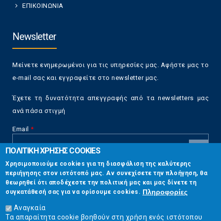
ΕΠΙΚΟΙΝΩΝΙΑ
Newsletter
Μείνετε ενημερωμένοι για τις υπηρεσίες μας. Αφήστε μας το
e-mail σας και εγγραφείτε στο newsletter μας.
Έχετε τη δυνατότητα απεγγραφής από τα newsletters μας
ανά πάσα στιγμή
Email
*
ΠΟΛΙΤΙΚΗ ΧΡΗΣΗΣ COOKIES
CAPTCHA
Χρησιμοποιούμε cookies για τη διασφάλιση της καλύτερης
This
περιήγησης στον ιστότοπό μας. Αν συνεχίσετε την πλοήγηση, θα
Επικοινωνία
question is
θεωρηθεί ότι αποδέχεστε την πολιτική μας και μας δίνετε τη
for testing
Πληροφορίες
συγκατάθεσή σας για να ορίσουμε cookies.
whether or
Στουρνάρη 17, Αθήνα 10683
not you are a
Αναγκαία
human visitor
Τα απαραίτητα cookie βοηθούν στη χρήση ενός ιστότοπου