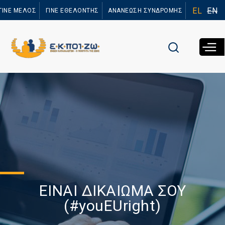
Παράκαμψη
EL
EN
ΓΙΝΕ ΜΕΛΟΣ
ΓΙΝΕ ΕΘΕΛΟΝΤΗΣ
ΑΝΑΝΕΩΣΗ ΣΥΝΔΡΟΜΗΣ
προς το
κυρίως
περιεχόμενο
ΕΙΝΑΙ ΔΙΚΑΙΩΜΑ ΣΟΥ
(#youEUright)