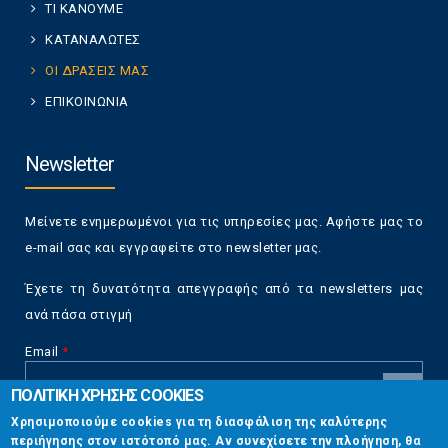
ΤΙ ΚΑΝΟΥΜΕ
ΚΑΤΑΝΑΛΩΤΕΣ
ΟΙ ΔΡΑΣΕΙΣ ΜΑΣ
ΕΠΙΚΟΙΝΩΝΙΑ
Newsletter
Μείνετε ενημερωμένοι για τις υπηρεσίες μας. Αφήστε μας το
e-mail σας και εγγραφείτε στο newsletter μας.
Έχετε τη δυνατότητα απεγγραφής από τα newsletters μας
ανά πάσα στιγμή
Email
*
ΠΟΛΙΤΙΚΗ ΧΡΗΣΗΣ COOKIES
CAPTCHA
Χρησιμοποιούμε cookies για τη διασφάλιση της καλύτερης
This
περιήγησης στον ιστότοπό μας. Αν συνεχίσετε την πλοήγηση, θα