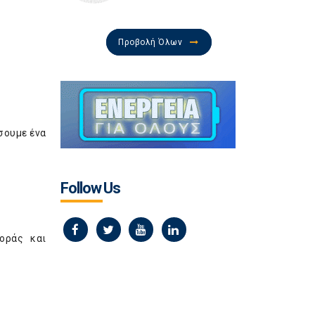
Προβολή Όλων
σουμε ένα
Follow Us
οράς και