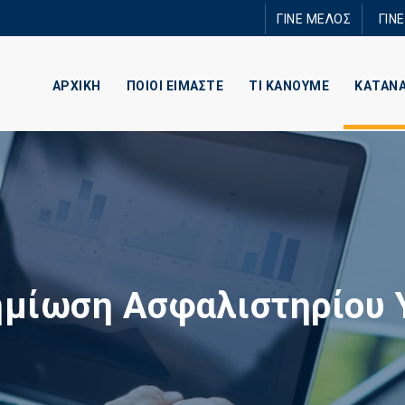
Παράκαμψη
ΓΙΝΕ ΜΕΛΟΣ
ΓΙΝ
προς το
κυρίως
περιεχόμενο
ΑΡΧΙΚΗ
ΠΟΙΟΙ ΕΙΜΑΣΤΕ
ΤΙ ΚΑΝΟΥΜΕ
ΚΑΤΑΝ
μίωση Ασφαλιστηρίου 