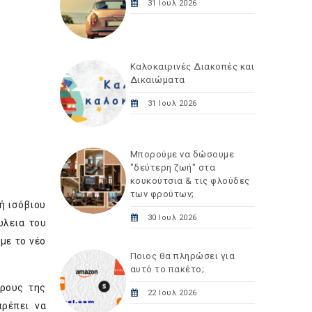
31 Ιουλ 2026
Καλοκαιρινές Διακοπές και
Δικαιώματα
31 Ιουλ 2026
Μπορούμε να δώσουμε
"δεύτερη ζωή" στα
κουκούτσια & τις φλούδες
των φρούτων;
ή ισόβιου
30 Ιουλ 2026
ώλεια του
με το νέο
Ποιος θα πληρώσει για
αυτό το πακέτο;
όρους της
22 Ιουλ 2026
πρέπει να