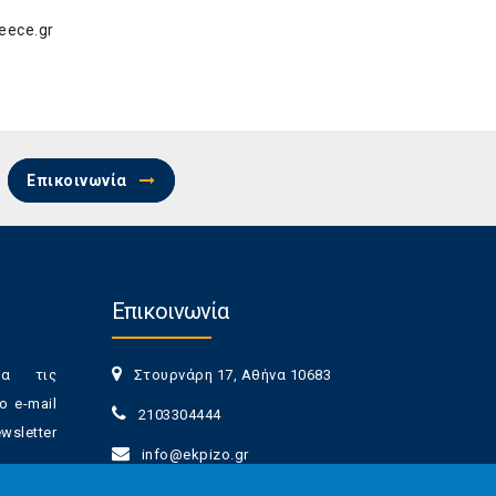
eece.gr
Επικοινωνία
Επικοινωνία
ια τις
Στουρνάρη 17, Αθήνα 10683
ο e-mail
2103304444
sletter
info@ekpizo.gr
www.ekpizo.gr