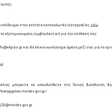
μίωσης.
χο υπόδειγμα στην ενότητα καταναλωτές/καταγγελίες
εδώ
.
ετε εξατομικευμένη συμβουλευτική για την υπόθεση σας:
nfo@ekpizo.gr
και θα επικοινωνήσουμε άμεσα μαζί σας για να ορί
δώ
.
γελίες μπορείτε να απευθυνθείτε στη Γενική Διεύθυνση Αγ
//kataggelies.mindev.gov.gr/
520@mindev.gov.gr