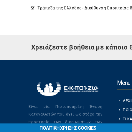
Τράπεζα της Ελλάδος- Διεύθυνση Εποπτείας Ι
Χρειάζεστε βοήθεια με κάποιο 
Menu
ΑΡΧ
Είναι μία Πιστοποιημένη Ένωση
ΠΟΙΟ
Καταναλωτών που έχει ως στόχο την
ΤΙ 
προστασία των δικαιωμάτων των
ΠΟΛΙΤΙΚΗ ΧΡΗΣΗΣ COOKIES
ΚΑΤ
καταναλωτών και την βελτίωση της