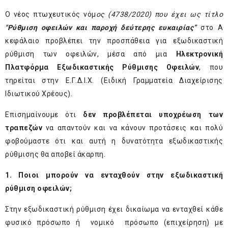
Ο νέος πτωχευτικός νόμ
ος (4738/2020) που έχει ως τίτλο
"Ρύθμιση οφειλών και παροχή δεύτερης ευκαιρίας”
στο Α
κεφάλαιο προβλέπει την προσπάθεια για εξωδικαστική
ρύθμιση των οφειλών, μέσα από μια
Ηλεκτρονική
Πλατφόρμα Εξωδικαστικής Ρύθμισης Οφειλών
, που
τηρείται στην Ε.Γ.Δ.Ι.Χ. (Ειδική Γραμματεία Διαχείρισης
Ιδιωτικού Χρέους).
Επισημαίνουμε ότι
δεν προβλέπεται υποχρέωση των
τραπεζών
να απαντούν και να κάνουν προτάσεις και πολύ
φοβούμαστε ότι και αυτή η δυνατότητα εξωδικαστικής
ρύθμισης θα αποβεί άκαρπη.
1. Ποιοι μπορούν να ενταχθούν στην εξωδικαστική
ρύθμιση οφειλών;
Στην εξωδικαστική ρύθμιση έχει δικαίωμα να ενταχθεί κάθε
φυσικό πρόσωπο ή νομικό πρόσωπο (επιχείρηση) με