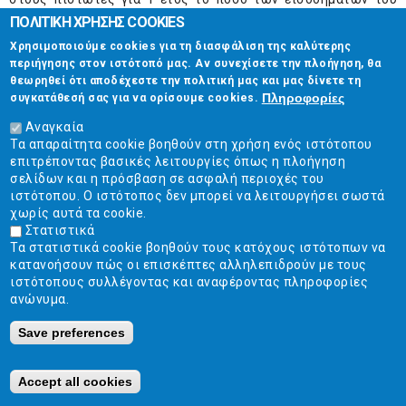
ΠΟΛΙΤΙΚΗ ΧΡΗΣΗΣ COOKIES
που υπερβαίνει το 5-πλάσιο των
εύλογων δαπανών
διαβίωσης
.
Χρησιμοποιούμε cookies για τη διασφάλιση της καλύτερης
περιήγησης στον ιστότοπό μας. Αν συνεχίσετε την πλοήγηση, θα
θεωρηθεί ότι αποδέχεστε την πολιτική μας και μας δίνετε τη
ή
Πληροφορίες
συγκατάθεσή σας για να ορίσουμε cookies.
β)
σε 3 έτη μετά την έκδοση της σχετικής δικαστικής
Αναγκαία
Τα απαραίτητα cookie βοηθούν στη χρήση ενός ιστότοπου
απόφασης, στην περίπτωση που ο οφειλέτης δεν διαθέτει
επιτρέποντας βασικές λειτουργίες όπως η πλοήγηση
περιουσία ή διαθέτει περιουσία μικρής αξίας την οποία και
σελίδων και η πρόσβαση σε ασφαλή περιοχές του
θα απολέσει κατά την πτώχευση. Σε αυτή την περίπτωση ο
ιστότοπου. Ο ιστότοπος δεν μπορεί να λειτουργήσει σωστά
χωρίς αυτά τα cookie.
οφειλέτης καλείται να πληρώνει στους πιστωτές για 3 έτη
Στατιστικά
το ποσό των εισοδημάτων του που υπερβαίνει τις
εύλογες
Τα στατιστικά cookie βοηθούν τους κατόχους ιστότοπων να
δαπάνες διαβίωσης
.
κατανοήσουν πώς οι επισκέπτες αλληλεπιδρούν με τους
ιστότοπους συλλέγοντας και αναφέροντας πληροφορίες
Σημειώνεται ότι ο οφειλέτης δεν υποχρεούται να πληρώσει
ανώνυμα.
στους πιστωτές ποσά που είναι ακατάσχετα (π.χ. οριζόντιο
Save preferences
ακατάσχετο, ακατάσχετα κοινωνικά επιδόματα, ακατάσχετες
αγροτικές επιδοτήσεις).
Accept all cookies
Ο οφειλέτης
δεν απαλλάσσεται
για: