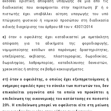
εκδοθεί οριστική απόφαση υπαγωγής σε μία από τις
διαδικασίες που αναφέρονται στην περίπτωση β’ ή ο
πιστωτής έχει υποβάλλει αίτηση υπαγωγής του υπό
πτώχευση φυσικού ή νομικού προσώπου στη διαδικασία
ειδικής διαχείρισης του άρθρου 68 του ν. 4307/2014
ε)
όταν ο οφειλέτης έχει καταδικαστεί με αμετάκλητη
απόφαση για τα αδικήματα της: φοροδιαφυγής,
νομιμοποίησης εσόδων από παράνομες δραστηριότητες,
υπεξαίρεσης, εκβίασης, πλαστογραφίας, δωροδοκίας,
δωροληψίας, λαθρεμπορίας, καταδολίευσης δανειστών,
χρεοκοπίας ή απάτης σε βαθμό κακουργήματος.
στ) όταν ο οφειλέτης, ο οποίος έχει εξυπηρετούμενες ή
ενήμερες οφειλές προς το σύνολο των πιστωτών του, δεν
επικαλείται γεγονότα από τα οποία να προκύπτει η
επιδείνωση της οικονομικής του κατάστασης σε ποσοστό
20%. Η επιδείνωση μπορεί να οφείλεται είτε στη μείωση