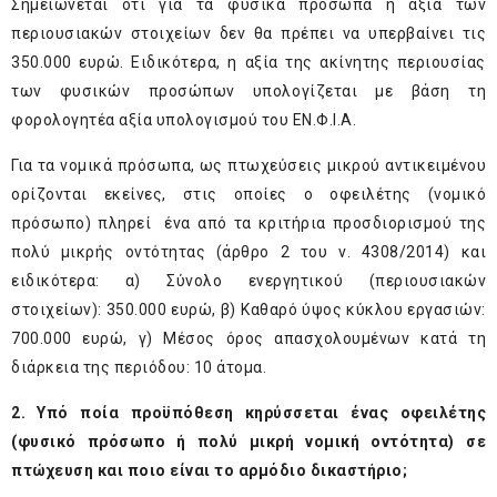
Σημειώνεται ότι για τα φυσικά πρόσωπα η αξία των
περιουσιακών στοιχείων δεν θα πρέπει να υπερβαίνει τις
350.000 ευρώ. Ειδικότερα, η αξία της ακίνητης περιουσίας
των φυσικών προσώπων υπολογίζεται με βάση τη
φορολογητέα αξία υπολογισμού του ΕΝ.Φ.Ι.Α.
Για τα νομικά πρόσωπα, ως πτωχεύσεις μικρού αντικειμένου
ορίζονται εκείνες, στις οποίες ο οφειλέτης (νομικό
πρόσωπο) πληρεί ένα από τα κριτήρια προσδιορισμού της
πολύ μικρής οντότητας (άρθρο 2 του ν. 4308/2014) και
ειδικότερα: α) Σύνολο ενεργητικού (περιουσιακών
στοιχείων): 350.000 ευρώ, β) Καθαρό ύψος κύκλου εργασιών:
700.000 ευρώ, γ) Μέσος όρος απασχολουμένων κατά τη
διάρκεια της περιόδου: 10 άτομα.
2. Υπό ποία προϋπόθεση κηρύσσεται ένας οφειλέτης
(φυσικό πρόσωπο ή πολύ μικρή νομική οντότητα) σε
πτώχευση και ποιο είναι το αρμόδιο δικαστήριο;