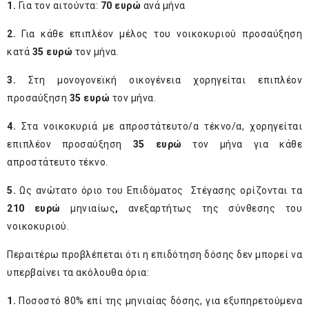
1.
Για τον αιτούντα:
70 ευρώ
ανά μήνα
2.
Για κάθε επιπλέον μέλος του νοικοκυριού προσαύξηση
κατά
35 ευρώ
τον μήνα.
3.
Στη μονογονεϊκή οικογένεια χορηγείται επιπλέον
προσαύξηση
35 ευρώ
τον μήνα.
4.
Στα νοικοκυριά με απροστάτευτο/α τέκνο/α, χορηγείται
επιπλέον προσαύξηση
35 ευρώ
τον μήνα για κάθε
απροστάτευτο τέκνο.
5.
Ως ανώτατο όριο του Επιδόματος Στέγασης ορίζονται τα
210 ευρώ
μηνιαίως
,
ανεξαρτήτως της σύνθεσης του
νοικοκυριού.
Περαιτέρω προβλέπεται ότι η επιδότηση δόσης δεν μπορεί να
υπερβαίνει τα ακόλουθα όρια:
1.
Ποσοστό 80% επί της μηνιαίας δόσης, για εξυπηρετούμενα