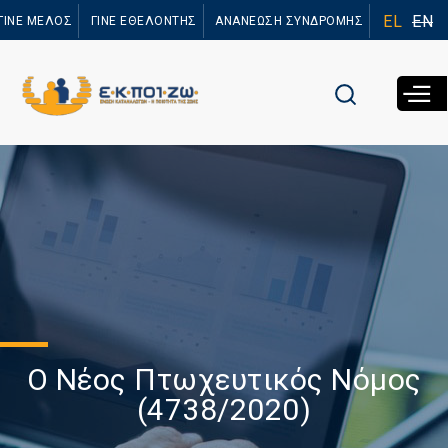
Παράκαμψη
EL
EN
ΓΙΝΕ ΜΕΛΟΣ
ΓΙΝΕ ΕΘΕΛΟΝΤΗΣ
ΑΝΑΝΕΩΣΗ ΣΥΝΔΡΟΜΗΣ
προς το
κυρίως
περιεχόμενο
Ο Νέος Πτωχευτικός Νόμος
(4738/2020)