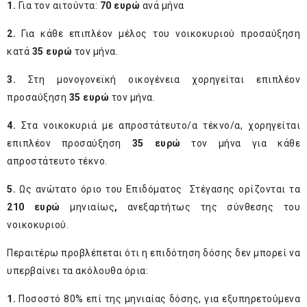
1.
Για τον αιτούντα:
70 ευρώ
ανά μήνα
2.
Για κάθε επιπλέον μέλος του νοικοκυριού προσαύξηση
κατά
35 ευρώ
τον μήνα.
3.
Στη μονογονεϊκή οικογένεια χορηγείται επιπλέον
προσαύξηση
35 ευρώ
τον μήνα.
4.
Στα νοικοκυριά με απροστάτευτο/α τέκνο/α, χορηγείται
επιπλέον προσαύξηση
35 ευρώ
τον μήνα για κάθε
απροστάτευτο τέκνο.
5.
Ως ανώτατο όριο του Επιδόματος Στέγασης ορίζονται τα
210 ευρώ
μηνιαίως
,
ανεξαρτήτως της σύνθεσης του
νοικοκυριού.
Περαιτέρω προβλέπεται ότι η επιδότηση δόσης δεν μπορεί να
υπερβαίνει τα ακόλουθα όρια:
1.
Ποσοστό 80% επί της μηνιαίας δόσης, για εξυπηρετούμενα