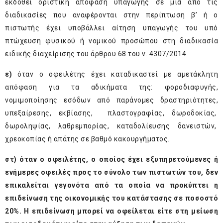
εκδοθεί οριστική απόφαση υπαγωγής σε μία από τις
διαδικασίες που αναφέρονται στην περίπτωση β’ ή ο
πιστωτής έχει υποβάλλει αίτηση υπαγωγής του υπό
πτώχευση φυσικού ή νομικού προσώπου στη διαδικασία
ειδικής διαχείρισης του άρθρου 68 του ν. 4307/2014
ε)
όταν ο οφειλέτης έχει καταδικαστεί με αμετάκλητη
απόφαση για τα αδικήματα της: φοροδιαφυγής,
νομιμοποίησης εσόδων από παράνομες δραστηριότητες,
υπεξαίρεσης, εκβίασης, πλαστογραφίας, δωροδοκίας,
δωροληψίας, λαθρεμπορίας, καταδολίευσης δανειστών,
χρεοκοπίας ή απάτης σε βαθμό κακουργήματος.
στ) όταν ο οφειλέτης, ο οποίος έχει εξυπηρετούμενες ή
ενήμερες οφειλές προς το σύνολο των πιστωτών του, δεν
επικαλείται γεγονότα από τα οποία να προκύπτει η
επιδείνωση της οικονομικής του κατάστασης σε ποσοστό
20%. Η επιδείνωση μπορεί να οφείλεται είτε στη μείωση