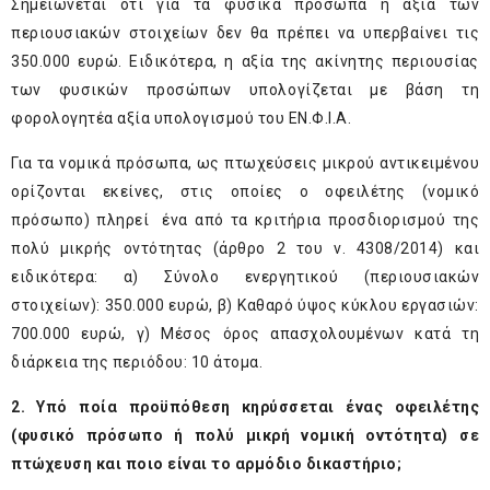
Σημειώνεται ότι για τα φυσικά πρόσωπα η αξία των
περιουσιακών στοιχείων δεν θα πρέπει να υπερβαίνει τις
350.000 ευρώ. Ειδικότερα, η αξία της ακίνητης περιουσίας
των φυσικών προσώπων υπολογίζεται με βάση τη
φορολογητέα αξία υπολογισμού του ΕΝ.Φ.Ι.Α.
Για τα νομικά πρόσωπα, ως πτωχεύσεις μικρού αντικειμένου
ορίζονται εκείνες, στις οποίες ο οφειλέτης (νομικό
πρόσωπο) πληρεί ένα από τα κριτήρια προσδιορισμού της
πολύ μικρής οντότητας (άρθρο 2 του ν. 4308/2014) και
ειδικότερα: α) Σύνολο ενεργητικού (περιουσιακών
στοιχείων): 350.000 ευρώ, β) Καθαρό ύψος κύκλου εργασιών:
700.000 ευρώ, γ) Μέσος όρος απασχολουμένων κατά τη
διάρκεια της περιόδου: 10 άτομα.
2. Υπό ποία προϋπόθεση κηρύσσεται ένας οφειλέτης
(φυσικό πρόσωπο ή πολύ μικρή νομική οντότητα) σε
πτώχευση και ποιο είναι το αρμόδιο δικαστήριο;