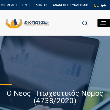
Παράκαμψη
EL
EN
ΓΙΝΕ ΜΕΛΟΣ
ΓΙΝΕ ΕΘΕΛΟΝΤΗΣ
ΑΝΑΝΕΩΣΗ ΣΥΝΔΡΟΜΗΣ
προς το
κυρίως
περιεχόμενο
Ο Νέος Πτωχευτικός Νόμος
(4738/2020)