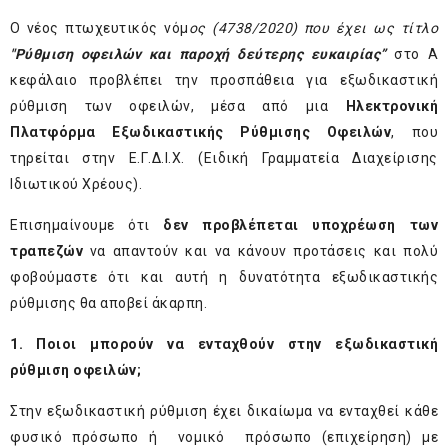
Ο νέος πτωχευτικός νόμ
ος (4738/2020) που έχει ως τίτλο
"Ρύθμιση οφειλών και παροχή δεύτερης ευκαιρίας”
στο Α
κεφάλαιο προβλέπει την προσπάθεια για εξωδικαστική
ρύθμιση των οφειλών, μέσα από μια
Ηλεκτρονική
Πλατφόρμα Εξωδικαστικής Ρύθμισης Οφειλών
, που
τηρείται στην Ε.Γ.Δ.Ι.Χ. (Ειδική Γραμματεία Διαχείρισης
Ιδιωτικού Χρέους).
Επισημαίνουμε ότι
δεν προβλέπεται υποχρέωση των
τραπεζών
να απαντούν και να κάνουν προτάσεις και πολύ
φοβούμαστε ότι και αυτή η δυνατότητα εξωδικαστικής
ρύθμισης θα αποβεί άκαρπη.
1. Ποιοι μπορούν να ενταχθούν στην εξωδικαστική
ρύθμιση οφειλών;
Στην εξωδικαστική ρύθμιση έχει δικαίωμα να ενταχθεί κάθε
φυσικό πρόσωπο ή νομικό πρόσωπο (επιχείρηση) με