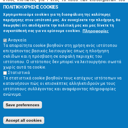
ΠΟΛΙΤΙΚΗ ΧΡΗΣΗΣ COOKIES
που υπερβαίνει το 5-πλάσιο των
εύλογων δαπανών
διαβίωσης
.
Χρησιμοποιούμε cookies για τη διασφάλιση της καλύτερης
περιήγησης στον ιστότοπό μας. Αν συνεχίσετε την πλοήγηση, θα
θεωρηθεί ότι αποδέχεστε την πολιτική μας και μας δίνετε τη
ή
Πληροφορίες
συγκατάθεσή σας για να ορίσουμε cookies.
β)
σε 3 έτη μετά την έκδοση της σχετικής δικαστικής
Αναγκαία
Τα απαραίτητα cookie βοηθούν στη χρήση ενός ιστότοπου
απόφασης, στην περίπτωση που ο οφειλέτης δεν διαθέτει
επιτρέποντας βασικές λειτουργίες όπως η πλοήγηση
περιουσία ή διαθέτει περιουσία μικρής αξίας την οποία και
σελίδων και η πρόσβαση σε ασφαλή περιοχές του
θα απολέσει κατά την πτώχευση. Σε αυτή την περίπτωση ο
ιστότοπου. Ο ιστότοπος δεν μπορεί να λειτουργήσει σωστά
χωρίς αυτά τα cookie.
οφειλέτης καλείται να πληρώνει στους πιστωτές για 3 έτη
Στατιστικά
το ποσό των εισοδημάτων του που υπερβαίνει τις
εύλογες
Τα στατιστικά cookie βοηθούν τους κατόχους ιστότοπων να
δαπάνες διαβίωσης
.
κατανοήσουν πώς οι επισκέπτες αλληλεπιδρούν με τους
ιστότοπους συλλέγοντας και αναφέροντας πληροφορίες
Σημειώνεται ότι ο οφειλέτης δεν υποχρεούται να πληρώσει
ανώνυμα.
στους πιστωτές ποσά που είναι ακατάσχετα (π.χ. οριζόντιο
Save preferences
ακατάσχετο, ακατάσχετα κοινωνικά επιδόματα, ακατάσχετες
αγροτικές επιδοτήσεις).
Accept all cookies
Ο οφειλέτης
δεν απαλλάσσεται
για: