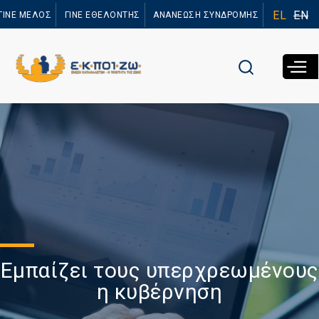
Παράκαμψη
EL
EN
ΓΙΝΕ ΜΕΛΟΣ
ΓΙΝΕ ΕΘΕΛΟΝΤΗΣ
ΑΝΑΝΕΩΣΗ ΣΥΝΔΡΟΜΗΣ
προς το
κυρίως
περιεχόμενο
Εμπαίζει τους υπερχρεωμένους
η κυβέρνηση