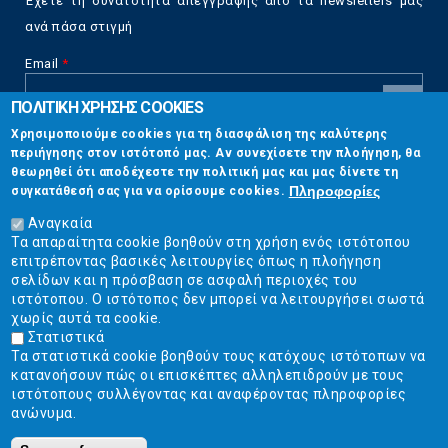
Έχετε τη δυνατότητα απεγγραφής από τα newsletters μας
ανά πάσα στιγμή
Email
*
ΠΟΛΙΤΙΚΗ ΧΡΗΣΗΣ COOKIES
CAPTCHA
Χρησιμοποιούμε cookies για τη διασφάλιση της καλύτερης
This
περιήγησης στον ιστότοπό μας. Αν συνεχίσετε την πλοήγηση, θα
Επικοινωνία
question is
θεωρηθεί ότι αποδέχεστε την πολιτική μας και μας δίνετε τη
for testing
Πληροφορίες
συγκατάθεσή σας για να ορίσουμε cookies.
whether or
Στουρνάρη 17, Αθήνα 10683
not you are a
Αναγκαία
human visitor
Τα απαραίτητα cookie βοηθούν στη χρήση ενός ιστότοπου
2103304444
and to
επιτρέποντας βασικές λειτουργίες όπως η πλοήγηση
prevent
σελίδων και η πρόσβαση σε ασφαλή περιοχές του
info@ekpizo.gr
automated
ιστότοπου. Ο ιστότοπος δεν μπορεί να λειτουργήσει σωστά
spam
χωρίς αυτά τα cookie.
www.ekpizo.gr
submissions.
Στατιστικά
Τα στατιστικά cookie βοηθούν τους κατόχους ιστότοπων να
5+2
Δευ - Πεμ:
10:00 πμ - 2:00 μμ
κατανοήσουν πώς οι επισκέπτες αλληλεπιδρούν με τους
Σάβ - Κυρ:
Κλειστά
ιστότοπους συλλέγοντας και αναφέροντας πληροφορίες
ανώνυμα.