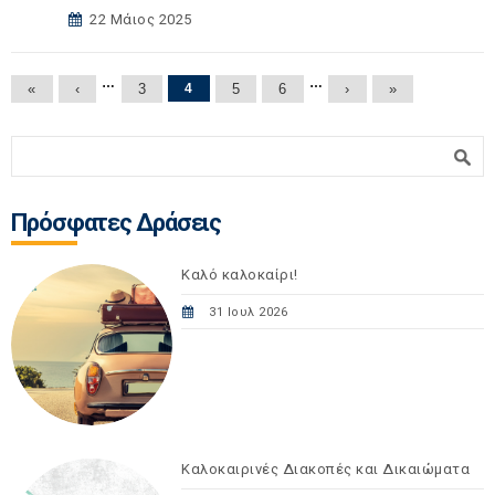
22 Μάιος 2025
Σελίδες
…
…
«
‹
3
4
5
6
›
»
Φόρμα αναζήτησης
Αναζήτηση
Πρόσφατες Δράσεις
Καλό καλοκαίρι!
31 Ιουλ 2026
Καλοκαιρινές Διακοπές και Δικαιώματα