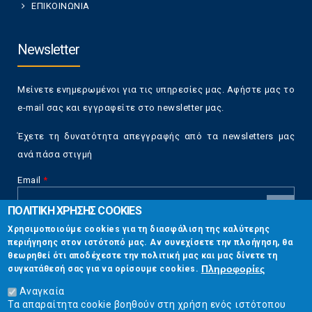
ΕΠΙΚΟΙΝΩΝΙΑ
Newsletter
Μείνετε ενημερωμένοι για τις υπηρεσίες μας. Αφήστε μας το
e-mail σας και εγγραφείτε στο newsletter μας.
Έχετε τη δυνατότητα απεγγραφής από τα newsletters μας
ανά πάσα στιγμή
Email
*
ΠΟΛΙΤΙΚΗ ΧΡΗΣΗΣ COOKIES
CAPTCHA
Χρησιμοποιούμε cookies για τη διασφάλιση της καλύτερης
This
περιήγησης στον ιστότοπό μας. Αν συνεχίσετε την πλοήγηση, θα
Επικοινωνία
question is
θεωρηθεί ότι αποδέχεστε την πολιτική μας και μας δίνετε τη
for testing
Πληροφορίες
συγκατάθεσή σας για να ορίσουμε cookies.
whether or
Στουρνάρη 17, Αθήνα 10683
not you are a
Αναγκαία
human visitor
Τα απαραίτητα cookie βοηθούν στη χρήση ενός ιστότοπου