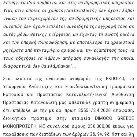
Επίσης, το ίδιο συμβαίνει και στις συνδρομητικές υπηρεσίες
ΥΠΠ, στις οποίες οι
χρήστες/καταναλωτές δεν έχουν λάβει
γνώση του περιεχομένου της συνδρομητικής υπηρεσίας και
συνεπώς δεν έχουν επιλέξει συνειδητά την εγγραφή τους σε
αυτές μέσω θετικής ενέργειας, μη έχοντας τη σωστή εικόνα
και την επαρκή πληροφόρηση, με αποτέλεσμα τα χρεωστικά
μηνύματα από πενταψήφιο αριθμό και την εξαπάτησή τους να
τους οδηγήσει να λάβουν απόφαση συναλλαγής την οποία,
διαφορετικά, δεν θα ελάμβαναν”….
Στα πλαίσια της ανωτέρω αναφοράς της ΕΚΠΟΙΖΩ, το
Υπουργείο Ανάπτυξης και Επενδύσεων/Γενική Γραμματεία
Εμπορίου και Προστασίας Καταναλωτή/Γενική Διεύθυνση
Προστασίας Καταναλωτή μας απέστειλε γραπτή ενημέρωση
ότι, επέβαλε με την με αρ. πρωτ 35551/3.4.2020 απόφαση,
διοικητικό πρόστιμο στην εταιρεία DIMOCO GREECE
ΜΟΝΟΠΡΟΣΩΠΗ ΙΚΕ συνολικού ύψους 250.000,00 ευρώ, για
παραβάσεις των διατάξεων των άρθρων 3δ, 9γ, 9δ, 9στ και 9η