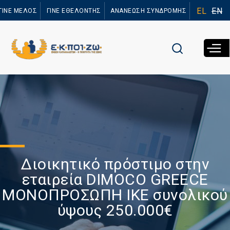
Παράκαμψη
EL
EN
ΓΙΝΕ ΜΕΛΟΣ
ΓΙΝΕ ΕΘΕΛΟΝΤΗΣ
ΑΝΑΝΕΩΣΗ ΣΥΝΔΡΟΜΗΣ
προς το
κυρίως
περιεχόμενο
Διοικητικό πρόστιμο στην
εταιρεία DIMOCO GREECE
ΜΟΝΟΠΡΟΣΩΠΗ ΙΚΕ συνολικού
ύψους 250.000€