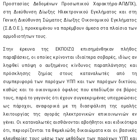
Προστασίας Δεδομένων Προσωπικού Χαρακτήρα-ΑΠΔΠΧ),
στη Διεύθυνση Δίωξης Ηλεκτρονικού Εγκλήματος και στη
Γενική Διεύθυνση Σώματος Δίωξης Οικονομικού Εγκλήματος
(Σ.Δ.Ο.Ε.), προκειμένου να παρέμβουν άμεσα στα πλαίσια των
αρμοδιοτήτων τους.
Στην έρευνα της ΕΚΠΟΙΖΩ επισημάνθηκαν πλήθος
παραβάσεις, οι οποίες κρίνονται ιδιαίτερα σοβαρές, ιδίως αν
ληφθεί υπόψη ο αυξημένος κίνδυνος παραπλάνησης και
πρόσκλησης ζημίας στους καταναλωτές από τη
συμπεριφορά των παρόχων ΥΠΠ και των παρόχων δικτύου,
καθώς και το οικονομικό όφελος που επεδίωξαν σε βάρος
τους, παρά το γεγονός ότι έχουν συγκεκριμένες υποχρεώσεις
ως πάροχοι, αναφορικά με τη διασφάλιση της ομαλής
λειτουργίας της αγοράς ηλεκτρονικών επικοινωνιών εν
γένει. Οι καταναλωτές αισθάνονται αβοήθητοι και ειδικότερα
ότι, περιορίζονται τα θεμελιώδη δικαιώματα και οι βασικές
ελευθερίες τους μέσω των μεθόδων των παρόχων ΥΠΠ και