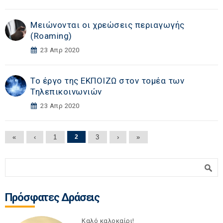
Μειώνονται οι χρεώσεις περιαγωγής
(Roaming)
23 Απρ 2020
Το έργο της ΕΚΠΟΙΖΩ στον τομέα των
Τηλεπικοινωνιών
23 Απρ 2020
Σελίδες
«
‹
1
2
3
›
»
Φόρμα αναζήτησης
Αναζήτηση
Πρόσφατες Δράσεις
Καλό καλοκαίρι!