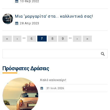
10 Φεβ 2022
Μια ‘μαργαρίτα’ στα... καλλυντικά σας!
28 Απρ 2023
Σελίδες
…
…
«
‹
6
7
8
9
›
»
Φόρμα αναζήτησης
Αναζήτηση
Πρόσφατες Δράσεις
Καλό καλοκαίρι!
31 Ιουλ 2026