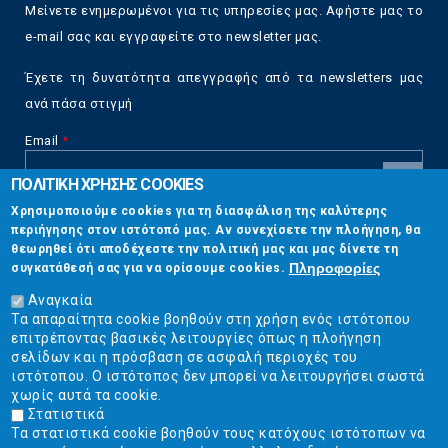
Μείνετε ενημερωμένοι για τις υπηρεσίες μας. Αφήστε μας το
e-mail σας και εγγραφείτε στο newsletter μας.
Έχετε τη δυνατότητα απεγγραφής από τα newsletters μας
ανά πάσα στιγμή
Email
*
ΠΟΛΙΤΙΚΗ ΧΡΗΣΗΣ COOKIES
CAPTCHA
Χρησιμοποιούμε cookies για τη διασφάλιση της καλύτερης
This
περιήγησης στον ιστότοπό μας. Αν συνεχίσετε την πλοήγηση, θα
Επικοινωνία
question is
θεωρηθεί ότι αποδέχεστε την πολιτική μας και μας δίνετε τη
for testing
Πληροφορίες
συγκατάθεσή σας για να ορίσουμε cookies.
whether or
Στουρνάρη 17, Αθήνα 10683
not you are a
Αναγκαία
human visitor
Τα απαραίτητα cookie βοηθούν στη χρήση ενός ιστότοπου
2103304444
and to
επιτρέποντας βασικές λειτουργίες όπως η πλοήγηση
prevent
σελίδων και η πρόσβαση σε ασφαλή περιοχές του
info@ekpizo.gr
automated
ιστότοπου. Ο ιστότοπος δεν μπορεί να λειτουργήσει σωστά
spam
χωρίς αυτά τα cookie.
www.ekpizo.gr
submissions.
Στατιστικά
Τα στατιστικά cookie βοηθούν τους κατόχους ιστότοπων να
5+2
Δευ - Πεμ:
10:00 πμ - 2:00 μμ