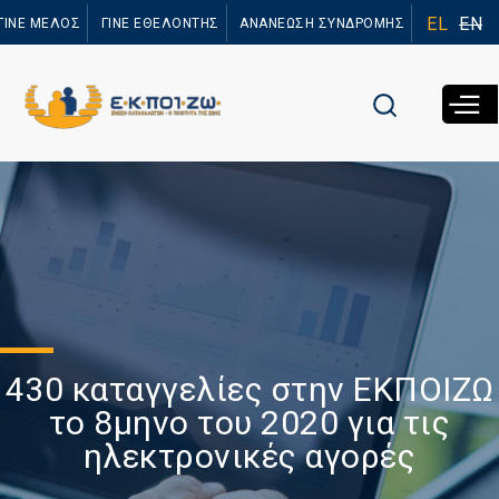
Παράκαμψη
EL
EN
ΓΙΝΕ ΜΕΛΟΣ
ΓΙΝΕ ΕΘΕΛΟΝΤΗΣ
ΑΝΑΝΕΩΣΗ ΣΥΝΔΡΟΜΗΣ
προς το
κυρίως
περιεχόμενο
430 καταγγελίες στην ΕΚΠΟΙΖΩ
το 8μηνο του 2020 για τις
ηλεκτρονικές αγορές