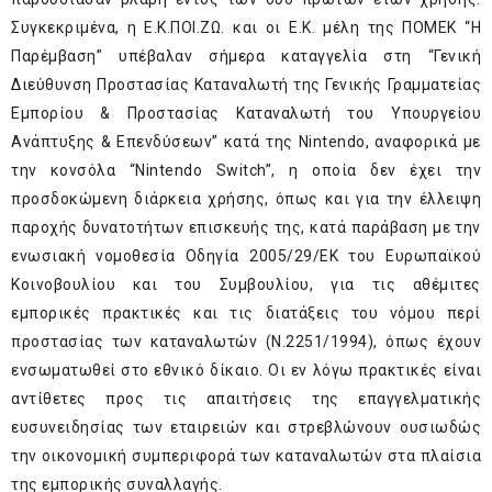
Συγκεκριμένα, η Ε.Κ.ΠΟΙ.ΖΩ. και οι Ε.Κ. μέλη της ΠΟΜΕΚ “Η
Παρέμβαση” υπέβαλαν σήμερα καταγγελία στη “Γενική
Διεύθυνση Προστασίας Καταναλωτή της Γενικής Γραμματείας
Εμπορίου & Προστασίας Καταναλωτή του Υπουργείου
Ανάπτυξης & Επενδύσεων” κατά της Nintendo, αναφορικά με
την κονσόλα “Nintendo Switch”, η οποία δεν έχει την
προσδοκώμενη διάρκεια χρήσης, όπως και για την έλλειψη
παροχής δυνατοτήτων επισκευής της, κατά παράβαση με την
ενωσιακή νομοθεσία Οδηγία 2005/29/EK του Ευρωπαϊκού
Κοινοβουλίου και του Συμβουλίου, για τις αθέμιτες
εμπορικές πρακτικές και τις διατάξεις του νόμου περί
προστασίας των καταναλωτών (Ν.2251/1994), όπως έχουν
ενσωματωθεί στο εθνικό δίκαιο. Οι εν λόγω πρακτικές είναι
αντίθετες προς τις απαιτήσεις της επαγγελματικής
ευσυνειδησίας των εταιρειών και στρεβλώνουν ουσιωδώς
την οικονομική συμπεριφορά των καταναλωτών στα πλαίσια
της εμπορικής συναλλαγής.