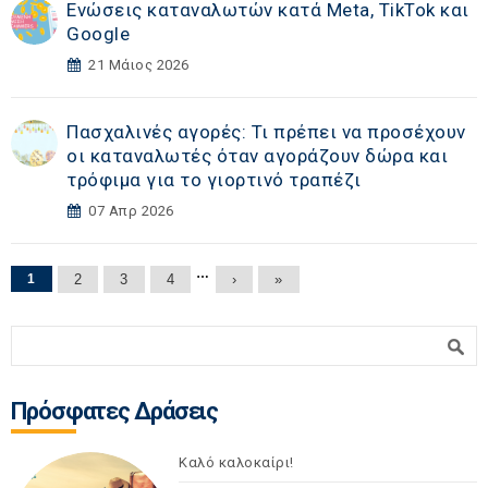
Ενώσεις καταναλωτών κατά Meta, TikTok και
Google
21 Μάιος 2026
Πασχαλινές αγορές: Τι πρέπει να προσέχουν
οι καταναλωτές όταν αγοράζουν δώρα και
τρόφιμα για το γιορτινό τραπέζι
07 Απρ 2026
Σελίδες
…
1
2
3
4
›
»
Φόρμα αναζήτησης
Αναζήτηση
Πρόσφατες Δράσεις
Καλό καλοκαίρι!