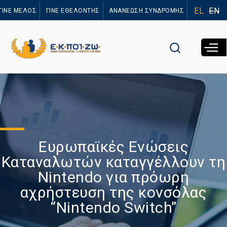
Παράκαμψη
EL
EN
ΓΙΝΕ ΜΕΛΟΣ
ΓΙΝΕ ΕΘΕΛΟΝΤΗΣ
ΑΝΑΝΕΩΣΗ ΣΥΝΔΡΟΜΗΣ
προς το
κυρίως
περιεχόμενο
Ευρωπαϊκές Ενώσεις
Καταναλωτών καταγγέλλουν τη
Nintendo για πρόωρη
αχρήστευση της κονσόλας
“Nintendo Switch”