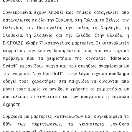
κονσόλας “Nintendo Switch”.
Συγκεκριμένα, έχουν ληφθεί έως σήμερα καταγγελίες από
καταναλωτές σε όλη την Ευρώπη, στη Γαλλία, το Βέλγιο, την
Ολλανδία, την Πορτογαλία, την Ιταλία, τη Νορβηγία, τη
Σλοβακία, τη Σλοβενία και την Ελλάδα. Στην Ελλάδα, η
Ε.Κ.ΠΟΙ.ΖΩ. έλαβε 71 καταγγελίες-μαρτυρίες. Οι καταναλωτές
εκφράζουν την έντονη δυσαρέσκειά τους για ένα τεχνικό
πρόβλημα που τα χειριστήρια της κονσόλας “Nintendo
Switch” εμφανίζουν συχνά και που συνήθως αναφέρεται με
την ονομασία "Joy-Con Drift". Το εν λόγω τεχνικό πρόβλημα
οδηγεί τους χαρακτήρες στα παιχνίδια να κινούνται από
μόνοι τους χωρίς να αγγίξει ο χρήστης το χειριστήριο, με
αποτέλεσμα να καθίσταται εκ των πραγμάτων η κονσόλα
άχρηστη.
Σύμφωνα με μαρτυρίες καταναλωτών και συγκεκριμένα το
88% των περιπτώσεων, τα χειριστήρια Joy-Cons
παρουσίασαν βλάβη εντός των δύο πρώτων ετών χρήσης.