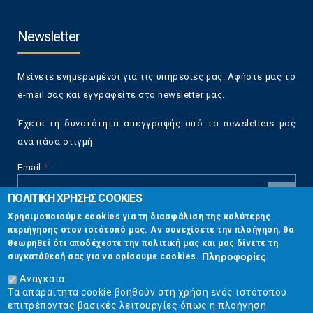
Newsletter
Μείνετε ενημερωμένοι για τις υπηρεσίες μας. Αφήστε μας το
e-mail σας και εγγραφείτε στο newsletter μας.
Έχετε τη δυνατότητα απεγγραφής από τα newsletters μας
ανά πάσα στιγμή
Email
*
ΠΟΛΙΤΙΚΗ ΧΡΗΣΗΣ COOKIES
CAPTCHA
Χρησιμοποιούμε cookies για τη διασφάλιση της καλύτερης
This
περιήγησης στον ιστότοπό μας. Αν συνεχίσετε την πλοήγηση, θα
Επικοινωνία
question is
θεωρηθεί ότι αποδέχεστε την πολιτική μας και μας δίνετε τη
for testing
Πληροφορίες
συγκατάθεσή σας για να ορίσουμε cookies.
whether or
Στουρνάρη 17, Αθήνα 10683
not you are a
Αναγκαία
human visitor
Τα απαραίτητα cookie βοηθούν στη χρήση ενός ιστότοπου
2103304444
and to
επιτρέποντας βασικές λειτουργίες όπως η πλοήγηση