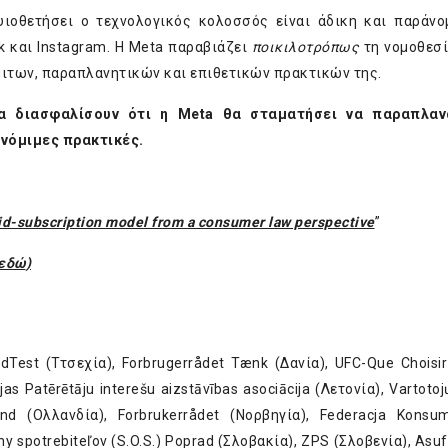
 υιοθετήσει ο τεχνολογικός κολοσσός είναι άδικη και παράνο
 και Instagram. Η Meta παραβιάζει
ποικιλοτρόπως
τη νομοθεσί
ιτων, παραπλανητικών και επιθετικών πρακτικών της.
να διασφαλίσουν ότι
η
Meta
θα σταματήσει να παραπλαν
 νόμιμες πρακτικές
.
id-subscription model from a consumer law perspective
”
εδώ
)
est (Ττσεχία), Forbrugerrådet Tænk (Δανία), UFC-Que Choisir 
s Patērētāju interešu aizstāvības asociācija (Λετονία), Vartotoj
nd (Ολλανδία), Forbrukerrådet (Νορβηγία), Federacja Kons
 spotrebiteľov (S.O.S.) Poprad (Σλοβακία), ZPS (Σλοβενία), Asu