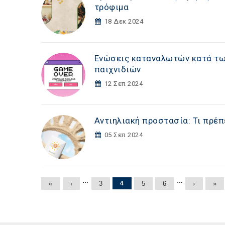
τρόφιμα
18 Δεκ 2024
Ενώσεις καταναλωτών κατά των
παιχνιδιών
12 Σεπ 2024
Αντιηλιακή προστασία: Τι πρέπ
05 Σεπ 2024
Σελίδες
…
…
«
‹
3
4
5
6
›
»