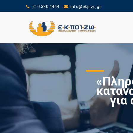
210 330 4444
info@ekpizo.gr
«Πληρ
καταν
για