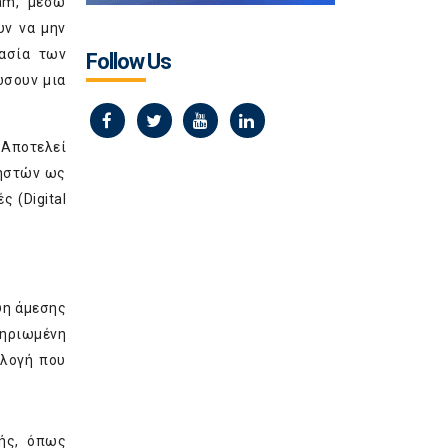
ram, μέσω
υν να μην
ασία των
Follow Us
ώσουν μια
 Αποτελεί
ρηστών ως
 (Digital
ψη άμεσης
μηριωμένη
ιλογή που
μής, όπως