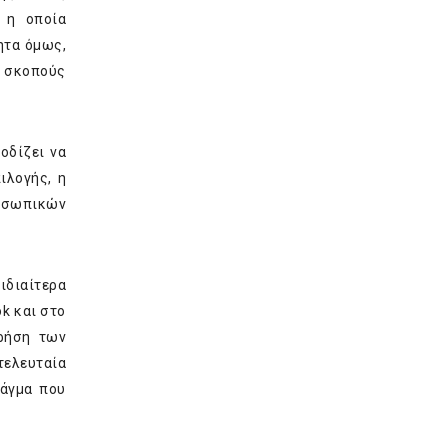
, η οποία
ητα όμως,
α σκοπούς
οδίζει να
ιλογής, η
ροσωπικών
ιδιαίτερα
k και στο
χρήση των
τελευταία
ράγμα που