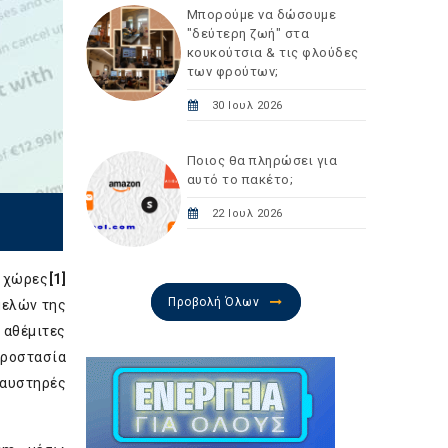
Μπορούμε να δώσουμε
"δεύτερη ζωή" στα
κουκούτσια & τις φλούδες
των φρούτων;
30 Ιουλ 2026
Ποιος θα πληρώσει για
αυτό το πακέτο;
22 Ιουλ 2026
6 χώρες
[1]
Προβολή Όλων
μελών της
 αθέμιτες
Προστασία
 αυστηρές