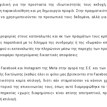
 φιλική για την προστασία της ιδιωτικότητάς τους εκδοχή
η παρακολούθηση και μη δημιουργία προφίλ. Στην πραγματικότ
ι να χρησιμοποιούνται τα προσωπικά τους δεδομένα, αλλά γι
ηροφορίες στους καταναλωτές και εκ των πραγμάτων τους εμπ
υς παραπλανά με το δίλημμα της συνδρομής ή της «δωρεάν» επ
, αφού οι καταναλωτές την πληρώνουν μέσω της παροχής των π
 αναφέρει προηγούμενες δικαστικές αποφάσεις.
acebook και Instagram της Meta στην αγορά της Ε.Ε. και των 
 δικτύωσης (καθώς όλοι οι φίλοι μας βρίσκονται στο Faceboo
τικότητα καμία επιλογή, διότι εάν σταματούσαν να κάνουν 
ιστορικό της επικοινωνίας τους, όπως αυτό διαμορφώθηκε τα 
πηρεσίες «χωρίς διαφημίσεις» είναι επίσης αποτρεπτικό, π
ή επιλογή.