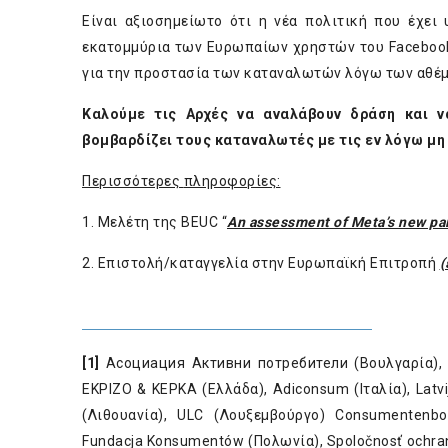
Είναι αξιοσημείωτο ότι η νέα πολιτική που έχει
εκατομμύρια των Ευρωπαίων χρηστών του Facebook
για την προστασία των καταναλωτών λόγω των αθέμ
Καλούμε τις Αρχές να αναλάβουν δράση και 
βομβαρδίζει τους καταναλωτές με
τις εν λόγω μη
Περισσότερες
πληροφορίες
:
1. Μελέτη της BEUC “
Αn assessment of Meta’s new pa
2. Επιστολή/καταγγελία στην Ευρωπαϊκή Επιτροπή
(
[1]
Асоциация Активни потребители (Βουλγαρία), dT
EKPIZO & KEPKA (Ελλάδα), Adiconsum (Ιταλία), Latvija
(Λιθουανία), ULC (Λουξεμβούργο) Consumentenbo
Fundacja Konsumentów (Πολωνία), Spoločnosť ochrany