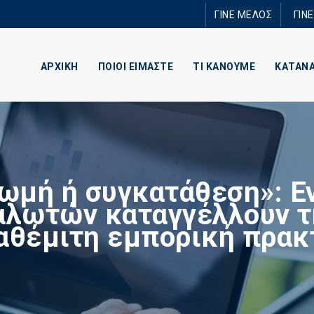
Παράκαμψη
ΓΙΝΕ ΜΕΛΟΣ
ΓΙΝ
προς το
κυρίως
περιεχόμενο
ΑΡΧΙΚΗ
ΠΟΙΟΙ ΕΙΜΑΣΤΕ
ΤΙ ΚΑΝΟΥΜΕ
ΚΑΤΑΝ
ωμή ή συγκατάθεση»: Ε
αλωτών καταγγέλλουν τ
 αθέμιτη εμπορική πρακ