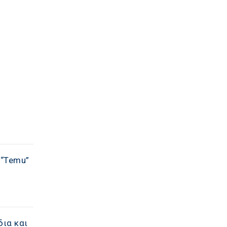
 “Temu”
δια και