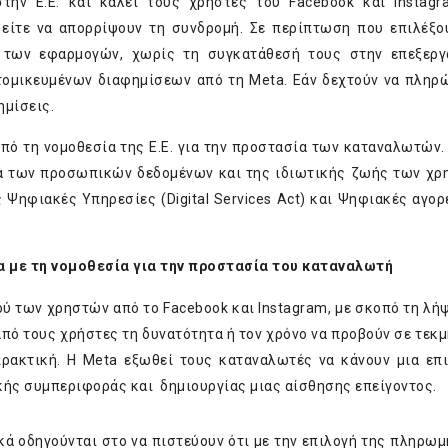
στην Ε.Ε. και καλεί τους χρήστες του Facebook και Instag
, είτε να απορρίψουν τη συνδρομή. Σε περίπτωση που επιλέξο
 των εφαρμογών, χωρίς τη συγκατάθεσή τους στην επεξεργ
ομικευμένων διαφημίσεων από τη Meta. Εάν δεχτούν να πληρ
ημίσεις.
πό τη νομοθεσία της Ε.Ε. για την προστασία των καταναλωτών.
ία των προσωπικών δεδομένων και της ιδιωτικής ζωής των χ
 Ψηφιακές Υπηρεσίες (Digital Services Act) και Ψηφιακές αγορές
 με τη νομοθεσία για την προστασία του καταναλωτή
ύ των χρηστών από το Facebook και Instagram, με σκοπό τη λή
 από τους χρήστες τη δυνατότητα ή τον χρόνο να προβούν σε τεκ
πρακτική. Η Meta εξωθεί τους καταναλωτές να κάνουν μια επ
κής συμπεριφοράς και δημιουργίας μιας αίσθησης επείγοντος.
ά οδηγούνται στο να πιστεύουν ότι με την επιλογή της πληρω