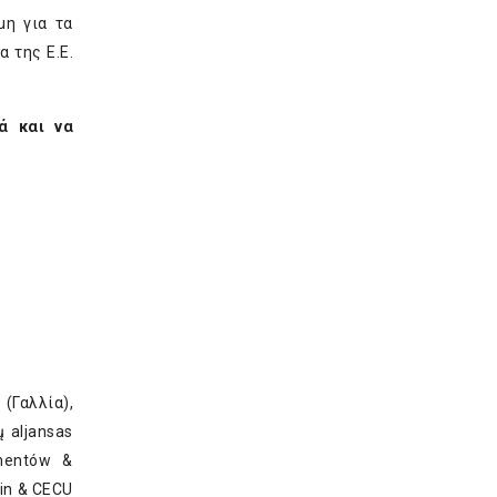
μη για τα
α της Ε.Ε.
ά και να
(Γαλλία),
ų aljansas
umentów &
fin & CECU