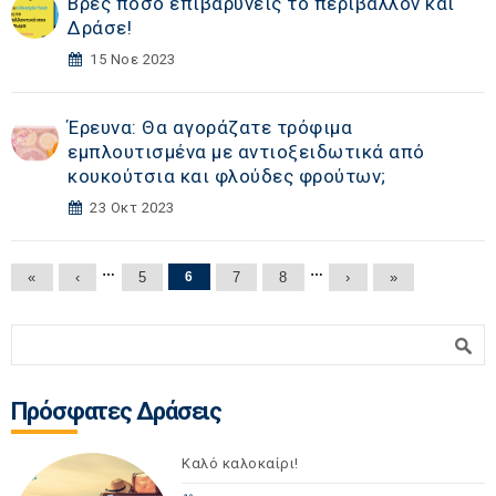
Βρες πόσο επιβαρύνεις το περιβάλλον και
Δράσε!
15 Νοε 2023
Έρευνα: Θα αγοράζατε τρόφιμα
εμπλουτισμένα με αντιοξειδωτικά από
κουκούτσια και φλούδες φρούτων;
23 Οκτ 2023
Σελίδες
…
…
«
‹
5
6
7
8
›
»
Φόρμα αναζήτησης
Αναζήτηση
Πρόσφατες Δράσεις
Καλό καλοκαίρι!