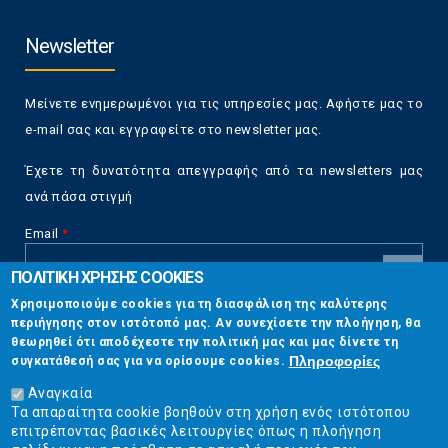
Newsletter
Μείνετε ενημερωμένοι για τις υπηρεσίες μας. Αφήστε μας το
e-mail σας και εγγραφείτε στο newsletter μας.
Έχετε τη δυνατότητα απεγγραφής από τα newsletters μας
ανά πάσα στιγμή
Email
*
ΠΟΛΙΤΙΚΗ ΧΡΗΣΗΣ COOKIES
CAPTCHA
Χρησιμοποιούμε cookies για τη διασφάλιση της καλύτερης
This
περιήγησης στον ιστότοπό μας. Αν συνεχίσετε την πλοήγηση, θα
Επικοινωνία
question is
θεωρηθεί ότι αποδέχεστε την πολιτική μας και μας δίνετε τη
for testing
Πληροφορίες
συγκατάθεσή σας για να ορίσουμε cookies.
whether or
Στουρνάρη 17, Αθήνα 10683
not you are a
Αναγκαία
human visitor
Τα απαραίτητα cookie βοηθούν στη χρήση ενός ιστότοπου
2103304444
and to
επιτρέποντας βασικές λειτουργίες όπως η πλοήγηση
prevent