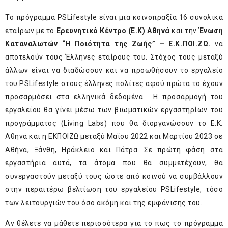
Το πρόγραμμα
PS
Lifestyle είναι μια κοινοπραξία 16 συνολικά
εταίρων με το
Ερευνητικό Κέντρο (Ε.Κ) Αθηνά
και την
Ένωση
Καταναλωτών “Η Ποιότητα της Ζωής” – Ε.Κ.ΠΟΙ.ΖΩ
.
να
αποτελούν τους Έλληνες εταίρους του. Στόχος τους μεταξύ
άλλων είναι να διαδώσουν και να προωθήσουν το εργαλείο
του
PS
Lifestyle στους έλληνες πολίτες αφού πρώτα το έχουν
προσαρμόσει στα ελληνικά δεδομένα. Η προσαρμογή του
εργαλείου θα γίνει μέσω των βιωματικών εργαστηρίων του
προγράμματος (Living Labs) που θα διοργανώσουν το Ε.Κ.
Αθηνά και η ΕΚΠΟΙΖΩ μεταξύ Μαΐου 2022 και Μαρτίου 2023 σε
Αθήνα, Ξάνθη, Ηράκλειο και Πάτρα. Σε πρώτη φάση στα
εργαστήρια αυτά, τα άτομα που θα συμμετέχουν, θα
συνεργαστούν μεταξύ τους ώστε από κοινού να συμβάλλουν
στην περαιτέρω βελτίωση του εργαλείου
PS
Lifestyle, τόσο
των λειτουργιών του όσο ακόμη και της εμφάνισης του.
Αν θέλετε να μάθετε περισσότερα για το πως το πρόγραμμα