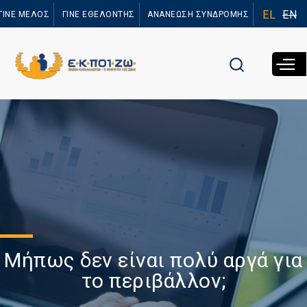
Παράκαμψη
EL
EN
ΓΙΝΕ ΜΕΛΟΣ
ΓΙΝΕ ΕΘΕΛΟΝΤΗΣ
ΑΝΑΝΕΩΣΗ ΣΥΝΔΡΟΜΗΣ
προς το
κυρίως
περιεχόμενο
Μήπως δεν είναι πολύ αργά για
το περιβάλλον;