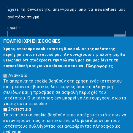
Έχετε τη δυνατότητα απεγγραφής από τα newsletters μας
ανά πάσα στιγμή
Email
*
ΠΟΛΙΤΙΚΗ ΧΡΗΣΗΣ COOKIES
CAPTCHA
Χρησιμοποιούμε cookies για τη διασφάλιση της καλύτερης
This
περιήγησης στον ιστότοπό μας. Αν συνεχίσετε την πλοήγηση, θα
Επικοινωνία
question is
θεωρηθεί ότι αποδέχεστε την πολιτική μας και μας δίνετε τη
for testing
Πληροφορίες
συγκατάθεσή σας για να ορίσουμε cookies.
whether or
Στουρνάρη 17, Αθήνα 10683
not you are a
Αναγκαία
human visitor
Τα απαραίτητα cookie βοηθούν στη χρήση ενός ιστότοπου
2103304444
and to
επιτρέποντας βασικές λειτουργίες όπως η πλοήγηση
prevent
σελίδων και η πρόσβαση σε ασφαλή περιοχές του
info@ekpizo.gr
automated
ιστότοπου. Ο ιστότοπος δεν μπορεί να λειτουργήσει σωστά
spam
χωρίς αυτά τα cookie.
www.ekpizo.gr
submissions.
Στατιστικά
Τα στατιστικά cookie βοηθούν τους κατόχους ιστότοπων να
5+2
Δευ - Πεμ:
10:00 πμ - 2:00 μμ
κατανοήσουν πώς οι επισκέπτες αλληλεπιδρούν με τους
Σάβ - Κυρ:
Κλειστά
ιστότοπους συλλέγοντας και αναφέροντας πληροφορίες
ανώνυμα.