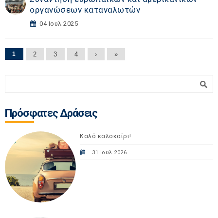
οργανώσεων καταναλωτών
04 Ιουλ 2025
Σελίδες
1
2
3
4
›
»
Φόρμα αναζήτησης
Αναζήτηση
Πρόσφατες Δράσεις
Καλό καλοκαίρι!
31 Ιουλ 2026