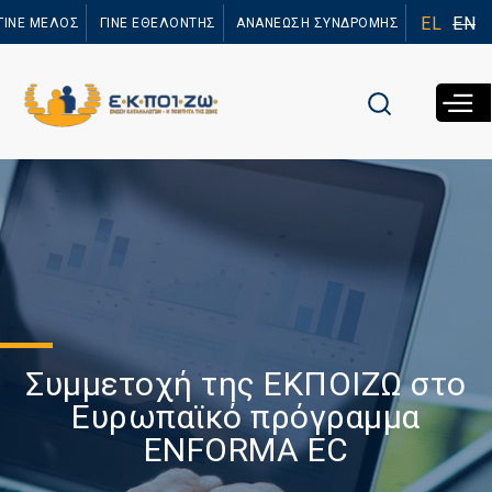
Παράκαμψη
EL
EN
ΓΙΝΕ ΜΕΛΟΣ
ΓΙΝΕ ΕΘΕΛΟΝΤΗΣ
ΑΝΑΝΕΩΣΗ ΣΥΝΔΡΟΜΗΣ
προς το
κυρίως
περιεχόμενο
Συμμετοχή της ΕΚΠΟΙΖΩ στο
Ευρωπαϊκό πρόγραμμα
ENFORMA EC