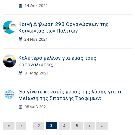
14 Δεκ 2021
Κοινή Δήλωση 293 Οργανώσεων της
Κοινωνίας των Πολιτών
24 Νοε 2021
Καλύτερο μέλλον για εμάς τους
καταναλωτές;
01 Μαρ 2021
Θα γίνετε κι εσείς μέρος της λύσης για τη
Μείωση της Σπατάλης Τροφίμων;
05 Φεβ 2021
Σελίδες
…
«
‹
2
3
4
5
›
»