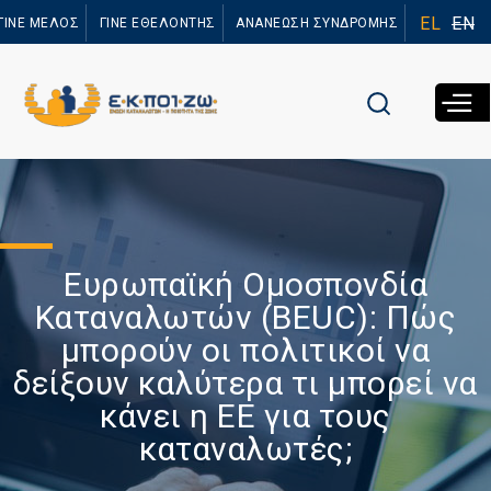
Παράκαμψη
EL
EN
ΓΙΝΕ ΜΕΛΟΣ
ΓΙΝΕ ΕΘΕΛΟΝΤΗΣ
ΑΝΑΝΕΩΣΗ ΣΥΝΔΡΟΜΗΣ
προς το
κυρίως
περιεχόμενο
Ευρωπαϊκή Ομοσπονδία
Καταναλωτών (BEUC): Πώς
μπορούν οι πολιτικοί να
δείξουν καλύτερα τι μπορεί να
κάνει η ΕΕ για τους
καταναλωτές;