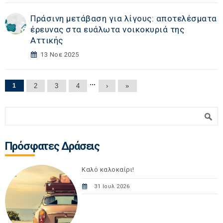
Πράσινη μετάβαση για λίγους: αποτελέσματα
έρευνας στα ευάλωτα νοικοκυριά της
Αττικής
13 Νοε 2025
Σελίδες
…
1
2
3
4
›
»
Φόρμα αναζήτησης
Αναζήτηση
Πρόσφατες Δράσεις
Καλό καλοκαίρι!
31 Ιουλ 2026