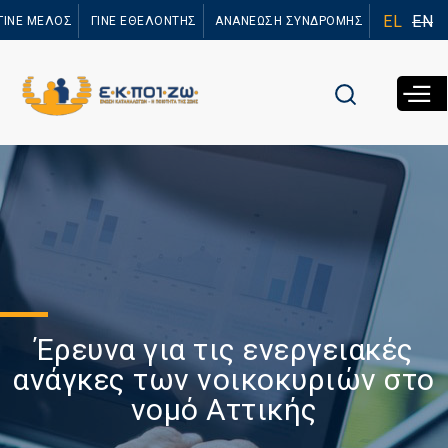
Παράκαμψη
EL
EN
ΓΙΝΕ ΜΕΛΟΣ
ΓΙΝΕ ΕΘΕΛΟΝΤΗΣ
ΑΝΑΝΕΩΣΗ ΣΥΝΔΡΟΜΗΣ
προς το
κυρίως
περιεχόμενο
Έρευνα για τις ενεργειακές
ανάγκες των νοικοκυριών στο
νομό Αττικής