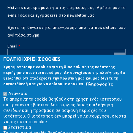
Μείνετε ενημερωμένοι για τις υπηρεσίες μας. Αφήστε μας το
e-mail σας και εγγραφείτε στο newsletter μας.
Έχετε τη δυνατότητα απεγγραφής από τα newsletters μας
ανά πάσα στιγμή
Email
*
ΠΟΛΙΤΙΚΗ ΧΡΗΣΗΣ COOKIES
CAPTCHA
Χρησιμοποιούμε cookies για τη διασφάλιση της καλύτερης
This
περιήγησης στον ιστότοπό μας. Αν συνεχίσετε την πλοήγηση, θα
Επικοινωνία
question is
θεωρηθεί ότι αποδέχεστε την πολιτική μας και μας δίνετε τη
for testing
Πληροφορίες
συγκατάθεσή σας για να ορίσουμε cookies.
whether or
Στουρνάρη 17, Αθήνα 10683
not you are a
Αναγκαία
human visitor
Τα απαραίτητα cookie βοηθούν στη χρήση ενός ιστότοπου
2103304444
and to
επιτρέποντας βασικές λειτουργίες όπως η πλοήγηση
prevent
σελίδων και η πρόσβαση σε ασφαλή περιοχές του
info@ekpizo.gr
automated
ιστότοπου. Ο ιστότοπος δεν μπορεί να λειτουργήσει σωστά
spam
χωρίς αυτά τα cookie.
www.ekpizo.gr
submissions.
Στατιστικά