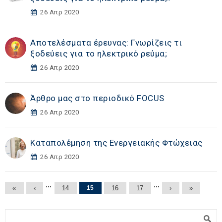
26 Απρ 2020
Αποτελέσματα έρευνας: Γνωρίζεις τι
ξοδεύεις για το ηλεκτρικό ρεύμα;
26 Απρ 2020
Άρθρο μας στο περιοδικό FOCUS
26 Απρ 2020
Καταπολέμηση της Ενεργειακής Φτώχειας
26 Απρ 2020
Σελίδες
…
…
«
‹
14
15
16
17
›
»
Φόρμα αναζήτησης
Αναζήτηση