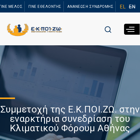
Παράκαμψη
EL
EN
ΓΙΝΕ ΜΕΛΟΣ
ΓΙΝΕ ΕΘΕΛΟΝΤΗΣ
ΑΝΑΝΕΩΣΗ ΣΥΝΔΡΟΜΗΣ
προς το
κυρίως
περιεχόμενο
Συμμετοχή της Ε.Κ.ΠΟΙ.ΖΩ. στην
εναρκτήρια συνεδρίαση του
Κλιματικού Φόρουμ Αθήνας