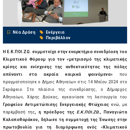
Νέα Δράση
Ενέργεια
Περιβάλλον
Η Ε.Κ.ΠΟΙ.ΖΩ. συμμετείχε στην εναρκτήρια συνεδρίαση του
Κλιματικού Φόρουμ για τον «μετριασμό
της κλιματικής
κρίσης και ενίσχυσης της ανθεκτικότητας της πόλης
απέναντι στα ακραία καιρικά φαινόμενα»
που
πραγματοποίησε ο Δήμος Αθηναίων στις 14 Μαΐου 2024 στο
Σεράφειο. Στο πλαίσιο της συνεδρίασης, ο Δήμαρχος
Αθηναίων, Χάρης Δούκας, εγκαινίασε τη λειτουργία του
Γραφείου Αντιμετώπισης Ενεργειακής Φτώχειας
ενώ, με
παρέμβασή της
, η πρόεδρος της
Ε.Κ.ΠΟΙ.ΖΩ.
, Παναγιώτα
Καλαποθαράκου, δήλωσε τη συμμετοχή της Ένωσης στην
πρωτοβουλία για τη διαμόρφωση ενός
«
Κλιματικού