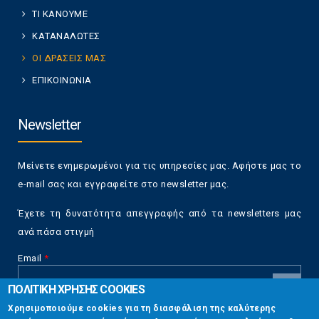
ΤΙ ΚΑΝΟΥΜΕ
ΚΑΤΑΝΑΛΩΤΕΣ
ΟΙ ΔΡΑΣΕΙΣ ΜΑΣ
ΕΠΙΚΟΙΝΩΝΙΑ
Newsletter
Μείνετε ενημερωμένοι για τις υπηρεσίες μας. Αφήστε μας το
e-mail σας και εγγραφείτε στο newsletter μας.
Έχετε τη δυνατότητα απεγγραφής από τα newsletters μας
ανά πάσα στιγμή
Email
*
ΠΟΛΙΤΙΚΗ ΧΡΗΣΗΣ COOKIES
CAPTCHA
Χρησιμοποιούμε cookies για τη διασφάλιση της καλύτερης
This