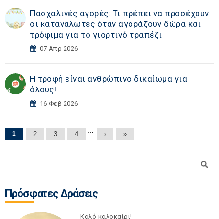
Πασχαλινές αγορές: Τι πρέπει να προσέχουν
οι καταναλωτές όταν αγοράζουν δώρα και
τρόφιμα για το γιορτινό τραπέζι
07 Απρ 2026
Η τροφή είναι ανθρώπινο δικαίωμα για
όλους!
16 Φεβ 2026
Σελίδες
…
1
2
3
4
›
»
Φόρμα αναζήτησης
Αναζήτηση
Πρόσφατες Δράσεις
Καλό καλοκαίρι!