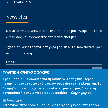
ΕΠΙΚΟΙΝΩΝΙΑ
Newsletter
Μείνετε ενημερωμένοι για τις υπηρεσίες μας. Αφήστε μας το
e-mail σας και εγγραφείτε στο newsletter μας.
Έχετε τη δυνατότητα απεγγραφής από τα newsletters μας
ανά πάσα στιγμή
Email
*
ΠΟΛΙΤΙΚΗ ΧΡΗΣΗΣ COOKIES
CAPTCHA
Χρησιμοποιούμε cookies για τη διασφάλιση της καλύτερης
This
περιήγησης στον ιστότοπό μας. Αν συνεχίσετε την πλοήγηση, θα
Επικοινωνία
question is
θεωρηθεί ότι αποδέχεστε την πολιτική μας και μας δίνετε τη
for testing
Πληροφορίες
συγκατάθεσή σας για να ορίσουμε cookies.
whether or
Στουρνάρη 17, Αθήνα 10683
not you are a
Αναγκαία
human visitor
Τα απαραίτητα cookie βοηθούν στη χρήση ενός ιστότοπου