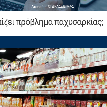
Αρχική
ΟΙ ΔΡΑΣΕΙΣ ΜΑΣ
ίζει πρόβλημα παχυσαρκίας;