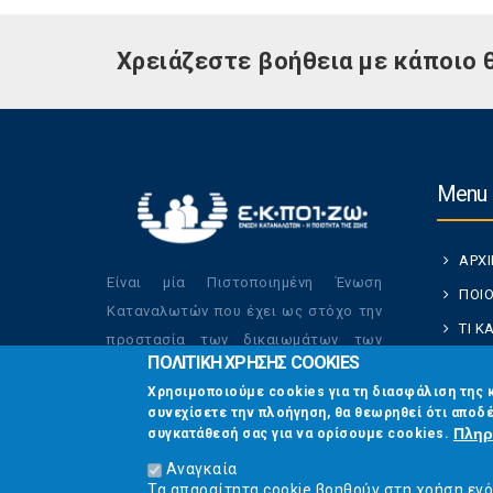
Χρειάζεστε βοήθεια με κάποιο 
Menu
ΑΡΧ
Είναι μία Πιστοποιημένη Ένωση
ΠΟΙΟ
Καταναλωτών που έχει ως στόχο την
ΤΙ 
προστασία των δικαιωμάτων των
ΠΟΛΙΤΙΚΗ ΧΡΗΣΗΣ COOKIES
ΚΑΤ
καταναλωτών και την βελτίωση της
Χρησιμοποιούμε cookies για τη διασφάλιση της 
ποιότητας της ζωής τους.
ΟΙ Δ
συνεχίσετε την πλοήγηση, θα θεωρηθεί ότι αποδέ
ΕΠΙΚ
Πληρ
συγκατάθεσή σας για να ορίσουμε cookies.
Αναγκαία
Τα απαραίτητα cookie βοηθούν στη χρήση εν