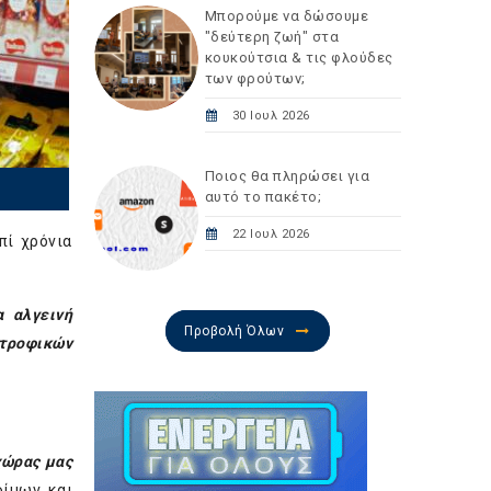
Μπορούμε να δώσουμε
"δεύτερη ζωή" στα
κουκούτσια & τις φλούδες
των φρούτων;
30 Ιουλ 2026
Ποιος θα πληρώσει για
αυτό το πακέτο;
22 Ιουλ 2026
πί χρόνια
α αλγεινή
Προβολή Όλων
τροφικών
χώρας μας
φίμων και