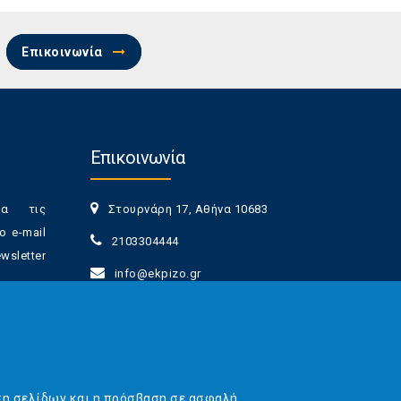
Επικοινωνία
Επικοινωνία
ια τις
Στουρνάρη 17, Αθήνα 10683
ο e-mail
2103304444
sletter
info@ekpizo.gr
www.ekpizo.gr
γγραφής
Δευ - Πεμ:
10:00 πμ - 2:00 μμ
νά πάσα
Σάβ - Κυρ:
Κλειστά
ση σελίδων και η πρόσβαση σε ασφαλή