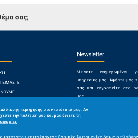
θέμα σας;
Newsletter
Μείνετε ενημερωμένοι γ
ΙΚΗ
υπηρεσίες μας. Αφήστε μας τ
Ι ΕΙΜΑΣΤΕ
σας και εγγραφείτε στο new
ΚΑΝΟΥΜΕ
μας.
ΑΝΑΛΩΤΕΣ
Έχετε τη δυνατότητα απε
καλύτερης περιήγησης στον ιστότοπό μας. Αν
ΡΑΣΕΙΣ ΜΑΣ
χεστε την πολιτική μας και μας δίνετε τη
από τα newsletters μας α
ΟΙΝΩΝΙΑ
οφορίες
στιγμή
Email
*
ός ιστότοπου επιτρέποντας βασικές λειτουργίες όπως η πλοήγη