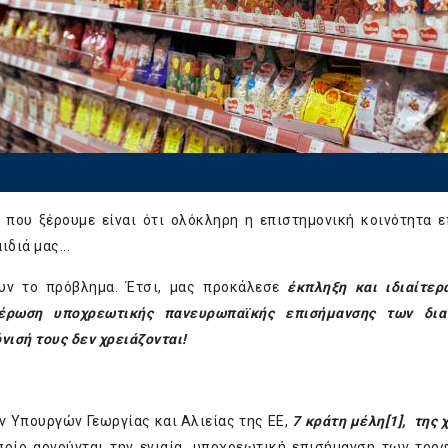
 που ξέρουμε είναι ότι ολόκληρη η επιστημονική κοινότητα ε
διά μας...
ουν το πρόβλημα. Έτσι, μας προκάλεσε
έκπληξη και ιδιαίτερ
ρωση υποχρεωτικής πανευρωπαϊκής επισήμανσης των δια
ισή τους δεν χρειάζονται!
ν Υπουργών Γεωργίας και Αλιείας της ΕΕ,
7 κράτη μέλη
[1]
, της 
οίο αρνούνται την ενιαία, υποχρεωτική επισήμανση των τρο