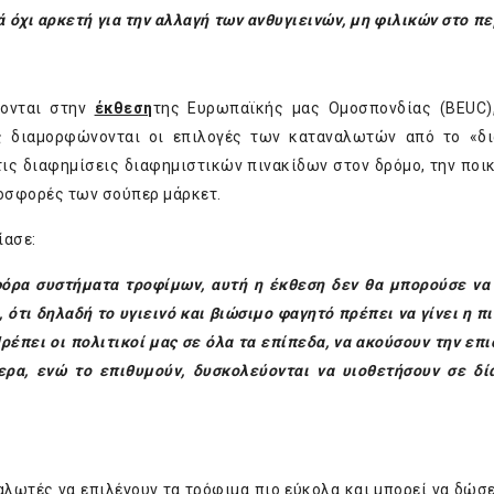
όχι αρκετή για την αλλαγή των ανθυγιεινών, μη φιλικών στο πε
ρονται στην
έκθεση
της Ευρωπαϊκής μας Ομοσπονδίας (BEUC)
ς διαμορφώνονται οι επιλογές των καταναλωτών από το «δ
 τις διαφημίσεις διαφημιστικών πινακίδων στον δρόμο, την ποι
ροσφορές των σούπερ μάρκετ.
ίασε:
φόρα συστήματα τροφίμων, αυτή η έκθεση δεν θα μπορούσε να 
 ότι δηλαδή το υγιεινό και βιώσιμο φαγητό πρέπει να γίνει η πι
Πρέπει οι πολιτικοί μας σε όλα τα επίπεδα, να ακούσουν την επι
ρα, ενώ το επιθυμούν, δυσκολεύονται να υιοθετήσουν σε δί
αλωτές να επιλέγουν τα τρόφιμα πιο εύκολα και μπορεί να δώσε