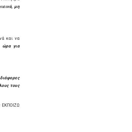
ιεινά, μη
νά και να
ι ώρα για
 διάφορες
λους τους
ς ΕΚΠΟΙΖΩ