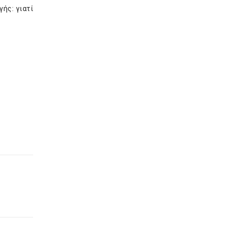
ής: γιατί