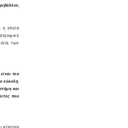
ριβάλλον,
, η οποία
ιατροφικό
κιλία των
είναι πιο
ο εύκολη,
στήμη και
αιτες που
ι κίνητρα