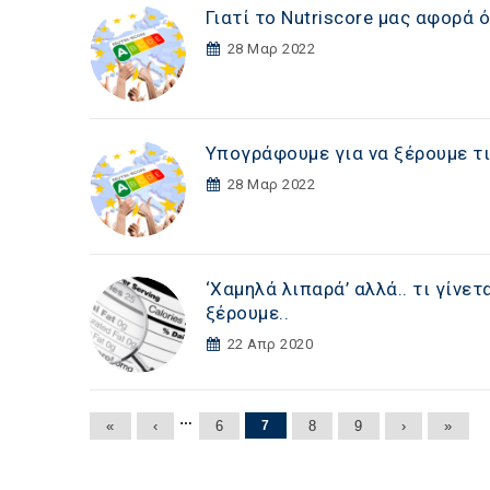
Γιατί το Nutriscore μας αφορά 
28 Μαρ 2022
Υπογράφουμε για να ξέρουμε τι
28 Μαρ 2022
‘Χαμηλά λιπαρά’ αλλά.. τι γίνετ
ξέρουμε..
22 Απρ 2020
Σελίδες
…
«
‹
6
7
8
9
›
»