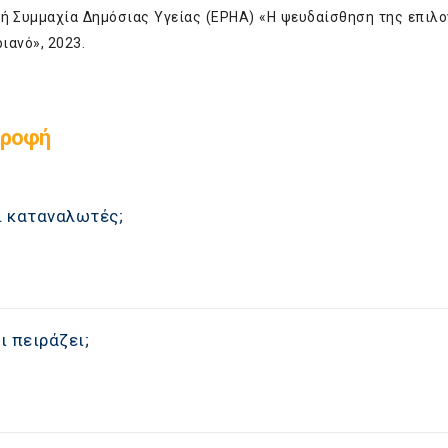
ή Συμμαχία Δημόσιας Υγείας (EPHA) «
Η ψευδαίσθηση της επιλογ
ριανό
», 2023.
τροφή
ι καταναλωτές;
ι πειράζει;