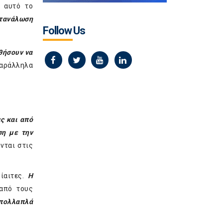
ο αυτό το
ατανάλωση
Follow Us
θήσουν να
παράλληλα
ς και από
ση με την
νται στις
δίαιτες.
Η
από τους
 πολλαπλά