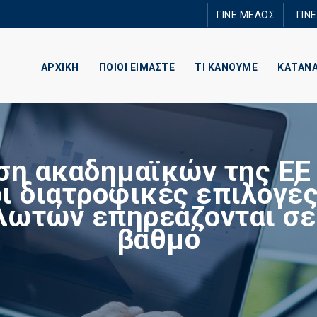
Παράκαμψη
ΓΙΝΕ ΜΕΛΟΣ
ΓΙΝ
προς το
κυρίως
περιεχόμενο
ΑΡΧΙΚΗ
ΠΟΙΟΙ ΕΙΜΑΣΤΕ
ΤΙ ΚΑΝΟΥΜΕ
ΚΑΤΑΝ
ση ακαδημαϊκών της ΕΕ 
οι διατροφικές επιλογέ
λωτών επηρεάζονται σε
βαθμό