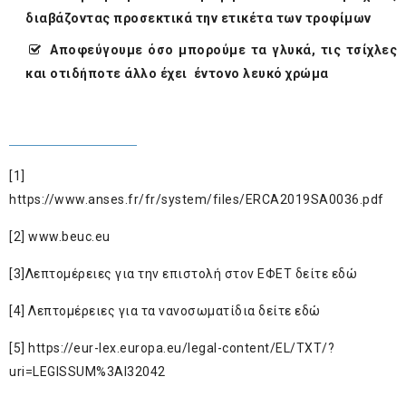
διαβάζοντας προσεκτικά την ετικέτα των τροφίμων
Αποφεύγουμε όσο μπορούμε τα γλυκά, τις τσίχλες
και οτιδήποτε άλλο έχει έντονο λευκό χρώμα
[1]
https://www.an
ses.fr/fr/system/files/ERCA2019SA0036.pdf
[2]
www.beuc.eu
[3]
Λεπτομέρειες για την επιστολή στον ΕΦΕΤ δείτε
ε
δώ
[4]
Λεπτομέρειες για τα νανοσωματίδια δείτε
εδώ
[5]
https://eur-lex.europa.eu/legal-content/EL/TXT/?
uri=LEGISSUM%3Al32042