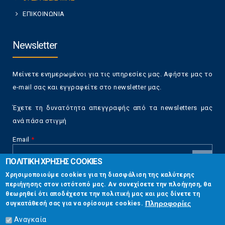
ΕΠΙΚΟΙΝΩΝΙΑ
Newsletter
Μείνετε ενημερωμένοι για τις υπηρεσίες μας. Αφήστε μας το
e-mail σας και εγγραφείτε στο newsletter μας.
Έχετε τη δυνατότητα απεγγραφής από τα newsletters μας
ανά πάσα στιγμή
Email
*
ΠΟΛΙΤΙΚΗ ΧΡΗΣΗΣ COOKIES
CAPTCHA
Χρησιμοποιούμε cookies για τη διασφάλιση της καλύτερης
This
περιήγησης στον ιστότοπό μας. Αν συνεχίσετε την πλοήγηση, θα
Επικοινωνία
question is
θεωρηθεί ότι αποδέχεστε την πολιτική μας και μας δίνετε τη
for testing
Πληροφορίες
συγκατάθεσή σας για να ορίσουμε cookies.
whether or
Στουρνάρη 17, Αθήνα 10683
not you are a
Αναγκαία