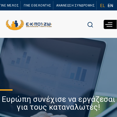
Παράκαμψη
EL
EN
ΓΙΝΕ ΜΕΛΟΣ
ΓΙΝΕ ΕΘΕΛΟΝΤΗΣ
ΑΝΑΝΕΩΣΗ ΣΥΝΔΡΟΜΗΣ
προς το
κυρίως
περιεχόμενο
Ευρώπη συνέχισε να εργάζεσαι
για τους καταναλωτές!