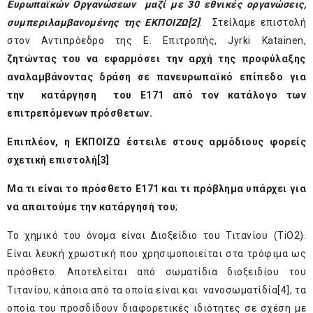
Ευρωπαϊκών Οργανώσεων μαζί με 30 εθνικές οργανώσεις,
συμπεριλαμβανομένης της ΕΚΠΟΙΖΩ
[2]
. Στείλαμε επιστολή
στον Αντιπρόεδρο της Ε. Επιτροπής, Jyrki Katainen,
ζητώντας του να εφαρμόσει την αρχή της προφύλαξης
αναλαμβάνοντας δράση σε πανευρωπαϊκό επίπεδο για
την κατάργηση του Ε171 από τον κατάλογο των
επιτρεπόμενων πρόσθετων.
Επιπλέον, η ΕΚΠΟΙΖΩ έστειλε στους αρμόδιους φορείς
σχετική επιστολή
[3]
Μα τι είναι το πρόσθετο Ε171 και τι πρόβλημα υπάρχει για
να απαιτούμε την κατάργησή του
;
Το χημικό του όνομα είναι Διοξείδιο του Τιτανίου (TiO2).
Είναι λευκή χρωστική που χρησιμοποιείται στα τρόφιμα ως
πρόσθετο. Αποτελείται από σωματίδια διοξειδίου του
Τιτανίου, κάποια από τα οποία είναι και νανοσωματίδία
[4]
, τα
οποία του προσδίδουν διαφορετικές ιδιότητες σε σχέση με