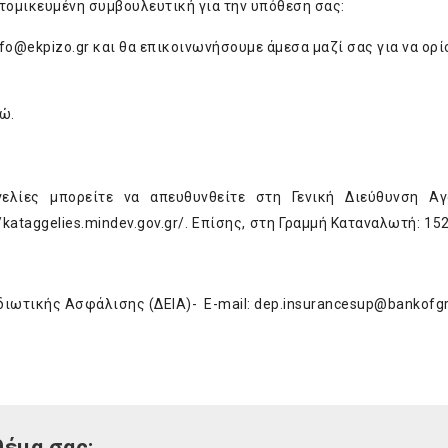
ατομικευμένη συμβουλευτική για την υπόθεση σας:
nfo@ekpizo.gr
και θα επικοινωνήσουμε άμεσα μαζί σας για να ορί
δώ
.
γελίες μπορείτε να απευθυνθείτε στη Γενική Διεύθυνση Αγ
//kataggelies.mindev.gov.gr/
. Επίσης, στη Γραμμή Καταναλωτή: 15
διωτικής Ασφάλισης (ΔΕΙΑ)- E-mail:
dep.insurancesup@bankofgr
θέμα σας;