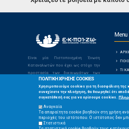
Menu
ΑΡΧ
Είναι μία Πιστοποιημένη Ένωση
ΠΟΙΟ
Καταναλωτών που έχει ως στόχο την
ΤΙ 
προστασία των δικαιωμάτων των
ΠΟΛΙΤΙΚΗ ΧΡΗΣΗΣ COOKIES
ΚΑΤ
καταναλωτών και την βελτίωση της
Χρησιμοποιούμε cookies για τη διασφάλιση της 
ποιότητας της ζωής τους.
ΟΙ Δ
συνεχίσετε την πλοήγηση, θα θεωρηθεί ότι αποδέ
ΕΠΙΚ
Πληρ
συγκατάθεσή σας για να ορίσουμε cookies.
Αναγκαία
Τα απαραίτητα cookie βοηθούν στη χρήση εν
περιοχές του ιστότοπου. Ο ιστότοπος δεν μπ
Στατιστικά
Τα στατιστικά cookie βοηθούν τους κατόχου