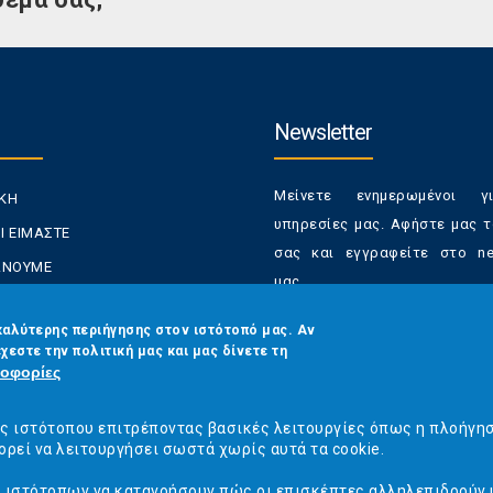
Newsletter
Μείνετε ενημερωμένοι γ
ΙΚΗ
υπηρεσίες μας. Αφήστε μας τ
Ι ΕΙΜΑΣΤΕ
σας και εγγραφείτε στο new
ΚΑΝΟΥΜΕ
μας.
ΑΝΑΛΩΤΕΣ
Έχετε τη δυνατότητα απε
καλύτερης περιήγησης στον ιστότοπό μας. Αν
ΡΑΣΕΙΣ ΜΑΣ
χεστε την πολιτική μας και μας δίνετε τη
από τα newsletters μας α
ΟΙΝΩΝΙΑ
οφορίες
στιγμή
Email
*
ός ιστότοπου επιτρέποντας βασικές λειτουργίες όπως η πλοήγη
ορεί να λειτουργήσει σωστά χωρίς αυτά τα cookie.
ς ιστότοπων να κατανοήσουν πώς οι επισκέπτες αλληλεπιδρούν 