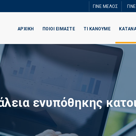
Παράκαμψη
ΓΙΝΕ ΜΕΛΟΣ
ΓΙΝ
προς το
κυρίως
περιεχόμενο
ΑΡΧΙΚΗ
ΠΟΙΟΙ ΕΙΜΑΣΤΕ
ΤΙ ΚΑΝΟΥΜΕ
ΚΑΤΑΝ
λεια ενυπόθηκης κατο