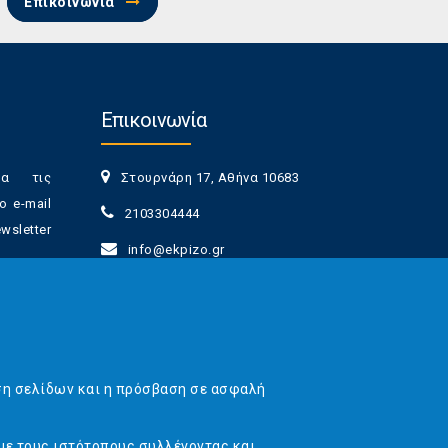
Επικοινωνία
Επικοινωνία
ια τις
Στουρνάρη 17, Αθήνα 10683
ο e-mail
2103304444
sletter
info@ekpizo.gr
www.ekpizo.gr
γγραφής
Δευ - Πεμ:
10:00 πμ - 2:00 μμ
νά πάσα
Σάβ - Κυρ:
Κλειστά
ση σελίδων και η πρόσβαση σε ασφαλή
με τους ιστότοπους συλλέγοντας και