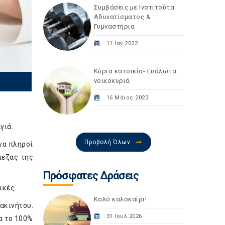
Συμβάσεις με Ινστιτούτα
Αδυνατίσματος &
Γυμναστήρια
11 Ιαν 2022
Κύρια κατοικία- Ευάλωτα
νοικοκυριά
16 Μάιος 2023
γιά.
Προβολή Όλων
να πληροί
πεζας της
Πρόσφατες Δράσεις
ικές.
Καλό καλοκαίρι!
ακινήτου.
31 Ιουλ 2026
α το 100%