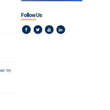
Follow Us
εί τη