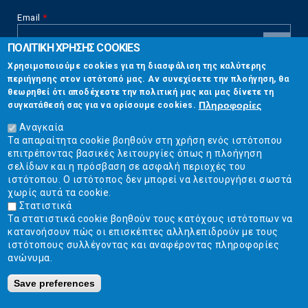
Email
*
ΠΟΛΙΤΙΚΗ ΧΡΗΣΗΣ COOKIES
CAPTCHA
Χρησιμοποιούμε cookies για τη διασφάλιση της καλύτερης
This
περιήγησης στον ιστότοπό μας. Αν συνεχίσετε την πλοήγηση, θα
Επικοινωνία
question is
θεωρηθεί ότι αποδέχεστε την πολιτική μας και μας δίνετε τη
for testing
Πληροφορίες
συγκατάθεσή σας για να ορίσουμε cookies.
whether or
Στουρνάρη 17, Αθήνα 10683
not you are a
Αναγκαία
human visitor
Τα απαραίτητα cookie βοηθούν στη χρήση ενός ιστότοπου
2103304444
and to
επιτρέποντας βασικές λειτουργίες όπως η πλοήγηση
prevent
σελίδων και η πρόσβαση σε ασφαλή περιοχές του
info@ekpizo.gr
automated
ιστότοπου. Ο ιστότοπος δεν μπορεί να λειτουργήσει σωστά
spam
χωρίς αυτά τα cookie.
www.ekpizo.gr
submissions.
Στατιστικά
Τα στατιστικά cookie βοηθούν τους κατόχους ιστότοπων να
5+2
Δευ - Πεμ:
10:00 πμ - 2:00 μμ
κατανοήσουν πώς οι επισκέπτες αλληλεπιδρούν με τους
Σάβ - Κυρ:
Κλειστά
ιστότοπους συλλέγοντας και αναφέροντας πληροφορίες
ανώνυμα.
Save preferences
Ε.Κ.ΠΟΙ.ΖΩ. | Ένωση Καταναλωτών - Η Ποιότητα Της Ζωής © 2019