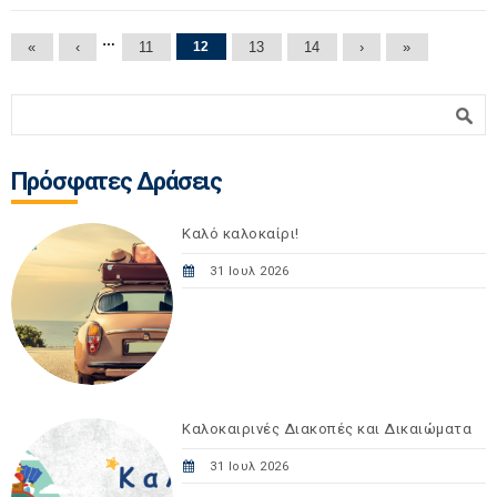
Σελίδες
…
«
‹
11
12
13
14
›
»
Φόρμα αναζήτησης
Αναζήτηση
Πρόσφατες Δράσεις
Καλό καλοκαίρι!
31 Ιουλ 2026
Καλοκαιρινές Διακοπές και Δικαιώματα
31 Ιουλ 2026