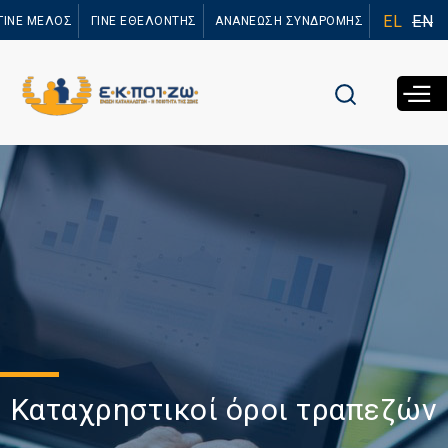
Παράκαμψη
EL
EN
ΓΙΝΕ ΜΕΛΟΣ
ΓΙΝΕ ΕΘΕΛΟΝΤΗΣ
ΑΝΑΝΕΩΣΗ ΣΥΝΔΡΟΜΗΣ
προς το
κυρίως
περιεχόμενο
Καταχρηστικοί όροι τραπεζών