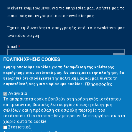
Μείνετε ενημερωμένοι για τις υπηρεσίες μας. Αφήστε μας το
e-mail σας και εγγραφείτε στο newsletter μας.
Έχετε τη δυνατότητα απεγγραφής από τα newsletters μας
ανά πάσα στιγμή
Email
*
ΠΟΛΙΤΙΚΗ ΧΡΗΣΗΣ COOKIES
CAPTCHA
Χρησιμοποιούμε cookies για τη διασφάλιση της καλύτερης
This
περιήγησης στον ιστότοπό μας. Αν συνεχίσετε την πλοήγηση, θα
Επικοινωνία
question is
θεωρηθεί ότι αποδέχεστε την πολιτική μας και μας δίνετε τη
for testing
Πληροφορίες
συγκατάθεσή σας για να ορίσουμε cookies.
whether or
Στουρνάρη 17, Αθήνα 10683
not you are a
Αναγκαία
human visitor
Τα απαραίτητα cookie βοηθούν στη χρήση ενός ιστότοπου
2103304444
and to
επιτρέποντας βασικές λειτουργίες όπως η πλοήγηση
prevent
σελίδων και η πρόσβαση σε ασφαλή περιοχές του
info@ekpizo.gr
automated
ιστότοπου. Ο ιστότοπος δεν μπορεί να λειτουργήσει σωστά
spam
χωρίς αυτά τα cookie.
www.ekpizo.gr
submissions.
Στατιστικά