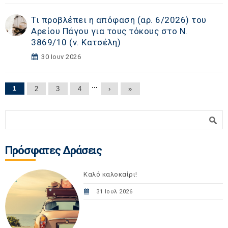
Τι προβλέπει η απόφαση (αρ. 6/2026) του
Αρείου Πάγου για τους τόκους στο Ν.
3869/10 (ν. Κατσέλη)
30 Ιουν 2026
Σελίδες
…
1
2
3
4
›
»
Φόρμα αναζήτησης
Αναζήτηση
Πρόσφατες Δράσεις
Καλό καλοκαίρι!
31 Ιουλ 2026