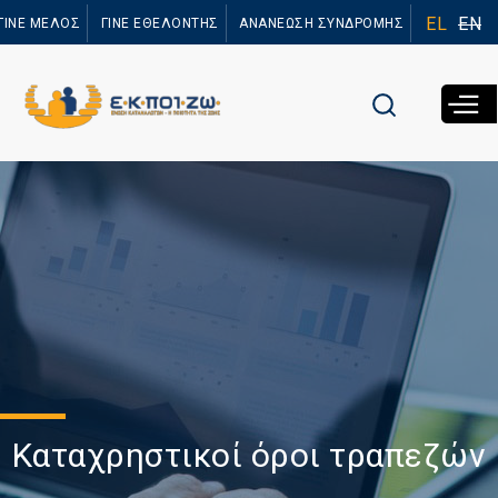
Παράκαμψη
EL
EN
ΓΙΝΕ ΜΕΛΟΣ
ΓΙΝΕ ΕΘΕΛΟΝΤΗΣ
ΑΝΑΝΕΩΣΗ ΣΥΝΔΡΟΜΗΣ
προς το
κυρίως
περιεχόμενο
Καταχρηστικοί όροι τραπεζών