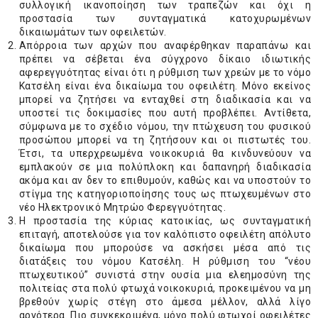
συλλογική ικανοποίηση των τραπεζών και όχι η
προστασία των συνταγματικά κατοχυρωμένων
δικαιωμάτων των οφειλετών.
Απόρροια των αρχών που αναφέρθηκαν παραπάνω και
πρέπει να σέβεται ένα σύγχρονο δίκαιο ιδιωτικής
αφερεγγυότητας είναι ότι η ρύθμιση των χρεών με το νόμο
Κατσέλη είναι ένα δικαίωμα του οφειλέτη. Μόνο εκείνος
μπορεί να ζητήσει να ενταχθεί στη διαδικασία και να
υποστεί τις δοκιμασίες που αυτή προβλέπει. Αντίθετα,
σύμφωνα με το σχέδιο νόμου, την πτώχευση του φυσικού
προσώπου μπορεί να τη ζητήσουν και οι πιστωτές του.
Έτσι, τα υπερχρεωμένα νοικοκυριά θα κινδυνεύουν να
εμπλακούν σε μια πολύπλοκη και δαπανηρή διαδικασία
ακόμα και αν δεν το επιθυμούν, καθώς και να υποστούν το
στίγμα της κατηγοριοποίησης τους ως πτωχευμένων στο
νέο Ηλεκτρονικό Μητρώο Φερεγγυότητας.
Η προστασία της κύριας κατοικίας, ως συνταγματική
επιταγή, αποτελούσε για τον καλόπιστο οφειλέτη απόλυτο
δικαίωμα που μπορούσε να ασκήσει μέσα από τις
διατάξεις του νόμου Κατσέλη. Η ρύθμιση του “νέου
πτωχευτικού” συνιστά στην ουσία μια ελεημοσύνη της
πολιτείας στα πολύ φτωχά νοικοκυριά, προκειμένου να μη
βρεθούν χωρίς στέγη στο άμεσα μέλλον, αλλά λίγο
αργότερα. Πιο συγκεκριμένα, μόνο πολύ φτωχοί οφειλέτες