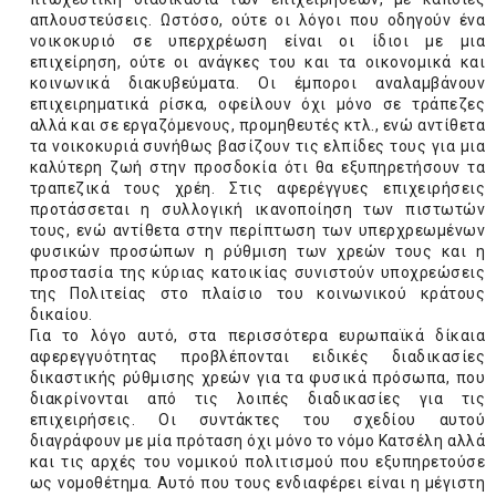
απλουστεύσεις. Ωστόσο, ούτε οι λόγοι που οδηγούν ένα
νοικοκυριό σε υπερχρέωση είναι οι ίδιοι με μια
επιχείρηση, ούτε οι ανάγκες του και τα οικονομικά και
κοινωνικά διακυβεύματα. Οι έμποροι αναλαμβάνουν
επιχειρηματικά ρίσκα, οφείλουν όχι μόνο σε τράπεζες
αλλά και σε εργαζόμενους, προμηθευτές κτλ., ενώ αντίθετα
τα νοικοκυριά συνήθως βασίζουν τις ελπίδες τους για μια
καλύτερη ζωή στην προσδοκία ότι θα εξυπηρετήσουν τα
τραπεζικά τους χρέη. Στις αφερέγγυες επιχειρήσεις
προτάσσεται η συλλογική ικανοποίηση των πιστωτών
τους, ενώ αντίθετα στην περίπτωση των υπερχρεωμένων
φυσικών προσώπων η ρύθμιση των χρεών τους και η
προστασία της κύριας κατοικίας συνιστούν υποχρεώσεις
της Πολιτείας στο πλαίσιο του κοινωνικού κράτους
δικαίου.
Για το λόγο αυτό, στα περισσότερα ευρωπαϊκά δίκαια
αφερεγγυότητας προβλέπονται ειδικές διαδικασίες
δικαστικής ρύθμισης χρεών για τα φυσικά πρόσωπα, που
διακρίνονται από τις λοιπές διαδικασίες για τις
επιχειρήσεις. Οι συντάκτες του σχεδίου αυτού
διαγράφουν με μία πρόταση όχι μόνο το νόμο Κατσέλη αλλά
και τις αρχές του νομικού πολιτισμού που εξυπηρετούσε
ως νομοθέτημα. Αυτό που τους ενδιαφέρει είναι η μέγιστη