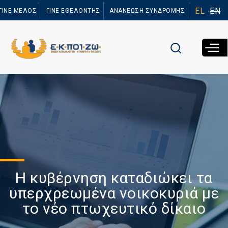
Παράκαμψη
EL
EN
ΓΙΝΕ ΜΕΛΟΣ
ΓΙΝΕ ΕΘΕΛΟΝΤΗΣ
ΑΝΑΝΕΩΣΗ ΣΥΝΔΡΟΜΗΣ
προς το
κυρίως
περιεχόμενο
Η κυβέρνηση καταδιώκει τα
υπερχρεωμένα νοικοκυριά με
το νέο πτωχευτικό δίκαιο