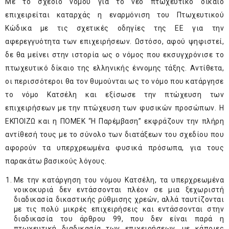
Με το σχέδιο νόμου για το νέο πτωχευτικό δίκαιο
επιχειρείται καταρχάς η εναρμόνιση του Πτωχευτικού
Κώδικα με τις σχετικές οδηγίες της ΕΕ για την
αφερεγγυότητα των επιχειρήσεων. Ωστόσο, αφού ψηφιστεί,
δε θα μείνει στην ιστορία ως ο νόμος που εκσυγχρόνισε το
πτωχευτικό δίκαιο της ελληνικής έννομης τάξης. Αντίθετα,
οι περισσότεροι θα τον θυμούνται ως το νόμο που κατάργησε
το νόμο Κατσέλη και εξίσωσε την πτώχευση των
επιχειρήσεων με την πτώχευση των φυσικών προσώπων. Η
ΕΚΠΟΙΖΩ και η ΠΟMΕΚ “Η Παρέμβαση” εκφράζουν την πλήρη
αντίθεσή τους με το σύνολο των διατάξεων του σχεδίου που
αφορούν τα υπερχρεωμένα φυσικά πρόσωπα, για τους
παρακάτω βασικούς λόγους.
Με την κατάργηση του νόμου Κατσέλη, τα υπερχρεωμένα
νοικοκυριά δεν εντάσσονται πλέον σε μια ξεχωριστή
διαδικασία δικαστικής ρύθμισης χρεών, αλλά ταυτίζονται
με τις πολύ μικρές επιχειρήσεις και εντάσσονται στην
διαδικασία του άρθρου 99, που δεν είναι παρά η
πτωχευτική διαδικασία των επιχειρήσεων, με κάποιες