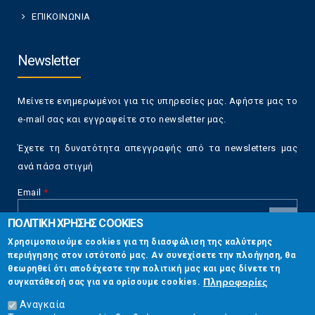
ΕΠΙΚΟΙΝΩΝΙΑ
Newsletter
Μείνετε ενημερωμένοι για τις υπηρεσίες μας. Αφήστε μας το
e-mail σας και εγγραφείτε στο newsletter μας.
Έχετε τη δυνατότητα απεγγραφής από τα newsletters μας
ανά πάσα στιγμή
Email
*
ΠΟΛΙΤΙΚΗ ΧΡΗΣΗΣ COOKIES
CAPTCHA
Χρησιμοποιούμε cookies για τη διασφάλιση της καλύτερης
This
περιήγησης στον ιστότοπό μας. Αν συνεχίσετε την πλοήγηση, θα
Επικοινωνία
question is
θεωρηθεί ότι αποδέχεστε την πολιτική μας και μας δίνετε τη
for testing
Πληροφορίες
συγκατάθεσή σας για να ορίσουμε cookies.
whether or
Στουρνάρη 17, Αθήνα 10683
not you are a
Αναγκαία