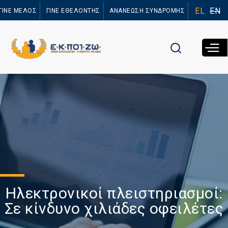
Παράκαμψη
EL
EN
ΓΙΝΕ ΜΕΛΟΣ
ΓΙΝΕ ΕΘΕΛΟΝΤΗΣ
ΑΝΑΝΕΩΣΗ ΣΥΝΔΡΟΜΗΣ
προς το
κυρίως
περιεχόμενο
Ηλεκτρονικοί πλειστηριασμοί:
Σε κίνδυνο χιλιάδες οφειλέτες