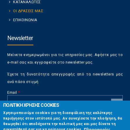
ΚΑΤΑΝΑΛΩΤΕΣ
ΟΙ ΔΡΑΣΕΙΣ ΜΑΣ
ΕΠΙΚΟΙΝΩΝΙΑ
Newsletter
Μείνετε ενημερωμένοι για τις υπηρεσίες μας. Αφήστε μας το
e-mail σας και εγγραφείτε στο newsletter μας.
Έχετε τη δυνατότητα απεγγραφής από τα newsletters μας
ανά πάσα στιγμή
Email
*
ΠΟΛΙΤΙΚΗ ΧΡΗΣΗΣ COOKIES
CAPTCHA
Χρησιμοποιούμε cookies για τη διασφάλιση της καλύτερης
This
περιήγησης στον ιστότοπό μας. Αν συνεχίσετε την πλοήγηση, θα
Επικοινωνία
question is
θεωρηθεί ότι αποδέχεστε την πολιτική μας και μας δίνετε τη
for testing
Πληροφορίες
συγκατάθεσή σας για να ορίσουμε cookies.