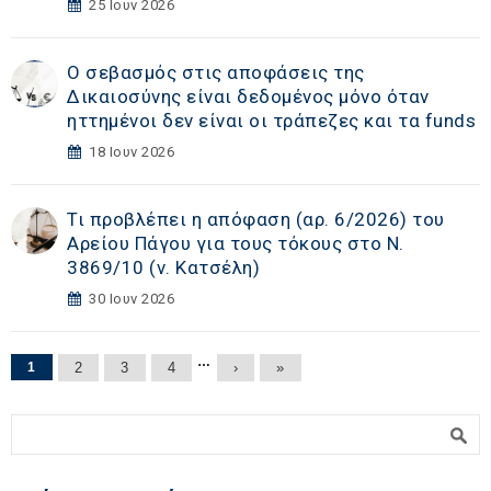
25 Ιουν 2026
Ο σεβασμός στις αποφάσεις της
Δικαιοσύνης είναι δεδομένος μόνο όταν
ηττημένοι δεν είναι οι τράπεζες και τα funds
18 Ιουν 2026
Τι προβλέπει η απόφαση (αρ. 6/2026) του
Αρείου Πάγου για τους τόκους στο Ν.
3869/10 (ν. Κατσέλη)
30 Ιουν 2026
Σελίδες
…
1
2
3
4
›
»
Φόρμα αναζήτησης
Αναζήτηση