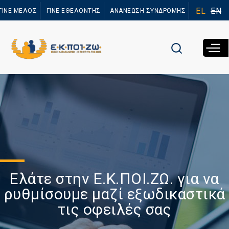
Παράκαμψη
EL
EN
ΓΙΝΕ ΜΕΛΟΣ
ΓΙΝΕ ΕΘΕΛΟΝΤΗΣ
ΑΝΑΝΕΩΣΗ ΣΥΝΔΡΟΜΗΣ
προς το
κυρίως
περιεχόμενο
Ελάτε στην Ε.Κ.ΠΟΙ.ΖΩ. για να
ρυθμίσουμε μαζί εξωδικαστικά
τις οφειλές σας