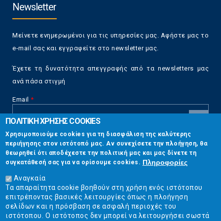
Newsletter
Μείνετε ενημερωμένοι για τις υπηρεσίες μας. Αφήστε μας το
e-mail σας και εγγραφείτε στο newsletter μας.
Έχετε τη δυνατότητα απεγγραφής από τα newsletters μας
ανά πάσα στιγμή
Email
*
ΠΟΛΙΤΙΚΗ ΧΡΗΣΗΣ COOKIES
CAPTCHA
Χρησιμοποιούμε cookies για τη διασφάλιση της καλύτερης
This
περιήγησης στον ιστότοπό μας. Αν συνεχίσετε την πλοήγηση, θα
Επικοινωνία
question is
θεωρηθεί ότι αποδέχεστε την πολιτική μας και μας δίνετε τη
for testing
Πληροφορίες
συγκατάθεσή σας για να ορίσουμε cookies.
whether or
Στουρνάρη 17, Αθήνα 10683
not you are a
Αναγκαία
human visitor
Τα απαραίτητα cookie βοηθούν στη χρήση ενός ιστότοπου
2103304444
and to
επιτρέποντας βασικές λειτουργίες όπως η πλοήγηση
prevent
σελίδων και η πρόσβαση σε ασφαλή περιοχές του
info@ekpizo.gr
automated
ιστότοπου. Ο ιστότοπος δεν μπορεί να λειτουργήσει σωστά