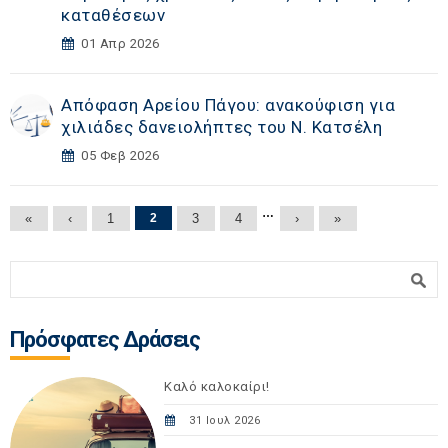
καταθέσεων
01 Απρ 2026
Απόφαση Αρείου Πάγου: ανακούφιση για
χιλιάδες δανειολήπτες του Ν. Κατσέλη
05 Φεβ 2026
Σελίδες
…
«
‹
1
2
3
4
›
»
Φόρμα αναζήτησης
Αναζήτηση
Πρόσφατες Δράσεις
Καλό καλοκαίρι!
31 Ιουλ 2026