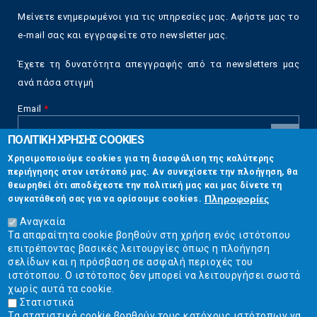
Μείνετε ενημερωμένοι για τις υπηρεσίες μας. Αφήστε μας το
e-mail σας και εγγραφείτε στο newsletter μας.
Έχετε τη δυνατότητα απεγγραφής από τα newsletters μας
ανά πάσα στιγμή
Email
*
ΠΟΛΙΤΙΚΗ ΧΡΗΣΗΣ COOKIES
CAPTCHA
Χρησιμοποιούμε cookies για τη διασφάλιση της καλύτερης
This
περιήγησης στον ιστότοπό μας. Αν συνεχίσετε την πλοήγηση, θα
Επικοινωνία
question is
θεωρηθεί ότι αποδέχεστε την πολιτική μας και μας δίνετε τη
for testing
Πληροφορίες
συγκατάθεσή σας για να ορίσουμε cookies.
whether or
Στουρνάρη 17, Αθήνα 10683
not you are a
Αναγκαία
human visitor
Τα απαραίτητα cookie βοηθούν στη χρήση ενός ιστότοπου
2103304444
and to
επιτρέποντας βασικές λειτουργίες όπως η πλοήγηση
prevent
σελίδων και η πρόσβαση σε ασφαλή περιοχές του
info@ekpizo.gr
automated
ιστότοπου. Ο ιστότοπος δεν μπορεί να λειτουργήσει σωστά
spam
χωρίς αυτά τα cookie.
www.ekpizo.gr
submissions.
Στατιστικά
Τα στατιστικά cookie βοηθούν τους κατόχους ιστότοπων να