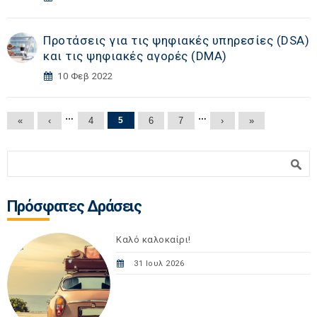
Προτάσεις για τις ψηφιακές υπηρεσίες (DSA)
και τις ψηφιακές αγορές (DΜA)
10 Φεβ 2022
Σελίδες
…
…
«
‹
4
5
6
7
›
»
Φόρμα αναζήτησης
Αναζήτηση
Πρόσφατες Δράσεις
Καλό καλοκαίρι!
31 Ιουλ 2026