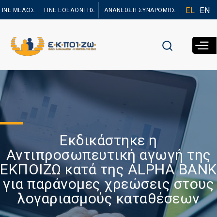
Παράκαμψη
EL
EN
ΓΙΝΕ ΜΕΛΟΣ
ΓΙΝΕ ΕΘΕΛΟΝΤΗΣ
ΑΝΑΝΕΩΣΗ ΣΥΝΔΡΟΜΗΣ
προς το
κυρίως
περιεχόμενο
Εκδικάστηκε η
Αντιπροσωπευτική αγωγή της
ΕΚΠΟΙΖΩ κατά της ALPHA BANK
για παράνομες χρεώσεις στους
λογαριασμούς καταθέσεων