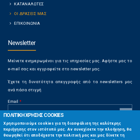
ΚΑΤΑΝΑΛΩΤΕΣ
ΟΙ ΔΡΑΣΕΙΣ ΜΑΣ
ΕΠΙΚΟΙΝΩΝΙΑ
Newsletter
Μείνετε ενημερωμένοι για τις υπηρεσίες μας. Αφήστε μας το
e-mail σας και εγγραφείτε στο newsletter μας.
Έχετε τη δυνατότητα απεγγραφής από τα newsletters μας
ανά πάσα στιγμή
Email
*
ΠΟΛΙΤΙΚΗ ΧΡΗΣΗΣ COOKIES
CAPTCHA
Χρησιμοποιούμε cookies για τη διασφάλιση της καλύτερης
This
περιήγησης στον ιστότοπό μας. Αν συνεχίσετε την πλοήγηση, θα
Επικοινωνία
question is
θεωρηθεί ότι αποδέχεστε την πολιτική μας και μας δίνετε τη
for testing