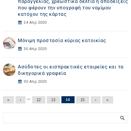
παραγγελίας, χρεωστικά δελτία ή αποδείξεις
που φέρουν την υπογραφή του νομίμου
κατόχου της κάρτας
24 Απρ 2020
Μόνιμη προστασία κύριας κατοικίας
30 Απρ 2020
Ασύδοτες οι εισπρακτικές εταιρείες και τα
δικηγορικά γραφεία
30 Απρ 2020
Σελίδες
…
«
‹
12
13
14
15
›
»
Φόρμα αναζήτησης
Αναζήτηση