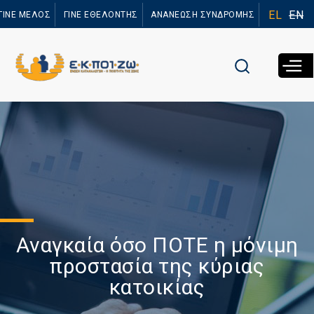
Παράκαμψη
EL
EN
ΓΙΝΕ ΜΕΛΟΣ
ΓΙΝΕ ΕΘΕΛΟΝΤΗΣ
ΑΝΑΝΕΩΣΗ ΣΥΝΔΡΟΜΗΣ
προς το
κυρίως
περιεχόμενο
Αναγκαία όσο ΠΟΤΕ η μόνιμη
προστασία της κύριας
κατοικίας