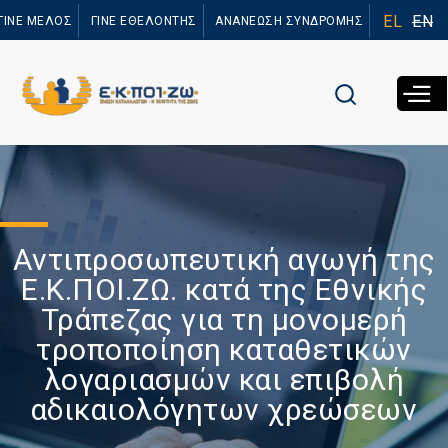
Παράκαμψη
EL
EN
ΓΙΝΕ ΜΕΛΟΣ
ΓΙΝΕ ΕΘΕΛΟΝΤΗΣ
ΑΝΑΝΕΩΣΗ ΣΥΝΔΡΟΜΗΣ
προς το
κυρίως
περιεχόμενο
Αντιπροσωπευτική αγωγή της
Ε.Κ.ΠΟΙ.ΖΩ. κατά της Εθνικής
Τράπεζας για τη μονομερή
τροποποίηση καταθετικών
λογαριασμών και επιβολή
αδικαιολόγητων χρεώσεων