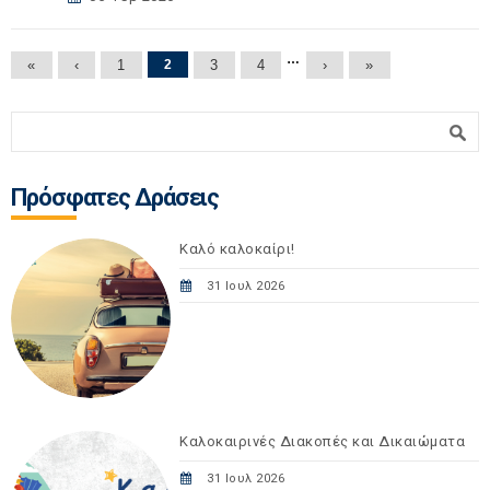
Σελίδες
…
«
‹
1
2
3
4
›
»
Φόρμα αναζήτησης
Αναζήτηση
Πρόσφατες Δράσεις
Καλό καλοκαίρι!
31 Ιουλ 2026
Καλοκαιρινές Διακοπές και Δικαιώματα
31 Ιουλ 2026