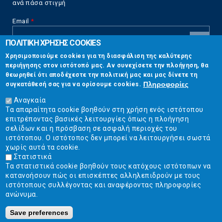
ανά πάσα στιγμή
Email
*
ΠΟΛΙΤΙΚΗ ΧΡΗΣΗΣ COOKIES
CAPTCHA
Χρησιμοποιούμε cookies για τη διασφάλιση της καλύτερης
This
περιήγησης στον ιστότοπό μας. Αν συνεχίσετε την πλοήγηση, θα
Επικοινωνία
question is
θεωρηθεί ότι αποδέχεστε την πολιτική μας και μας δίνετε τη
for testing
Πληροφορίες
συγκατάθεσή σας για να ορίσουμε cookies.
whether or
Στουρνάρη 17, Αθήνα 10683
not you are a
Αναγκαία
human visitor
Τα απαραίτητα cookie βοηθούν στη χρήση ενός ιστότοπου
2103304444
and to
επιτρέποντας βασικές λειτουργίες όπως η πλοήγηση
prevent
σελίδων και η πρόσβαση σε ασφαλή περιοχές του
info@ekpizo.gr
automated
ιστότοπου. Ο ιστότοπος δεν μπορεί να λειτουργήσει σωστά
spam
χωρίς αυτά τα cookie.
www.ekpizo.gr
submissions.
Στατιστικά
Τα στατιστικά cookie βοηθούν τους κατόχους ιστότοπων να
5+2
Δευ - Πεμ:
10:00 πμ - 2:00 μμ
κατανοήσουν πώς οι επισκέπτες αλληλεπιδρούν με τους
Σάβ - Κυρ:
Κλειστά
ιστότοπους συλλέγοντας και αναφέροντας πληροφορίες
ανώνυμα.
Save preferences