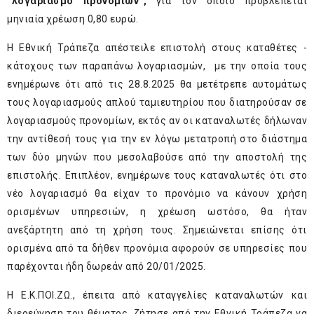
“λογαριασμό προνομίων”,
για τον οποίο προβλέπεται
μηνιαία χρέωση 0,80 ευρώ.
Η Εθνική Τράπεζα απέστειλε επιστολή στους καταθέτες -
κάτοχους των παραπάνω λογαριασμών, με την οποία τους
ενημέρωνε ότι από τις 28.8.2025 θα μετέτρεπε αυτομάτως
τους λογαριασμούς απλού ταμιευτηρίου που διατηρούσαν σε
λογαριασμούς προνομίων, εκτός αν οι καταναλωτές δήλωναν
την αντίθεσή τους για την εν λόγω μετατροπή στο διάστημα
των δύο μηνών που μεσολαβούσε από την αποστολή της
επιστολής. Επιπλέον, ενημέρωνε τους καταναλωτές ότι στο
νέο λογαριασμό θα είχαν το προνόμιο να κάνουν χρήση
ορισμένων υπηρεσιών, η χρέωση ωστόσο, θα ήταν
ανεξάρτητη από τη χρήση τους. Σημειώνεται επίσης ότι
ορισμένα από τα δήθεν προνόμια αφορούν σε υπηρεσίες που
παρέχονται ήδη δωρεάν από 20/01/2025.
Η Ε.Κ.ΠΟΙ.ΖΩ., έπειτα από καταγγελίες καταναλωτών και
διερεύνηση του θέματος, ζήτησε από την Εθνική Τράπεζα να