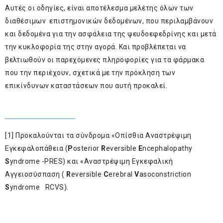
Αυτές οι οδηγίες, είναι αποτέλεσμα μελέτης όλων των
διαθέσιμων επιστημονικών δεδομένων, που περιλαμβάνουν
και δεδομένα για την ασφάλεια της ψευδοεφεδρίνης και μετά
την κυκλοφορία της στην αγορά. Και προβλέπεται να
βελτιωθούν οι παρεχόμενες πληροφορίες για τα φάρμακα
που την περιέχουν, σχετικά με την πρόκληση των
επικίνδυνων καταστάσεων που αυτή προκαλεί.
[1]
Προκαλούνται τα σύνδρομα «Οπίσθια Αναστρέψιμη
Εγκεφαλοπάθεια (
P
osterior
R
eversible
E
ncephalopathy
S
yndrome -PRES) και «Αναστρέψιμη Εγκεφαλική
Αγγειοσύσπαση (
R
eversible
C
erebral
V
asoconstriction
S
yndrome RCVS).