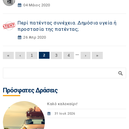
04 Μάιος 2020
Περί πατέντας συνέχεια..Δημόσια υγεία ή
προστασία της πατέντας;
26 Απρ 2020
Σελίδες
…
«
‹
1
2
3
4
›
»
Φόρμα αναζήτησης
Αναζήτηση
Πρόσφατες Δράσεις
Καλό καλοκαίρι!
31 Ιουλ 2026