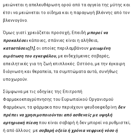
μειώνεται η απελευθέρωση ορού από τα αγγεία της μύτης και
έτσι να μειώνεται το οίδημα και η παραγωγή βλέννης από τον
βλεννογόνο.
Όμως γιατί χρειάζεται προσοχή; Επειδή
μπορεί να
προκαλέσει
κάποιες, σπάνιες είναι η αλήθεια,
καταστάσεις
[1]
,
οι οποίες περιλαμβάνουν
μειωμένη
αιμάτωση του εγκεφάλου,
με ενδεχόμενες σοβαρές,
απειλητικές για τη ζωή επιπλοκές. Ωστόσο, με την έγκαιρη
διάγνωση και θεραπεία, τα συμπτώματα αυτά, συνήθως
υποχωρούν.
Σύμφωνα με τις οδηγίες της
Επιτροπή
Φαρμακοεπαγρύπνησης του Ευρωπαϊκού Οργανισμού
Φαρμάκων
, τα φάρμακα που περιέχουν ψευδοεφεδρίνη
δεν
πρέπει να χρησιμοποιούνται από ασθενείς με υψηλή
αρτηριακή πίεση
που είναι σοβαρή ή δεν μπορεί να ρυθμιστεί,
ή από άλλους με
σοβαρή οξεία ή χρόνια νεφρική νόσο ή