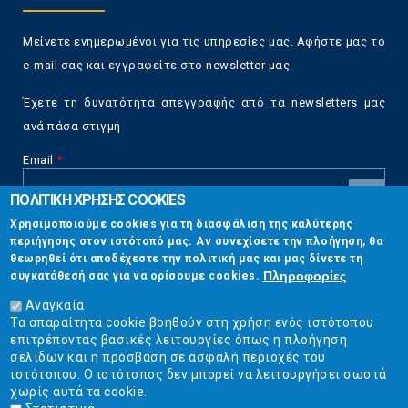
Μείνετε ενημερωμένοι για τις υπηρεσίες μας. Αφήστε μας το
e-mail σας και εγγραφείτε στο newsletter μας.
Έχετε τη δυνατότητα απεγγραφής από τα newsletters μας
ανά πάσα στιγμή
Email
*
ΠΟΛΙΤΙΚΗ ΧΡΗΣΗΣ COOKIES
CAPTCHA
Χρησιμοποιούμε cookies για τη διασφάλιση της καλύτερης
This
περιήγησης στον ιστότοπό μας. Αν συνεχίσετε την πλοήγηση, θα
Επικοινωνία
question is
θεωρηθεί ότι αποδέχεστε την πολιτική μας και μας δίνετε τη
for testing
Πληροφορίες
συγκατάθεσή σας για να ορίσουμε cookies.
whether or
Στουρνάρη 17, Αθήνα 10683
not you are a
Αναγκαία
human visitor
Τα απαραίτητα cookie βοηθούν στη χρήση ενός ιστότοπου
2103304444
and to
επιτρέποντας βασικές λειτουργίες όπως η πλοήγηση
prevent
σελίδων και η πρόσβαση σε ασφαλή περιοχές του
info@ekpizo.gr
automated
ιστότοπου. Ο ιστότοπος δεν μπορεί να λειτουργήσει σωστά
spam
χωρίς αυτά τα cookie.
www.ekpizo.gr
submissions.