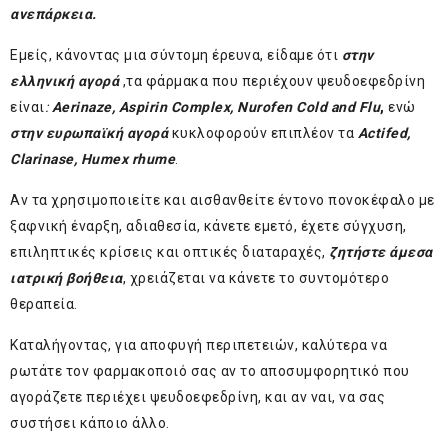
ανεπάρκεια.
Εμείς, κάνοντας μια σύντομη έρευνα, είδαμε ότι
στην
ελληνική αγορά
,τα φάρμακα που περιέχουν ψευδοεφεδρίνη
είναι
:
Aerinaze
, Aspirin
Complex
, Nurofen
Cold
and
Flu
,
ενώ
στην ευρωπαϊκή αγορά
κυκλοφορούν επιπλέον τα
Actifed
,
Clarinase
, Humex
rhume
.
Αν τα χρησιμοποιείτε και αισθανθείτε έντονο πονοκέφαλο με
ξαφνική έναρξη, αδιαθεσία, κάνετε εμετό, έχετε σύγχυση,
επιληπτικές κρίσεις και οπτικές διαταραχές,
ζητήστε άμεσα
ιατρική βοήθεια
, χρειάζεται να κάνετε το συντομότερο
θεραπεία.
Καταλήγοντας, για αποφυγή περιπετειών, καλύτερα να
ρωτάτε τον φαρμακοποιό σας αν το αποσυμφορητικό που
αγοράζετε περιέχει ψευδοεφεδρίνη, και αν ναι, να σας
συστήσει κάποιο άλλο.