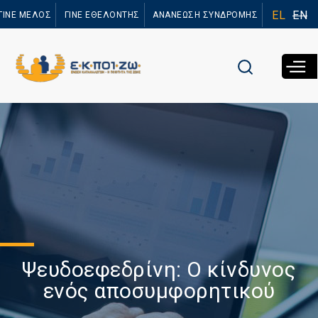
Παράκαμψη
EL
EN
ΓΙΝΕ ΜΕΛΟΣ
ΓΙΝΕ ΕΘΕΛΟΝΤΗΣ
ΑΝΑΝΕΩΣΗ ΣΥΝΔΡΟΜΗΣ
προς το
κυρίως
περιεχόμενο
Ψευδοεφεδρίνη: Ο κίνδυνος
ενός αποσυμφορητικού