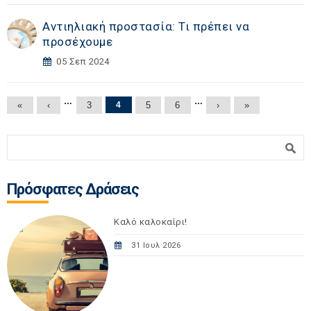
Αντιηλιακή προστασία: Τι πρέπει να
προσέχουμε
05 Σεπ 2024
Σελίδες
…
…
«
‹
3
4
5
6
›
»
Φόρμα αναζήτησης
Αναζήτηση
Πρόσφατες Δράσεις
Καλό καλοκαίρι!
31 Ιουλ 2026