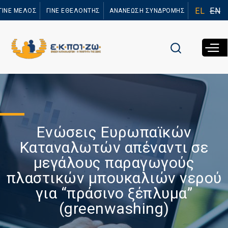
Παράκαμψη
EL
EN
ΓΙΝΕ ΜΕΛΟΣ
ΓΙΝΕ ΕΘΕΛΟΝΤΗΣ
ΑΝΑΝΕΩΣΗ ΣΥΝΔΡΟΜΗΣ
προς το
κυρίως
περιεχόμενο
Ενώσεις Ευρωπαϊκών
Καταναλωτών απέναντι σε
μεγάλους παραγωγούς
πλαστικών μπουκαλιών νερού
για “πράσινο ξέπλυμα”
(greenwashing)