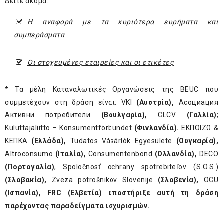
Δείτε ακόμα:
Η αναφορά με τα κυριότερα ευρήματα και
συμπεράσματα
Οι στοχευμένες εταιρείες και οι ετικέτες
* Τα μέλη Καταναλωτικές Οργανώσεις της BEUC που
συμμετέχουν στη δράση είναι: VKI
(Αυστρία),
Асоциация
Активни потребители
(Βουλγαρία),
CLCV
(Γαλλία)
;
Kuluttajaliitto – Konsumentförbundet
(Φινλανδία).
EKΠΟΙΖΩ &
KEΠKA
(Ελλάδα),
Tudatos Vásárlók Egyesülete
(Ουγκαρία),
Altroconsumo
(Ιταλία),
Consumentenbond
(Ολλανδία),
DECO
(Πορτογαλία)
, Spoločnosť ochrany spotrebiteľov (S.O.S.)
(Σλοβακία),
Zveza potrošnikov Slovenije
(Σλοβενία),
OCU
(Ισπανία), FRC (Ελβετία) υποστήριξε αυτή τη δράση
παρέχοντας παραδείγματα ισχυρισμών.