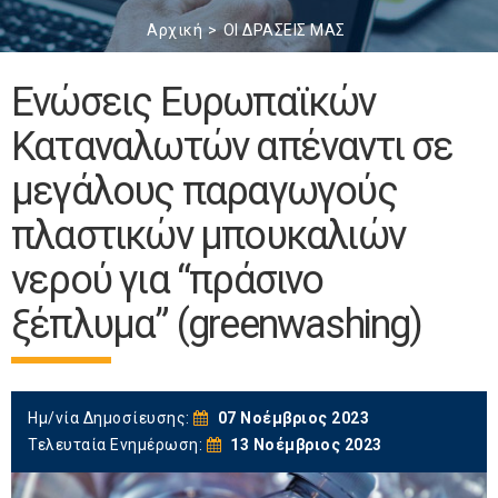
Αρχική
ΟΙ ΔΡΑΣΕΙΣ ΜΑΣ
Ενώσεις Ευρωπαϊκών
Καταναλωτών απέναντι σε
μεγάλους παραγωγούς
πλαστικών μπουκαλιών
νερού για “πράσινο
ξέπλυμα” (greenwashing)
Ημ/νία Δημοσίευσης:
07 Νοέμβριος 2023
Τελευταία Ενημέρωση:
13 Νοέμβριος 2023