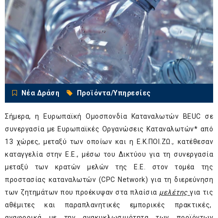
Νέα Δράση
Προϊόντα/Υπηρεσίες
Σήμερα, η Ευρωπαϊκή Ομοσπονδία Καταναλωτών BEUC σε
συνεργασία με Ευρωπαϊκές Οργανώσεις Καταναλωτών* από
13 χώρες, μεταξύ των οποίων και η Ε.Κ.ΠΟΙ.ΖΩ., κατέθεσαν
καταγγελία στην Ε.Ε., μέσω του Δικτύου για τη συνεργασία
μεταξύ των κρατών μελών της Ε.Ε. στον τομέα της
προστασίας καταναλωτών (CPC Network) για τη διερεύνηση
των ζητημάτων που προέκυψαν στα πλαίσια
μελέτης
για τις
αθέμιτες και παραπλανητικές εμπορικές πρακτικές,
αναφορικά με την ανακυκλωσιμότητα των προϊόντων