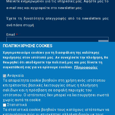
Μείνετε ενημερωμένοι για τις υπηρεσίες μας. Αφήστε μας το
e-mail σας και εγγραφείτε στο newsletter μας.
Έχετε τη δυνατότητα απεγγραφής από τα newsletters μας
ανά πάσα στιγμή
Email
*
ΠΟΛΙΤΙΚΗ ΧΡΗΣΗΣ COOKIES
CAPTCHA
Χρησιμοποιούμε cookies για τη διασφάλιση της καλύτερης
This
περιήγησης στον ιστότοπό μας. Αν συνεχίσετε την πλοήγηση, θα
Επικοινωνία
question is
θεωρηθεί ότι αποδέχεστε την πολιτική μας και μας δίνετε τη
for testing
Πληροφορίες
συγκατάθεσή σας για να ορίσουμε cookies.
whether or
Στουρνάρη 17, Αθήνα 10683
not you are a
Αναγκαία
human visitor
Τα απαραίτητα cookie βοηθούν στη χρήση ενός ιστότοπου
2103304444
and to
επιτρέποντας βασικές λειτουργίες όπως η πλοήγηση
prevent
σελίδων και η πρόσβαση σε ασφαλή περιοχές του
info@ekpizo.gr
automated
ιστότοπου. Ο ιστότοπος δεν μπορεί να λειτουργήσει σωστά
spam
χωρίς αυτά τα cookie.
www.ekpizo.gr
submissions.
Στατιστικά
Τα στατιστικά cookie βοηθούν τους κατόχους ιστότοπων να
5+2
Δευ - Πεμ:
10:00 πμ - 2:00 μμ
κατανοήσουν πώς οι επισκέπτες αλληλεπιδρούν με τους