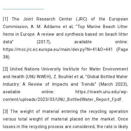
[1]
The Joint Research Center (JRC) of the European
Commission, A. M. Addamo et al, “Top Marine Beach Litter
Items in Europe: A review and synthesis based on beach litter
data” (2017), available online:
https://mcc.jrc.ec.europa.eu/main/dev.py?N=41&O=441
(Page
38).
[2]
United Nations University Institute for Water Environment
and Health (UNU INWEH), Z. Bouhlel et al, ”Global Bottled Water
Industry: A Review of Impacts and Trends” (March 2023),
available online:
https://inweh.unu.edu/wp-
content/uploads/2023/03/UNU_BottledWater_Report_F.pdf
.
[3]
The weight of material entering the recycling operation
versus total weight of material placed on the market. Once
losses in the recycling process are considered, the rate is likely