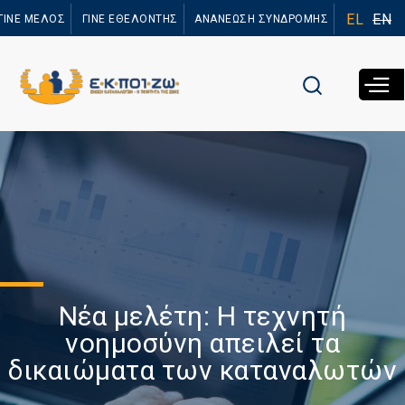
Παράκαμψη
EL
EN
ΓΙΝΕ ΜΕΛΟΣ
ΓΙΝΕ ΕΘΕΛΟΝΤΗΣ
ΑΝΑΝΕΩΣΗ ΣΥΝΔΡΟΜΗΣ
προς το
κυρίως
περιεχόμενο
Νέα μελέτη: Η τεχνητή
νοημοσύνη απειλεί τα
δικαιώματα των καταναλωτών