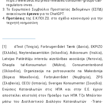
https://www.beuc.eu/press-releases/consumer-groups-call-
regulators-inves...
Το Ευρωπαϊκό Συμβούλιο Προστασίας Δεδομένων (ΕΣΠΔ)
ανακοίνωσε
έρευνα
για το ChatGPT.
Προτάσεις
της Ε.Κ.ΠΟΙ.ΖΩ. στο σχέδιο κανονισμού για την
τεχνητή νοημοσύνη
[1]
dTest (Τσεχία), Forbrugerrådet Tænk (Δανία), EKPIZO
(Ελλάδα), Neytendasamtökin (Ισλανδία), Adiconsum (Ιταλία),
Latvijas Patērētāju interešu aizstāvības asociācija (Λετονία),
Ghaqda tal-Konsumaturi (Mάλτα), Consumentenbond
(Ολλανδία), Organizacija na potrosuvacite na Makedonija
(Βόρεια Μακεδονία), Forbrukerrådet (Νορβηγία), ZPS
(Σλοβενία), CECU (Ισπανία), Sveriges Konsumenter (Σουηδία).
Ενώσεις Καταναλωτών στις ΗΠΑ και στην Ε.Ε. έχουν
αποστείλει επιστολή στον Πρόεδρο των ΗΠΑ Τζο Μπάϊντεν
μέσω του Διατλαντικού Διαλόγου Καταναλωτών -Trans-