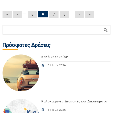
Σελίδες
…
…
«
‹
5
6
7
8
›
»
Φόρμα αναζήτησης
Αναζήτηση
Πρόσφατες Δράσεις
Καλό καλοκαίρι!
31 Ιουλ 2026
Καλοκαιρινές Διακοπές και Δικαιώματα
31 Ιουλ 2026