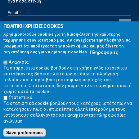
ανά πάσα στιγμή
Email
*
ΠΟΛΙΤΙΚΗ ΧΡΗΣΗΣ COOKIES
CAPTCHA
Χρησιμοποιούμε cookies για τη διασφάλιση της καλύτερης
This
περιήγησης στον ιστότοπό μας. Αν συνεχίσετε την πλοήγηση, θα
Επικοινωνία
question is
θεωρηθεί ότι αποδέχεστε την πολιτική μας και μας δίνετε τη
for testing
Πληροφορίες
συγκατάθεσή σας για να ορίσουμε cookies.
whether or
Στουρνάρη 17, Αθήνα 10683
not you are a
Αναγκαία
human visitor
Τα απαραίτητα cookie βοηθούν στη χρήση ενός ιστότοπου
2103304444
and to
επιτρέποντας βασικές λειτουργίες όπως η πλοήγηση
prevent
σελίδων και η πρόσβαση σε ασφαλή περιοχές του
info@ekpizo.gr
automated
ιστότοπου. Ο ιστότοπος δεν μπορεί να λειτουργήσει σωστά
spam
χωρίς αυτά τα cookie.
www.ekpizo.gr
submissions.
Στατιστικά
Τα στατιστικά cookie βοηθούν τους κατόχους ιστότοπων να
5+2
Δευ - Πεμ:
10:00 πμ - 2:00 μμ
κατανοήσουν πώς οι επισκέπτες αλληλεπιδρούν με τους
Σάβ - Κυρ:
Κλειστά
ιστότοπους συλλέγοντας και αναφέροντας πληροφορίες
ανώνυμα.
Save preferences