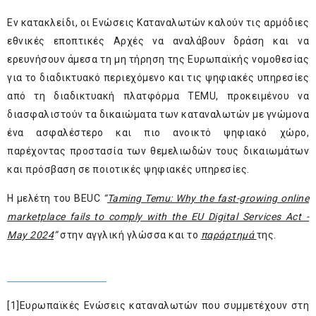
Εν κατακλείδι, οι Ενώσεις Καταναλωτών καλούν τις αρμόδιες
εθνικές εποπτικές Αρχές να αναλάβουν δράση και να
ερευνήσουν άμεσα τη μη τήρηση της Ευρωπαϊκής νομοθεσίας
για το διαδικτυακό περιεχόμενο και τις ψηφιακές υπηρεσίες
από τη διαδικτυακή πλατφόρμα TEMU, προκειμένου να
διασφαλιστούν τα δικαιώματα των καταναλωτών με γνώμονα
ένα ασφαλέστερο και πιο ανοικτό ψηφιακό χώρο,
παρέχοντας προστασία των θεμελιωδών τους δικαιωμάτων
και πρόσβαση σε ποιοτικές ψηφιακές υπηρεσίες.
Η μελέτη του BEUC
“
Taming Temu: Why the fast-growing online
marketplace fails to comply with the EU Digital Services Act -
May 2024
”
στην αγγλική γλώσσα και το
παράρτημά
της.
[1]
Ευρωπαϊκές Ενώσεις καταναλωτών που συμμετέχουν στη