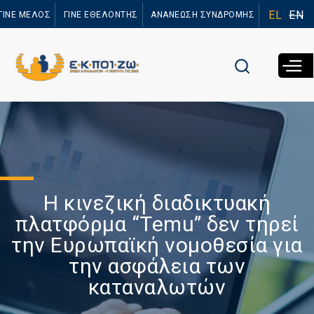
Παράκαμψη
EL
EN
ΓΙΝΕ ΜΕΛΟΣ
ΓΙΝΕ ΕΘΕΛΟΝΤΗΣ
ΑΝΑΝΕΩΣΗ ΣΥΝΔΡΟΜΗΣ
προς το
κυρίως
περιεχόμενο
Η κινεζική διαδικτυακή
πλατφόρμα “Temu” δεν τηρεί
την Ευρωπαϊκή νομοθεσία για
την ασφάλεια των
καταναλωτών