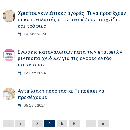
Χριστουγεννιάτικες αγορές: Τι να προσέχουν
οι καταναλωτές όταν αγοράζουν παιχνίδια
και τρόφιμα
18 Δεκ 2024
Ενώσεις καταναλωτών κατά των εταιρειών
βιντεοπαιχνιδιών για τις αγορές εντός
παιχνιδιών
12 Σεπ 2024
Αντιηλιακή προστασία: Τι πρέπει να
προσέχουμε
05 Σεπ 2024
Σελίδες
…
…
«
‹
3
4
5
6
›
»