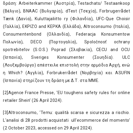
δράση: Arbeiterkammer (Aυστρία), Testachats/ Testaankoop
(Bέλγιο), BNAAC (Bυλγαρία), dTest (Τσεχία), Forbrugerrådet
Tænk (Δανία), Kuluttajaliitto ry (Φιλανδία), UFC-Que Choisir
(Γαλλία), EKPIZO and KEPKA (Ελλάδα), Altroconsumo (Ιταλία),
Consumentenbond (Ολλανδία), Federacja Konsumentow
Πολωνία), DECO (Πορτογαλία), Spoločnosť ochrany
spotrebiteľov (S.O.S.) Poprad (Σλοβακία), CECU and OCU
(Ισπανία), Sveriges Konsumenter (Σουηδία). ULC
(Λουξεμβούργο) απέστειλε επιστολή στην αρμόδια Αρχή, ενώ
η Which? (Αγγλία), Forbrukerrådet (Νορβηγία) και ASUFIN
(Ισπανία) στηρίζουν τη δράση με Δ.Τ. στα ΜΜΕ.
[2]
Agence France Presse, ‘
EU toughens safety rules for online
retailer Shein
’ (26 April 2024).
[3]
Altroconsumo, ‘
Temu: qualità scarsa e sicurezza a rischio.
L'analisi di 28 prodotti acquistati ull'ecommerce del momento
’
(2 October 2023, accessed on 29 April 2024).