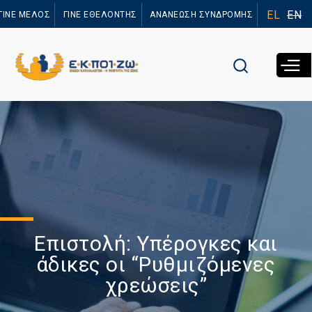
Παράκαμψη
EL
EN
ΓΙΝΕ ΜΕΛΟΣ
ΓΙΝΕ ΕΘΕΛΟΝΤΗΣ
ΑΝΑΝΕΩΣΗ ΣΥΝΔΡΟΜΗΣ
προς το
κυρίως
περιεχόμενο
Επιστολή: Υπέρογκες και
άδικες οι “Ρυθμιζόμενες
χρεώσεις”