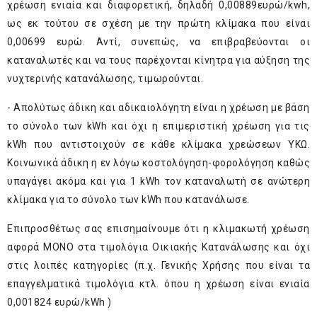
χρέωση ενιαία και διαφορετική, δηλαδή 0,00889ευρώ/kwh,
ως εκ τούτου σε σχέση με την πρώτη κλίμακα που είναι
0,00699 ευρώ. Αντί, συνεπώς, να επιβραβεύονται οι
καταναλωτές και να τους παρέχονται κίνητρα για αύξηση της
νυχτερινής κατανάλωσης, τιμωρούνται.
- Απολύτως άδικη και αδικαιολόγητη είναι η χρέωση με βάση
το σύνολο των kWh και όχι η επιμεριστική χρέωση για τις
kWh που αντιστοιχούν σε κάθε κλίμακα χρεώσεων ΥΚΩ.
Κοινωνικά άδικη η εν λόγω κοστολόγηση-φορολόγηση καθώς
υπαγάγει ακόμα και για 1 kWh τον καταναλωτή σε ανώτερη
κλίμακα για το σύνολο των kWh που κατανάλωσε.
Επιπροσθέτως σας επισημαίνουμε ότι η κλιμακωτή χρέωση
αφορά ΜΟΝΟ στα τιμολόγια Οικιακής Κατανάλωσης και όχι
στις λοιπές κατηγορίες (π.χ. Γενικής Χρήσης που είναι τα
επαγγελματικά τιμολόγια κτλ. όπου η χρέωση είναι ενιαία
0,001824 ευρώ/kWh )