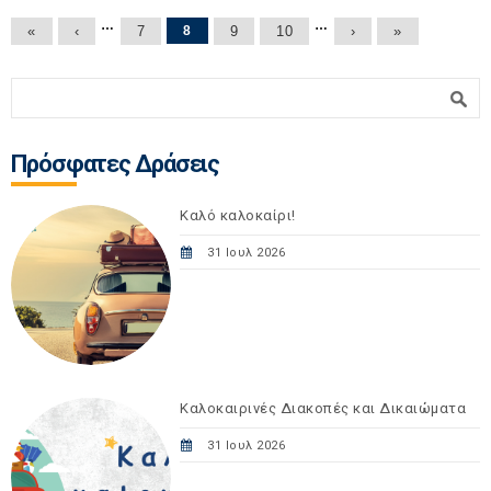
Σελίδες
…
…
«
‹
7
8
9
10
›
»
Φόρμα αναζήτησης
Αναζήτηση
Πρόσφατες Δράσεις
Καλό καλοκαίρι!
31 Ιουλ 2026
Καλοκαιρινές Διακοπές και Δικαιώματα
31 Ιουλ 2026