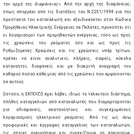
την αρχή της διαφάνειας»
. Από την αρχή της διαφάνειας,
όπως απορρέει από τις διατάξεις του Ν.2251/1994 για την
προστασία του καταναλωτή και εξειδικεύεται στον Κώδικα
Προμήθειας Ηλεκτρικής Ενέργειας σε Πελάτες, προκύπτει ότι
οι λογαριασμοί των προμηθευτών ενέργειας, τόσο ως προς
τις χρεώσεις του ρεύματος όσο και ως προς τις
Ρυθμιζόμενες Χρεώσεις και τις χρεώσεις υπέρ τρίτων,
πρέπει να είναι αναλυτικοί, πλήρεις, σαφείς, εύκολα
κατανοητοί, διαφανείς και με διακριτή αναγραφή του
καθαρού ποσού κάθε μίας από τις χρεώσεις που εμφαίνονται
σε αυτούς.
Ωστόσο, η ΕΚΠΟΙΖΩ έχει λάβει, ιδίως το τελευταίο διάστημα,
πλήθος καταγγελιών από καταναλωτές που διαμαρτύρονται
για αδιαφανείς, ακατανόητους και συγκεχυμένους
λογαριασμούς ηλεκτρικού ρεύματος. Από τις ως άνω
προφορικές και έγγραφες καταγγελίες των καταναλωτών,
τις οποίες ερευνήσαμε και συνεχίζουμε να ερευνούμε,