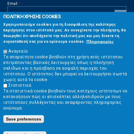
Email
*
ΠΟΛΙΤΙΚΗ ΧΡΗΣΗΣ COOKIES
CAPTCHA
Χρησιμοποιούμε cookies για τη διασφάλιση της καλύτερης
This
περιήγησης στον ιστότοπό μας. Αν συνεχίσετε την πλοήγηση, θα
Επικοινωνία
question is
θεωρηθεί ότι αποδέχεστε την πολιτική μας και μας δίνετε τη
for testing
Πληροφορίες
συγκατάθεσή σας για να ορίσουμε cookies.
whether or
Στουρνάρη 17, Αθήνα 10683
not you are a
Αναγκαία
human visitor
Τα απαραίτητα cookie βοηθούν στη χρήση ενός ιστότοπου
2103304444
and to
επιτρέποντας βασικές λειτουργίες όπως η πλοήγηση
prevent
σελίδων και η πρόσβαση σε ασφαλή περιοχές του
info@ekpizo.gr
automated
ιστότοπου. Ο ιστότοπος δεν μπορεί να λειτουργήσει σωστά
spam
χωρίς αυτά τα cookie.
www.ekpizo.gr
submissions.
Στατιστικά
Τα στατιστικά cookie βοηθούν τους κατόχους ιστότοπων να
5+2
Δευ - Πεμ:
10:00 πμ - 2:00 μμ
κατανοήσουν πώς οι επισκέπτες αλληλεπιδρούν με τους
Σάβ - Κυρ:
Κλειστά
ιστότοπους συλλέγοντας και αναφέροντας πληροφορίες
ανώνυμα.
Save preferences
Ε.Κ.ΠΟΙ.ΖΩ. | Ένωση Καταναλωτών - Η Ποιότητα Της Ζωής © 2019