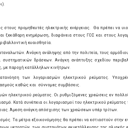
ι).
ς στους προμηθευτές ηλεκτρικής ενέργειας. Θα πρέπει να υι
αι ξεκάθαρη ενημέρωση, διαφάνεια στους ΓΟΣ και στους λογα
ριβαλλοντική ευαισθησία.
ταναλωτών. Ανάγκη ανάληψης από την πολιτεία, τους αρμόδιο
ι συστηματικών δράσεων. Ανάγκη ανάπτυξης σχεδίου περιβα
, με παροχή κατάλληλων κινήτρων.
ατανόηση των λογαριασμών ηλεκτρικού ρεύματος. Υποχρ
ιασμούς καθώς και σύννομες συμβάσεις.
ών ηλεκτρικού ρεύματος. Οι ρυθμιζόμενες χρεώσεις εν πολλοί
ασμό. Κατά συνέπεια οι λογαριασμοί του ηλεκτρικού ρεύματος 
γειας. Άμεση ανάγκη απόσχισης των χρεώσεων υπέρ τρίτων.
σμός. Τα μέτρα εξοικονόμησης θα πρέπει να εστιαστούν στην ε
υπνων μετρητών, των συστημάτων εκμετάλλευσης της ηλιακής ε