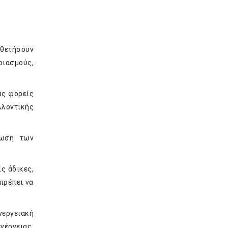
οθετήσουν
ριασμούς,
υς φορείς
λλοντικής
έωση των
ς άδικες,
πρέπει να
νεργειακή
νέργειας.