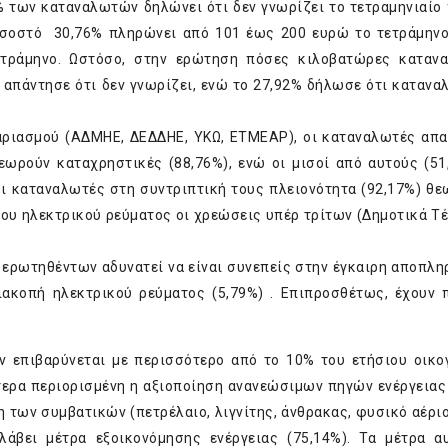
 των καταναλωτών δηλώνει ότι δεν γνωρίζει το τετραμηνιαίο
ποσοστό 30,76% πληρώνει από 101 έως 200 ευρώ το τετράμην
ράμηνο. Ωστόσο, στην ερώτηση πόσες κιλοβατώρες κατανα
 απάντησε ότι δεν γνωρίζει, ενώ το 27,92% δήλωσε ότι κατανα
αριασμού (ΑΔΜΗΕ, ΔΕΔΔΗΕ, ΥΚΩ, ΕΤΜΕΑΡ), οι καταναλωτές απα
εωρούν καταχρηστικές (88,76%), ενώ οι μισοί από αυτούς (51
ι καταναλωτές στη συντριπτική τους πλειονότητα (92,17%) θε
του ηλεκτρικού ρεύματος οι χρεώσεις υπέρ τρίτων (Δημοτικά Τ
 ερωτηθέντων αδυνατεί να είναι συνεπείς στην έγκαιρη αποπλ
ακοπή ηλεκτρικού ρεύματος (5,79%) . Επιπροσθέτως, έχουν 
επιβαρύνεται με περισσότερο από το 10% του ετήσιου οικο
ίτερα περιορισμένη η αξιοποίηση ανανεώσιμων πηγών ενέργειας 
 των συμβατικών (πετρέλαιο, λιγνίτης, άνθρακας, φυσικό αέριο)
άβει μέτρα εξοικονόμησης ενέργειας (75,14%). Τα μέτρα 