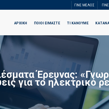
Παράκαμψη
ΓΙΝΕ ΜΕΛΟΣ
ΓΙΝ
προς το
κυρίως
περιεχόμενο
ΑΡΧΙΚΗ
ΠΟΙΟΙ ΕΙΜΑΣΤΕ
ΤΙ ΚΑΝΟΥΜΕ
ΚΑΤΑΝ
έσματα Έρευνας: «Γνωρί
εις για το ηλεκτρικό ρ