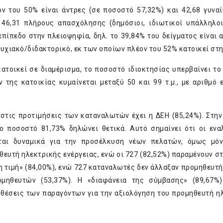
του 50% είναι άντρες (σε ποσοστό 57,32%) και 42,68 γυναί
, 46,31 πλήρους απασχόλησης (δημόσιοι, ιδιωτικοί υπάλληλοι
επίπεδο στην πλειοψηφία, δηλ. το 39,84% του δείγματος είναι 
υχιακό/διδακτορικό, εκ των οποίων πλέον του 52% κατοικεί στη
τοικεί σε διαμέρισμα, το ποσοστό ιδιοκτησίας υπερβαίνει το
της κατοικίας κυμαίνεται μεταξύ 50 και 99 τ.μ., με αριθμό 
στις προτιμήσεις των καταναλωτών έχει η ΔΕΗ (85,24%). Στη
ο ποσοστό 81,73% δηλώνει θετικά. Αυτό σημαίνει ότι οι ενα
νται δυναμικά για την προσέλκυση νέων πελατών, όμως μό
υτή ηλεκτρικής ενέργειας, ενώ οι 727 (82,52%) παραμένουν στο
 τιμή» (84,00%), ενώ 727 καταναλωτές δεν άλλαξαν προμηθευτή,
ομηθευτών (53,37%). Η «διαφάνεια της σύμβασης» (89,67%
 θέσεις των παραγόντων για την αξιολόγηση του προμηθευτή η