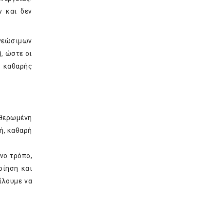
ν και δεν
ανεώσιμων
, ώστε οι
 καθαρής
υθερωμένη
ή, καθαρή
νο τρόπο,
οίηση και
ίλουμε να