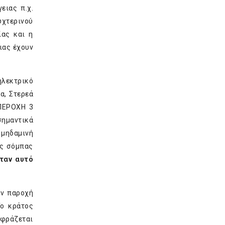
ειας π.χ.
υχτερινού
ίας και η
ιας έχουν
ηλεκτρικό
α, Στερεά
 ΠΕΡΟΧΗ 3
σημαντικά
 μηδαμινή
ης σόμπας
όταν αυτό
ην παροχή
Το κράτος
κφράζεται