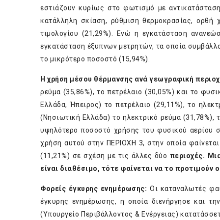
εστιάζουν κυρίως στο φωτισμό με αντικατάσταση 
κατάλληλη σκίαση, ρύθμιση θερμοκρασίας, ορθή 
τιμολογίου (21,29%). Ενώ η εγκατάσταση ανανεώσ
εγκατάσταση έξυπνων μετρητών, τα οποία συμβάλλ
το μικρότερο ποσοστό (15,94%).
Η χρήση μέσου θέρμανσης ανά γεωγραφική περιοχ
ρεύμα (35,86%), το πετρέλαιο (30,05%) και το φυσι
Ελλάδα, Ήπειρος) το πετρέλαιο (29,11%), το ηλεκ
(Νησιωτική Ελλάδα) το ηλεκτρικό ρεύμα (31,78%), τ
υψηλότερο ποσοστό χρήσης του φυσικού αερίου στ
χρήση αυτού στην ΠΕΡΙΟΧΗ 3, στην οποία φαίνεται
(11,21%) σε σχέση με τις άλλες δύο
περιοχές. Μι
είναι διαθέσιμο, τότε φαίνεται να το προτιμούν
Φορείς έγκυρης ενημέρωσης:
Οι καταναλωτές φαί
έγκυρης ενημέρωσης, η οποία διενήργησε και τη
(Υπουργείο Περιβάλλοντος & Ενέργειας) κατατάσσε