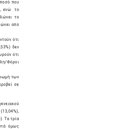
 ποσό που
ο, ενώ το
λώνει το
λώνει από
ντούν ότι
,53%) δεν
ωρούν ότι
έλη/Φόροι
ηρωμή των
προβεί σε
γενειακού
(13,04%),
. Τα τρία
αυτά όμως