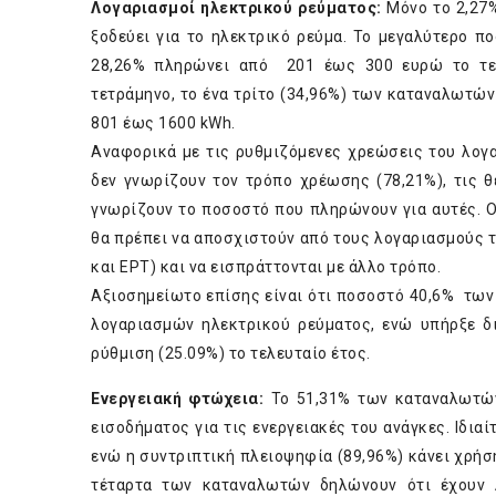
Λογαριασμοί ηλεκτρικού ρεύματος:
Μόνο το 2,27%
ξοδεύει για το ηλεκτρικό ρεύμα. Το μεγαλύτερο 
28,26% πληρώνει από 201 έως 300 ευρώ το τετ
τετράμηνο, το ένα τρίτο (34,96%) των καταναλωτών
801 έως 1600 kWh.
Αναφορικά με τις ρυθμιζόμενες χρεώσεις του λογ
δεν γνωρίζουν τον τρόπο χρέωσης (78,21%), τις θ
γνωρίζουν το ποσοστό που πληρώνουν για αυτές. Ο
θα πρέπει να αποσχιστούν από τους λογαριασμούς 
και ΕΡΤ) και να εισπράττονται με άλλο τρόπο.
Αξιοσημείωτο επίσης είναι ότι ποσοστό 40,6% των
λογαριασμών ηλεκτρικού ρεύματος, ενώ υπήρξε δι
ρύθμιση (25.09%) το τελευταίο έτος.
Ενεργειακή φτώχεια:
Το 51,31% των καταναλωτών 
εισοδήματος για τις ενεργειακές του ανάγκες. Ιδια
ενώ η συντριπτική πλειοψηφία (89,96%) κάνει χρήση
τέταρτα των καταναλωτών δηλώνουν ότι έχουν λ