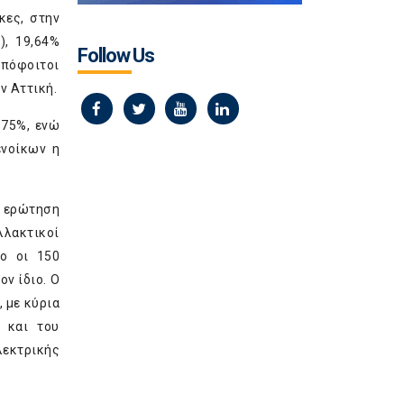
κες, στην
), 19,64%
Follow Us
απόφοιτοι
ν Αττική.
 75%, ενώ
ενοίκων η
ν ερώτηση
λλακτικοί
νο οι 150
ν ίδιο. Ο
 με κύρια
) και του
λεκτρικής