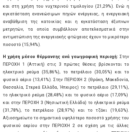
και στη χρήση του νυχτερινού τιμολογίου (21,29%). Ενώ η
εγκατάσταση ανανεώσιμων πηγών ενέργειας, η ενεργειακή
αναβάθμιση της κατοικίας και η εγκατάσταση έξυπνων
μετρητών, τα οποία συμβάλλουν αποτελεσματικά στην
αντιμετώπιση της ενεργειακής φτώχειας έχουν το μικρότερο
ποσοστό (15,94%).
Η χρήση μέσου θέρμανσης ανά γεωγραφική περιοχή:
Στην
ΠΕΡΟΧΗ 1 (Αττική) στις 3 πρώτες θέσεις βρίσκονται το
ηλεκτρικό ρεύμα (35,86%), το πετρέλαιο (30,05%) και το
φυσικό αέριο (13,41%). Στην ΠΕΡΙΟΧΗ 2 (Θράκη, Μακεδονία,
Θεσσαλία, Στερεά Ελλάδα, Ήπειρος) το πετρέλαιο (29,11%),
το ηλεκτρικό ρεύμα (28,48%) και το φυσικό αέριο (17,09%)
και στην ΠΕΡΟΧΗ 3 (Νησιωτική Ελλάδα) το ηλεκτρικό ρεύμα
(31,78%), το πετρέλαιο (28,97%) και το τζάκι (19,63%).
Αξιοσημείωτο το σημαντικά υψηλότερο ποσοστό χρήσης του
φυσικού αερίου στην ΠΕΡΙΟΧΗ 2 σε σχέση με τις άλλες