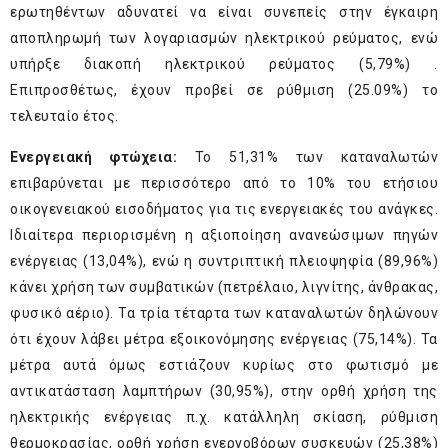
ερωτηθέντων αδυνατεί να είναι συνεπείς στην έγκαιρη
αποπληρωμή των λογαριασμών ηλεκτρικού ρεύματος, ενώ
υπήρξε διακοπή ηλεκτρικού ρεύματος (5,79%) .
Επιπροσθέτως, έχουν προβεί σε ρύθμιση (25.09%) το
τελευταίο έτος.
Ενεργειακή φτώχεια:
Το 51,31% των καταναλωτών
επιβαρύνεται με περισσότερο από το 10% του ετήσιου
οικογενειακού εισοδήματος για τις ενεργειακές του ανάγκες.
Ιδιαίτερα περιορισμένη η αξιοποίηση ανανεώσιμων πηγών
ενέργειας (13,04%), ενώ η συντριπτική πλειοψηφία (89,96%)
κάνει χρήση των συμβατικών (πετρέλαιο, λιγνίτης, άνθρακας,
φυσικό αέριο). Τα τρία τέταρτα των καταναλωτών δηλώνουν
ότι έχουν λάβει μέτρα εξοικονόμησης ενέργειας (75,14%). Τα
μέτρα αυτά όμως εστιάζουν κυρίως στο φωτισμό με
αντικατάσταση λαμπτήρων (30,95%), στην ορθή χρήση της
ηλεκτρικής ενέργειας π.χ. κατάλληλη σκίαση, ρύθμιση
θερμοκρασίας, ορθή χρήση ενεργοβόρων συσκευών (25,38%)