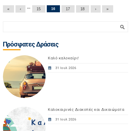
Σελίδες
…
«
‹
15
16
17
18
›
»
Φόρμα αναζήτησης
Αναζήτηση
Πρόσφατες Δράσεις
Καλό καλοκαίρι!
31 Ιουλ 2026
Καλοκαιρινές Διακοπές και Δικαιώματα
31 Ιουλ 2026