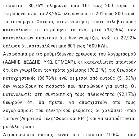
ποσοστό 30,76% πληρώνει από 101 έως 200 ευρώ το
τετράμηνο, ενώ το 28,26% πληρώνει από 201 έως 300 ευρώ
το τετράμηνο. Ωστόσο, στην ερώτηση πόσες κιλοβατώρες
καταναλώνει το τετράμηνο, το ένα τρίτο (34,96%) των
καταναλωτών απάντησε ότι δεν γνωρίζει, ενώ το 27,92%
δήλωσε ότι καταναλώνει από 801 έως 1600 kWh.
Αναφορικά με τις ρυθμιζόμενες χρεώσεις του λογαριασμού
(ΑΔΜΗΕ, ΔΕΔΔΗΕ, ΥΚΩ, ΕΤΜΕΑΡ), οι καταναλωτές απαντούν
ότι δεν γνωρίζουν τον τρόπο χρέωσης (78,21%), τις θεωρούν
καταχρηστικές (88,76%), ενώ οι μισοί από αυτούς (51,53%)
δεν γνωρίζουν το ποσοστό που πληρώνουν για αυτές. Οι
καταναλωτές στη συντριπτική τους πλειονότητα (92,17%)
θεωρούν ότι θα πρέπει να αποσχιστούν από τους
λογαριασμούς του ηλεκτρικού ρεύματος οι χρεώσεις υπέρ
τρίτων (Δημοτικά Τέλη/Φόροι και ΕΡΤ) και να εισπράττονται
με άλλο τρόπο.
Αξιοσημείωτο επίσης είναι ότι ποσοστό 40,6% των