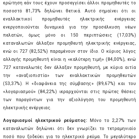
ερώτηση εάν τους έχουν προσεγγίσει άλλοι προμηθευτές το
ποσοστό 81,73% δηλώνει θετικά. Αυτό σημαίνει ότι οι
εναλλακτικοί προμηθευτές ηλεκτρικής ενέργειας
ενεργοποιούνται δυναμικά για την προσέλκυση νέων
πελατών, όμως μόνο οι 150 περιπτώσεις (17,03%)
καταναλωτών άλλαξαν προμηθευτή ηλεκτρικής ενέργειας,
ενώ οι 727 (82,52%) παραμένουν στον ίδιο. Ο κύριος λόγος
αλλαγής προμηθευτή είναι η «καλύτερη τιμή» (84,00%), ενώ
727 καταναλωτές δεν άλλαξαν προμηθευτή, με κύρια αιτία
την «αναξιοπιστία» των εναλλακτικών προμηθευτών
(53,37%). Η «διαφάνεια της σύμβασης» (89,67%) και του
«λογαριασμού» (84,22%) ιεραρχούνται στις πρώτες θέσεις
των παραγόντων για την αξιολόγηση του προμηθευτή
ηλεκτρικής ενέργειας.
Λογαριασμοί ηλεκτρικού ρεύματος:
Μόνο το 2,27% των
καταναλωτών δηλώνει ότι δεν γνωρίζει το τετραμηνιαίο
ποσό που ξοδεύει για το ηλεκτρικό ρεύμα. Το μεγαλύτερο