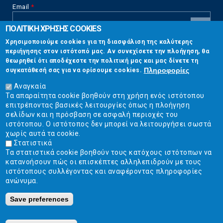
Email
*
ΠΟΛΙΤΙΚΗ ΧΡΗΣΗΣ COOKIES
CAPTCHA
Χρησιμοποιούμε cookies για τη διασφάλιση της καλύτερης
This
περιήγησης στον ιστότοπό μας. Αν συνεχίσετε την πλοήγηση, θα
Επικοινωνία
question is
θεωρηθεί ότι αποδέχεστε την πολιτική μας και μας δίνετε τη
for testing
Πληροφορίες
συγκατάθεσή σας για να ορίσουμε cookies.
whether or
Στουρνάρη 17, Αθήνα 10683
not you are a
Αναγκαία
human visitor
Τα απαραίτητα cookie βοηθούν στη χρήση ενός ιστότοπου
2103304444
and to
επιτρέποντας βασικές λειτουργίες όπως η πλοήγηση
prevent
σελίδων και η πρόσβαση σε ασφαλή περιοχές του
info@ekpizo.gr
automated
ιστότοπου. Ο ιστότοπος δεν μπορεί να λειτουργήσει σωστά
spam
χωρίς αυτά τα cookie.
www.ekpizo.gr
submissions.
Στατιστικά
Τα στατιστικά cookie βοηθούν τους κατόχους ιστότοπων να
5+2
Δευ - Πεμ:
10:00 πμ - 2:00 μμ
κατανοήσουν πώς οι επισκέπτες αλληλεπιδρούν με τους
Σάβ - Κυρ:
Κλειστά
ιστότοπους συλλέγοντας και αναφέροντας πληροφορίες
ανώνυμα.
Save preferences
Ε.Κ.ΠΟΙ.ΖΩ. | Ένωση Καταναλωτών - Η Ποιότητα Της Ζωής © 2019