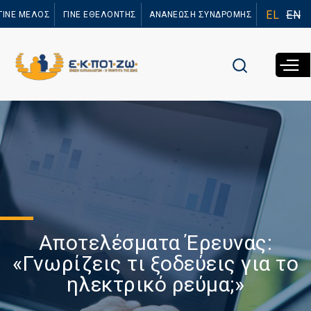
Παράκαμψη
EL
EN
ΓΙΝΕ ΜΕΛΟΣ
ΓΙΝΕ ΕΘΕΛΟΝΤΗΣ
ΑΝΑΝΕΩΣΗ ΣΥΝΔΡΟΜΗΣ
προς το
κυρίως
περιεχόμενο
Αποτελέσματα Έρευνας:
«Γνωρίζεις τι ξοδεύεις για το
ηλεκτρικό ρεύμα;»