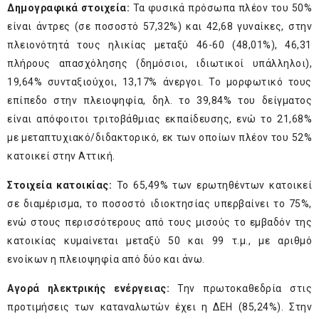
Δημογραφικά στοιχεία:
Τα φυσικά πρόσωπα πλέον του 50%
είναι άντρες (σε ποσοστό 57,32%) και 42,68 γυναίκες, στην
πλειονότητά τους ηλικίας μεταξύ 46-60 (48,01%), 46,31
πλήρους απασχόλησης (δημόσιοι, ιδιωτικοί υπάλληλοι),
19,64% συνταξιούχοι, 13,17% άνεργοι. Το μορφωτικό τους
επίπεδο στην πλειοψηφία, δηλ. το 39,84% του δείγματος
είναι απόφοιτοι τριτοβάθμιας εκπαίδευσης, ενώ το 21,68%
με μεταπτυχιακό/διδακτορικό, εκ των οποίων πλέον του 52%
κατοικεί στην Αττική.
Στοιχεία κατοικίας:
Το 65,49% των ερωτηθέντων κατοικεί
σε διαμέρισμα, το ποσοστό ιδιοκτησίας υπερβαίνει το 75%,
ενώ στους περισσότερους από τους μισούς το εμβαδόν της
κατοικίας κυμαίνεται μεταξύ 50 και 99 τ.μ., με αριθμό
ενοίκων η πλειοψηφία από δύο και άνω.
Αγορά ηλεκτρικής ενέργειας:
Την πρωτοκαθεδρία στις
προτιμήσεις των καταναλωτών έχει η ΔΕΗ (85,24%). Στην